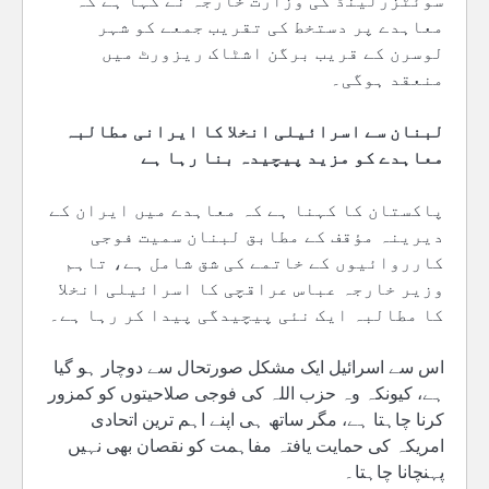
سوئٹزرلینڈ کی وزارت خارجہ نے کہا ہے کہ
معاہدے پر دستخط کی تقریب جمعے کو شہر
لوسرن کے قریب برگن اشٹاک ریزورٹ میں
منعقد ہوگی۔
لبنان سے اسرائیلی انخلا کا ایرانی مطالبہ
معاہدے کو مزید پیچیدہ بنا رہا ہے
پاکستان کا کہنا ہے کہ معاہدے میں ایران کے
دیرینہ مؤقف کے مطابق لبنان سمیت فوجی
کارروائیوں کے خاتمے کی شق شامل ہے، تاہم
وزیر خارجہ عباس عراقچی کا اسرائیلی انخلا
کا مطالبہ ایک نئی پیچیدگی پیدا کر رہا ہے۔
اس سے اسرائیل ایک مشکل صورتحال سے دوچار ہو گیا
ہے، کیونکہ وہ حزب اللہ کی فوجی صلاحیتوں کو کمزور
کرنا چاہتا ہے، مگر ساتھ ہی اپنے اہم ترین اتحادی
امریکہ کی حمایت یافتہ مفاہمت کو نقصان بھی نہیں
پہنچانا چاہتا۔