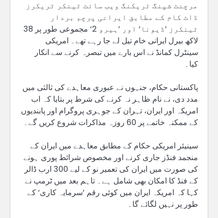
مرچنٹ شپنگ ٹریکنگ ویب سائٹ ٹینکر ٹریکرز
ڈاٹ کام کے مطابق ایرانی پرچم بردار
ٹینکرز ’ڈیونا‘ اور ’ہیرو 2‘ مجموعی طور پر 38
لاکھ بیرل ایرانی خام تیل لے جا رہے تھے۔ امریکی
سینٹرل کمانڈ نے اس بارے میں تبصرہ کرنے سے انکار
کیا۔
پاکستانی حکام، جنہوں نے عبوری معاہدے کی ثالثی میں
مدد دی، نے نام ظاہر نہ کرنے کی شرط پر بتایا کہ اب
امریکہ اور ایران، تہران کے جوہری پروگرام اور پابندیوں
کے ممکنہ خاتمے پر 60 روزہ مذاکرات شروع کریں گے۔
سینیئر امریکی حکام کے مطابق معاہدے میں ایران کے
منجمد فنڈز جاری کرنے اور مخصوص شرائط پوری ہونے
کی صورت میں ایران کی تعمیر نو کے لیے 300 ارب ڈالر
کے فنڈ کا امکان بھی شامل ہے۔ تاہم بعد میں ٹرمپ نے
کہا کہ امریکہ ایران میں کوئی رقم ’سرمایہ کاری‘ کے
طور پر نہیں لگائے گا۔