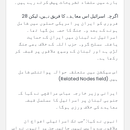
بارے میں متضاد تشریحات پیش کرتے رہے ہیں۔
اگرچہ اسرائیل اس معاہدے کا فریق نہیں، لیکن 28
فروری کو ایران پر امریکی حملوں میں شامل
ہونے کے بعد وہ جنگ کا حصہ بن گیا تھا۔
اسرائیل نے لبنان میں ایران کے حمایت
یافتہ مسلح گروہ حزب اللہ کے خلاف بھی جنگ
لڑی ہے اور لبنان کے وسیع علاقوں پر قبضہ کر
رکھا ہے۔
اس سیکشن میں متعلقہ حوالہ پوائنٹس شامل
ہیں (Related Nodes field)
ایرانی وزیر خارجہ عباس عراقچی نے کہا کہ
جنوبی لبنان پر اسرائیل کا مسلسل قبضہ
معاہدے کی خلاف ورزی ہوگا۔
انہوں نے کہا: ’جب تک اسرائیلی افواج ان
علاقوں سے واپس نہیں جاتیں جن پر انہوں نے اس