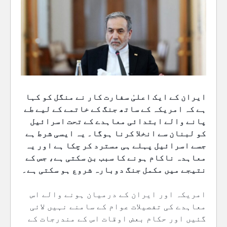
ایران کے ایک اعلیٰ سفارت کار نے منگل کو کہا
ہے کہ امریکہ کے ساتھ جنگ کے خاتمے کے لیے طے
پانے والے ابتدائی معاہدے کے تحت اسرائیل
کو لبنان سے انخلا کرنا ہوگا۔ یہ ایسی شرط ہے
جسے اسرائیل پہلے ہی مسترد کر چکا ہے اور یہ
معاہدہ ناکام ہونے کا سبب بن سکتی ہے، جس کے
نتیجے میں مکمل جنگ دوبارہ شروع ہو سکتی ہے۔
امریکہ اور ایران کے درمیان ہونے والے اس
معاہدے کی تفصیلات عوام کے سامنے نہیں لائی
گئیں اور حکام بعض اوقات اس کے مندرجات کے