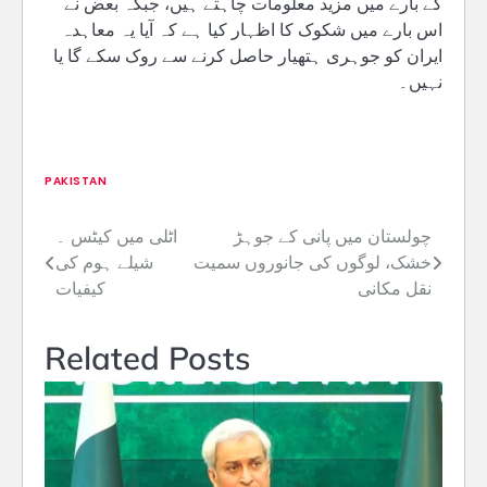
کے بارے میں مزید معلومات چاہتے ہیں، جبکہ بعض نے
اس بارے میں شکوک کا اظہار کیا ہے کہ آیا یہ معاہدہ
ایران کو جوہری ہتھیار حاصل کرنے سے روک سکے گا یا
نہیں۔
PAKISTAN
چولستان میں پانی کے جوہڑ
اٹلی میں کیٹس ۔
Post
خشک، لوگوں کی جانوروں سمیت
شیلے ہوم کی
navigation
نقل مکانی
کیفیات
Related Posts