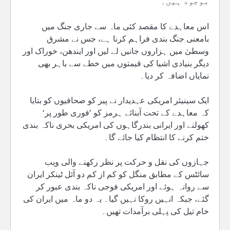
موجود ہیں۔
اس معاہدے کا مقصد کئی ماہ سے جاری جنگ میں
بامعنی جنگ بندی فراہم کرنا ہے، جس نے مشرق
وسطیٰ میں ہزاروں جانیں لے لیں اور ایندھن، خوراک اور
دیگر بنیادی اشیا کی قیمتوں میں خطے سے باہر بھی
نمایاں اضافہ کر دیا۔
ایک سینیئر امریکی عہدیدار نے پیر کو صحافیوں کو بتایا
کہ معاہدے کے تحت آبنائے ہرمز کو ’فوری طور پر‘
کھولنے اور ایرانی بندرگاہوں کی امریکی بحری ناکہ بندی
ختم کرنے کا انتظام کیا جائے گا۔
جہازوں کی نقل و حرکت پر نظر رکھنے والی ویب
سائٹس کے مطابق منگل کو کم از کم دو آئل ٹینکر ایران
سے روانہ ہوئے اور امریکی فوجی ناکہ بندی عبور کر
گئے، جبکہ انہیں روکا نہیں گیا۔ یہ دو ماہ میں ایران کی
خام تیل کی پہلی برآمدات تھیں۔