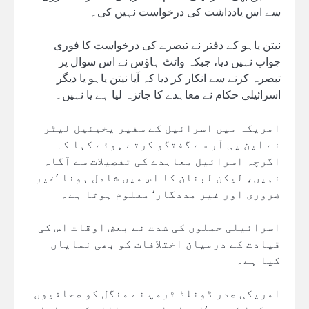
سے اس یادداشت کی درخواست نہیں کی۔
نیتن یاہو کے دفتر نے تبصرے کی درخواست کا فوری
جواب نہیں دیا، جبکہ وائٹ ہاؤس نے اس سوال پر
تبصرہ کرنے سے انکار کر دیا کہ آیا نیتن یاہو یا دیگر
اسرائیلی حکام نے معاہدے کا جائزہ لیا ہے یا نہیں۔
امریکہ میں اسرائیل کے سفیر یخیئیل لیٹر
نے این پی آر سے گفتگو کرتے ہوئے کہا کہ
اگرچہ اسرائیل معاہدے کی تفصیلات سے آگاہ
نہیں، لیکن لبنان کا اس میں شامل ہونا ’غیر
ضروری اور غیر مددگار‘ معلوم ہوتا ہے۔
اسرائیلی حملوں کی شدت نے بعض اوقات اس کی
قیادت کے درمیان اختلافات کو بھی نمایاں
کیا ہے۔
امریکی صدر ڈونلڈ ٹرمپ نے منگل کو صحافیوں