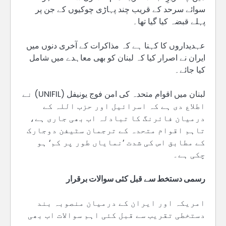
سوائے سرحد کے قریب چند پہاڑی چوکیوں کے جن پر
پہلے قبضہ کیا گیا تھا۔
عہدیداروں کا کہنا ہے کہ مذاکرات کے آخری دنوں میں
ایران نے اصرار کیا کہ لبنان کو بھی معاہدے میں شامل
کیا جائے۔
لبنان میں اقوام متحدہ کی امن فوج یونیفل (UNIFIL) نے
اطلاع دی ہے کہ اسرائیل اور حزب اللہ کے
درمیان فائرنگ کا تبادلہ اب بھی جاری ہے،
تاہم اقوام متحدہ کے ترجمان سٹیفن دوجارک
کے مطابق اس کی شدت ’نمایاں طور پر کم‘ ہو
چکی ہے۔
رسمی دستخط سے قبل کئی سوالات برقرار
امریکہ اور ایران کے درمیان منصوبہ بند
دستخطی تقریب سے قبل کئی اہم سوالات اب بھی