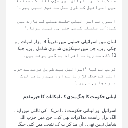
سے کہا کہ وہ ’لبنان اور حزب اللہ کے معاملے
میں اسرائیل کے طرز عمل سے خوش نہیں ہیں۔‘
انہوں نے اسرائیلی حکمت عملی کے بارے میں
کہا: ’یہ سلسلہ کبھی ختم ہی نہیں ہوتا۔‘
لبنان میں اسرائیلی حملوں میں تقریباً 4 ہزار اموات ہو
چکی ہیں، جن میں سینکڑوں شہری شامل ہیں، جبکہ
10 لاکھ سے زیادہ افراد بے گھر ہوئے ہیں۔
ٹرمپ نے کہا: ’اسرائیل بہت طویل عرصے سے حزب
اللہ کے خلاف لڑ رہا ہے اور بہت زیادہ لوگ
مارے جا رہے ہیں۔‘
لبنانی حکومت کا جنگ بندی کے امکانات کا خیرمقدم
اسرائیل اور لبنانی حکومت نے امریکہ کی ثالثی میں اپنے
الگ براہِ راست مذاکرات بھی کیے، جن میں حزب اللہ
شامل نہیں تھی۔ ان مذاکرات کے نتیجے میں کئی جنگ