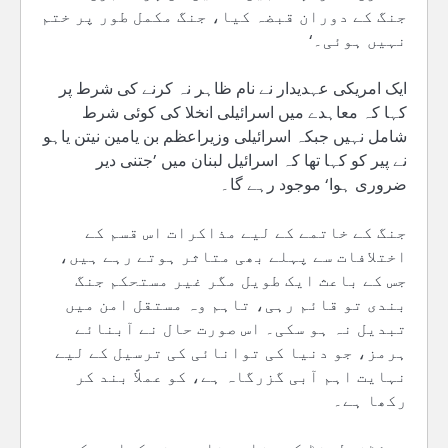
جنگ کے دوران قبضہ کیا، جنگ مکمل طور پر ختم
نہیں ہوئی۔‘
ایک امریکی عہدیدار نے نام ظاہر نہ کرنے کی شرط پر
کہا کہ معاہدے میں اسرائیلی انخلا کی کوئی شرط
شامل نہیں جبکہ اسرائیلی وزیراعظم بن یامین نیتن یاہو
نے پیر کو کہا تھا کہ اسرائیل لبنان میں ’جتنی دیر
ضروری ہوا‘ موجود رہے گا۔
جنگ کے خاتمے کے لیے مذاکرات اس قسم کے
اختلافات سے پہلے بھی متاثر ہوتے رہے ہیں،
جس کے باعث ایک طویل مگر غیر مستحکم جنگ
بندی تو قائم رہی، تاہم وہ مستقل امن میں
تبدیل نہ ہو سکی۔ اس صورت حال نے آبنائے
ہرمز، جو دنیا کی توانائی کی ترسیل کے لیے
نہایت اہم آبی گزرگاہ ہے، کو عملاً بند کر
رکھا ہے۔