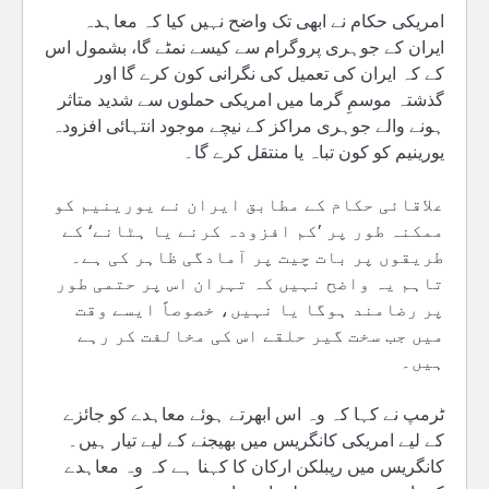
امریکی حکام نے ابھی تک واضح نہیں کیا کہ معاہدہ
ایران کے جوہری پروگرام سے کیسے نمٹے گا، بشمول اس
کے کہ ایران کی تعمیل کی نگرانی کون کرے گا اور
گذشتہ موسمِ گرما میں امریکی حملوں سے شدید متاثر
ہونے والے جوہری مراکز کے نیچے موجود انتہائی افزودہ
یورینیم کو کون تباہ یا منتقل کرے گا۔
علاقائی حکام کے مطابق ایران نے یورینیم کو
ممکنہ طور پر ’کم افزودہ کرنے یا ہٹانے‘ کے
طریقوں پر بات چیت پر آمادگی ظاہر کی ہے۔
تاہم یہ واضح نہیں کہ تہران اس پر حتمی طور
پر رضامند ہوگا یا نہیں، خصوصاً ایسے وقت
میں جب سخت گیر حلقے اس کی مخالفت کر رہے
ہیں۔
ٹرمپ نے کہا کہ وہ اس ابھرتے ہوئے معاہدے کو جائزے
کے لیے امریکی کانگریس میں بھیجنے کے لیے تیار ہیں۔
کانگریس میں رپبلکن ارکان کا کہنا ہے کہ وہ معاہدے