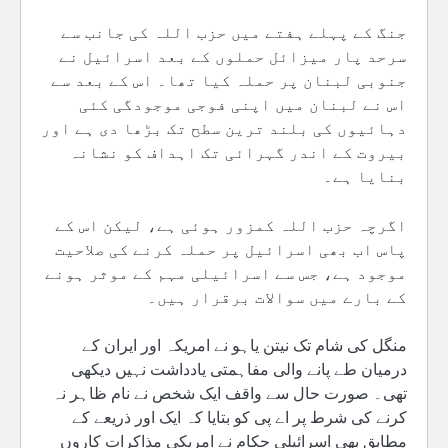
جنگ کے پہلے ہفتے میں حزب اللہ کی جانب سے
سرحد پار میزائل حملوں کے بعد اسرائیل نے
جنوبی لبنان پر حملہ کیا تھا۔ اس کے بعد سے
اس نے لبنان میں اپنی فوجی موجودگی کئی
دہائیوں کی بلند ترین سطح تک بڑھا دی ہے اور
بیروت کے اندر گہرائی تک اہداف کو نشانہ
بنایا ہے۔
اگرچہ حزب اللہ کمزور ہوئی ہے، لیکن اس کے
پاس اب بھی اسرائیل پر حملہ کرنے کی صلاحیت
موجود ہے، جس سے اسرائیلی مہم کے موثر ہونے
کے بارے میں سوالات برقرار ہیں۔
منگل کی شام تک نیتن یاہو نے امریکہ اور ایران کے
درمیان طے پانے والی مفاہمتی یادداشت نہیں دیکھی
تھی۔ صورت حال سے واقف ایک شخص نے نام ظاہر نہ
کرنے کی شرط پر اے پی کو بتایا کہ ایک اور ذریعے کے
مطابق بھی اسرائیلی حکام نے امریکی مذاکرات کاروں