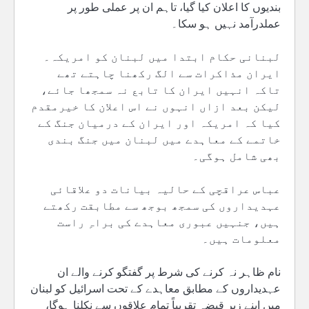
بندیوں کا اعلان کیا گیا، تاہم ان پر عملی طور پر
عملدرآمد نہیں ہو سکا۔
لبنانی حکام ابتدا میں لبنان کو امریکہ۔
ایران مذاکرات سے الگ رکھنا چاہتے تھے
تاکہ انہیں ایران کا تابع نہ سمجھا جائے،
لیکن بعد ازاں انہوں نے اس اعلان کا خیرمقدم
کیا کہ امریکہ اور ایران کے درمیان جنگ کے
خاتمے کے معاہدے میں لبنان میں جنگ بندی
بھی شامل ہوگی۔
عباس عراقچی کے حالیہ بیانات دو علاقائی
عہدیداروں کی سمجھ بوجھ سے مطابقت رکھتے
ہیں، جنہیں عبوری معاہدے کی براہِ راست
معلومات ہیں۔
نام ظاہر نہ کرنے کی شرط پر گفتگو کرنے والے ان
عہدیداروں کے مطابق معاہدے کے تحت اسرائیل کو لبنان
میں اپنے زیرِ قبضہ تقریباً تمام علاقوں سے نکلنا ہوگا،