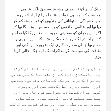
جنگ کا پھیلاؤ نہ صرف مشرق وسطیٰ بلکہ عالمی
معیشت کے لیے بھی خطرہ بنتا جا رہا تھا۔ آبنائے ہرمز
میں کشیدگی نے توانائی کی منڈیوں کو غیر مستحکم کر
دیا تھا اور عالمی طاقتوں کو یہ احساس ہونے لگا تھا کہ
اگر اس بحران کو سفارتی طریقے سے نہ روکا گیا تو اس
کے اثرات دنیا کے ہر خطے تک پہنچ سکتے ہیں۔ یہی وہ
مقام تھا جہاں سفارت کاری ایک ضرورت بن گئی اور
طاقت کی سیاست کو مذاکرات کے لیے جگہ خالی کرنا
پڑی۔
یہاں پاکستان کا کردار اہمیت اختیار کرتا
ہے۔ پاکستان دنیا کے ان چند ممالک میں شامل
ہے جو ایک طرف امریکہ کے ساتھ دفاعی، سیاسی
اور اقتصادی روابط رکھتے ہیں اور دوسری
طرف ایران کے ساتھ جغرافیائی، تاریخی اور
تہذیبی تعلقات بھی رکھتے ہیں۔ اس کے علاوہ
سعودی عرب، قطر، چین اور ترکی کے ساتھ اس کے
قریبی تعلقات اسے ایک ایسی پوزیشن فراہم