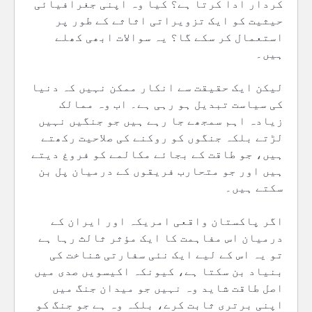
کردار ادا کرتا ہے؟ کیا وہ اپنی جغرافیائی
حیثیت کو ایک تزویراتی اثاثے کے طور پر
استعمال کر سکے گا؟ یہ سوالات ابھی کھلے
ہیں۔
لیکن ایک حقیقت سے انکار ممکن نہیں کہ دنیا
کی سیاست تبدیل ہو رہی ہے۔ اب وہ ممالک
زیادہ اہم سمجھے جا رہے ہیں جو جنگیں نہیں
لڑتے بلکہ جنگوں کو روکنے کی صلاحیت رکھتے
ہیں، جو طاقت کے بجائے مکالمے کو فروغ دیتے
ہیں اور جو متحارب فریقوں کے درمیان پل بن
سکتے ہیں۔
اگر پاکستان واقعی امریکہ اور ایران کے
درمیان اس مفاہمت کا ایک مؤثر ثالث رہا ہے
تو یہ اس کے لیے ایک نئی سفارتی شناخت کی
بنیاد بن سکتا ہے، کیونکہ اکیسویں صدی میں
اصل طاقت شاید وہ نہیں جو میدان جنگ میں
اپنی برتری ثابت کرے، بلکہ وہ ہے جو جنگ کو