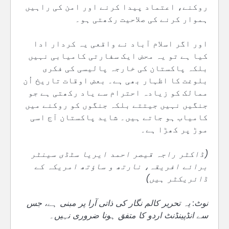
روکنے، اعتماد پیدا کرنے اور امن کی راہیں
ہموار کرنے کی صلاحیت رکھتی ہو۔
اور اگر اسلام آباد نے واقعی یہ کردار ادا
کیا ہے تو یہ محض ایک سفارتی کامیابی نہیں
بلکہ پاکستان کی خارجہ پالیسی کی فکری
بلوغت کا اظہار بھی ہے۔ بعض اوقات تاریخ اُن
ممالک کو زیادہ احترام سے یاد رکھتی ہے جو
جنگیں نہیں جیتتے بلکہ جنگوں کو روکنے میں
کامیاب ہو جاتے ہیں۔ شاید پاکستان آج اسی
موڑ پر کھڑا ہے۔
(ڈاکٹر راجہ قیصر احمد ایریا سٹڈی سینٹر
برائے افریقہ، نارتھ و ساؤتھ امریکہ کے
ڈائریکٹر ہیں)
نوٹ: یہ تحریر کالم نگار کی ذاتی آرا پر مبنی ہے، جس
سے انڈپینڈنٹ اردو کا متفق ہونا ضروری نہیں۔