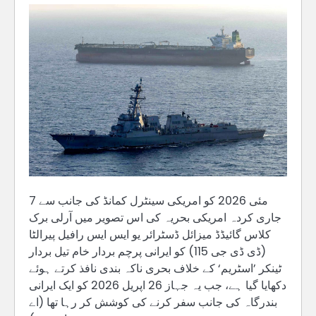
7 مئی 2026 کو امریکی سینٹرل کمانڈ کی جانب سے
جاری کردہ امریکی بحریہ کی اس تصویر میں آرلی برک
کلاس گائیڈڈ میزائل ڈسٹرائر یو ایس ایس رافیل پیرالٹا
(ڈی ڈی جی 115) کو ایرانی پرچم بردار خام تیل بردار
ٹینکر ’اسٹریم‘ کے خلاف بحری ناکہ بندی نافذ کرتے ہوئے
دکھایا گیا ہے، جب یہ جہاز 26 اپریل 2026 کو ایک ایرانی
بندرگاہ کی جانب سفر کرنے کی کوشش کر رہا تھا (اے