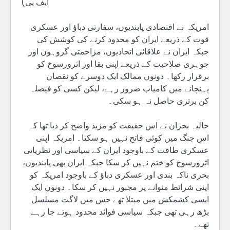
ایف پی)
امریکہ نے اقتصادی پابندیوں، سفارتی دباؤ اور عسکری
قوت کے ذریعے ایران کو محدود کرنے کی کوشش کی
جبکہ ایران نے علاقائی اتحادیوں، مزاحمتی گروہوں اور
جوہری صلاحیت کے ذریعے اپنی بقا اور اثرورسوخ کو
برقرار رکھا۔ دونوں ممالک ایک دوسرے کو نقصان
پہنچانے میں کامیاب ضرور رہے، لیکن کسی کو فیصلہ
کن برتری حاصل نہ ہو سکی۔
حالیہ بحران نے اس حقیقت کو مزید واضح کر دیا تھا کہ
اس جنگ میں کوئی فاتح نہیں ہو سکتا۔ امریکہ اپنی
عسکری طاقت کے باوجود ایران کے سیاسی اور نظریاتی
اثرورسوخ کو ختم نہیں کر سکا جبکہ ایران بھی پابندیوں،
بحری ناکہ بندی اور عسکری دباؤ کے باوجود امریکہ کو
اپنی شرائط منوانے پر مجبور نہیں کر سکا۔ دونوں ایک
ایسی کشمکش میں مبتلا تھے جس میں لاگت مسلسل
بڑھ رہی تھی جبکہ سیاسی فوائد محدود ہوتے جا رہے
تھے۔