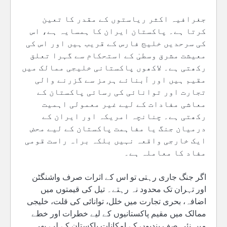
جغرافیہ اکثر ریاستوں کے مقدر کا تعین
کرتا ہے۔ پاکستان ایران کا ہمسایہ ہے، اس
کی سرحدیں خلیج فارس کے قریب ہیں اور اس کی
معیشت مشرق وسطیٰ کے استحکام سے گہرا تعلق
رکھتی ہے۔ لاکھوں پاکستانی خلیجی ممالک میں
مقیم ہیں اور آبنائے ہرمز سے گزرنے والی
تجارت اور توانائی کی رسائی پاکستان کے
معاشی مفادات کے لیے غیر معمولی اہمیت
رکھتی ہے۔ چنانچہ امریکہ اور ایران کے
درمیان جنگ یا مفاہمت پاکستان کے لیے محض
ایک خارجی واقعہ نہیں بلکہ براہ راست قومی
مفاد کا معاملہ ہے۔
اگر جنگ جاری رہتی تو اس کے اثرات صرف واشنگٹن
اور تہران تک محدود نہ رہتے۔ تیل کی قیمتوں میں
اضافہ، بحری تجارت میں خلل، توانائی کی قلت، خلیجی
ممالک میں مقیم پاکستانیوں کے لیے خطرات اور خطے
میں نئی صف بندیوں کے امکانات پاکستان کے لیے بھی