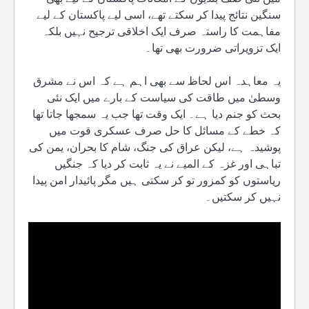
سنگین نتائج پیدا کر سکتے تھے، اسی لیے پاکستان کے لیے
مفاہمت کا راستہ صرف ایک اخلاقی ترجیح نہیں بلکہ
ایک تزویراتی ضرورت بھی تھا۔
یہ معاہدہ اس لحاظ سے بھی اہم ہے کہ اس نے مشرق
وسطیٰ میں طاقت کی سیاست کے بارے میں ایک نئی
بحث کو جنم دیا ہے۔ ایک وقت تھا جب یہ سمجھا جاتا تھا
کہ خطے کے مسائل کا حل صرف عسکری قوت میں
پوشیدہ ہے، لیکن عراق کی جنگ، شام کا بحران، یمن کی
تباہی اور غزہ کے المیے نے یہ ثابت کر دیا کہ جنگیں
ریاستوں کو کمزور تو کر سکتی ہیں مگر پائیدار امن پیدا
نہیں کر سکتیں۔