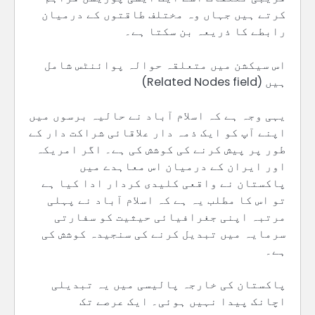
کرتے ہیں جہاں وہ مختلف طاقتوں کے درمیان
رابطے کا ذریعہ بن سکتا ہے۔
اس سیکشن میں متعلقہ حوالہ پوائنٹس شامل
ہیں (Related Nodes field)
یہی وجہ ہے کہ اسلام آباد نے حالیہ برسوں میں
اپنے آپ کو ایک ذمہ دار علاقائی شراکت دار کے
طور پر پیش کرنے کی کوشش کی ہے۔ اگر امریکہ
اور ایران کے درمیان اس معاہدے میں
پاکستان نے واقعی کلیدی کردار ادا کیا ہے
تو اس کا مطلب یہ ہے کہ اسلام آباد نے پہلی
مرتبہ اپنی جغرافیائی حیثیت کو سفارتی
سرمایہ میں تبدیل کرنے کی سنجیدہ کوشش کی
ہے۔
پاکستان کی خارجہ پالیسی میں یہ تبدیلی
اچانک پیدا نہیں ہوئی۔ ایک عرصے تک