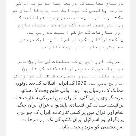
درمیان مفاہمت کا ذریعہ بنا ہے تو یہ اس کی
خارجہ پالیسی کے لیے ایک نئے باب کا آغاز ہو
سکتا ہے۔ ایک ایسے وقت میں جب دنیا طاقت کے
روایتی تصورات سے آگے بڑھ کر اعتماد سازی
اور تنازعات کے حل کو اہمیت دے رہی ہے،
پاکستان کا یہ کردار اس کے لیے ایک قیمتی
سفارتی سرمایہ ثابت ہو سکتا ہے۔
امریکہ اور ایران کے تعلقات کی تاریخ محض
دو ریاستوں کے درمیان اختلافات کی تاریخ
نہیں بلکہ یہ مشرق وسطیٰ کے طاقت کے توازن کی
تاریخ بھی ہے۔ 1979 کے ایرانی انقلاب کے بعد دونوں
ممالک کے درمیان پیدا ہونے والی خلیج وقت کے ساتھ
مزید گہری ہوتی گئی۔ تہران میں امریکی سفارت خانے
پر قبضے سے لے کر اقتصادی پابندیوں، عراق ایران جنگ،
شام اور عراق میں پراکسی تنازعات، ایران کے جوہری
پروگرام اور اسرائیل ایران کشیدگی تک، ہر مرحلے نے
اس دشمنی کو مزید پیچیدہ بنایا۔