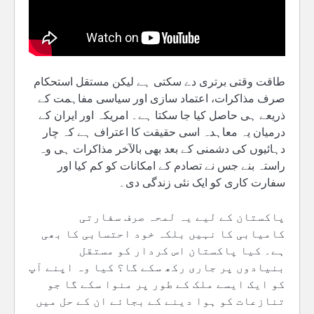
طاقت وقتی برتری دے سکتی ہے لیکن مستقل استحکام
صرف مذاکرات، اعتماد سازی اور سیاسی مفاہمت کے
ذریعے ہی حاصل کیا جا سکتا ہے۔ امریکہ اور ایران کے
درمیان یہ معاہدہ اسی حقیقت کا اعتراف ہے کہ چار
دہائیوں کی دشمنی کے بعد بھی بالآخر مذاکرات ہی وہ
راستہ بنے جس نے تصادم کے امکانات کو کم کیا اور
سفارت کاری کو ایک نئی زندگی دی۔
پاکستان کے لیے یہ لمحہ صرف سفارتی
کامیابی کا نہیں بلکہ خود احتسابی کا بھی
ہے۔ کیا پاکستان اس کردار کو مستقل
بنیادوں پر جاری رکھ سکے گا؟ کیا وہ اپنے آپ
کو ایک ایسے ملک کے طور پر منوا سکے گا جو
تنازعات کو ہوا دینے کے بجائے ان کے حل میں