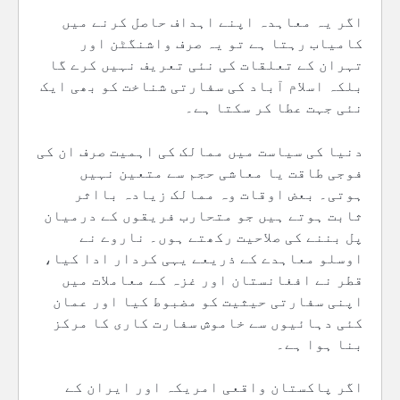
اگر یہ معاہدہ اپنے اہداف حاصل کرنے میں
کامیاب رہتا ہے تو یہ صرف واشنگٹن اور
تہران کے تعلقات کی نئی تعریف نہیں کرے گا
بلکہ اسلام آباد کی سفارتی شناخت کو بھی ایک
نئی جہت عطا کر سکتا ہے۔
دنیا کی سیاست میں ممالک کی اہمیت صرف ان کی
فوجی طاقت یا معاشی حجم سے متعین نہیں
ہوتی۔ بعض اوقات وہ ممالک زیادہ بااثر
ثابت ہوتے ہیں جو متحارب فریقوں کے درمیان
پل بننے کی صلاحیت رکھتے ہوں۔ ناروے نے
اوسلو معاہدے کے ذریعے یہی کردار ادا کیا،
قطر نے افغانستان اور غزہ کے معاملات میں
اپنی سفارتی حیثیت کو مضبوط کیا اور عمان
کئی دہائیوں سے خاموش سفارت کاری کا مرکز
بنا ہوا ہے۔
اگر پاکستان واقعی امریکہ اور ایران کے