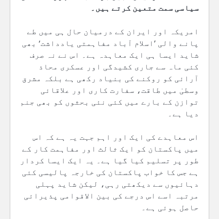
سیاسی سمت متعین کرتے ہیں۔
امریکہ اور ایران کے درمیان حال ہی میں طے
پانے والی ’اسلام آباد مفاہمتی یادداشت‘ بھی
شاید ایسا ہی ایک معاہدہ ہے۔ اس نے نہ صرف
کئی ماہ سے جاری کشیدگی اور عسکری محاذ
آرائی کو روکنے کی بنیاد رکھی ہے بلکہ مشرق
وسطیٰ میں طاقت، سفارت کاری اور علاقائی
توازن کے بارے میں کئی نئی بحثوں کو بھی جنم
دیا ہے۔
اس معاہدے کی ایک اور اہم جہت یہ ہے کہ اس
میں پاکستان کو ایک ثالث اور مفاہمت کار کے
طور پر تسلیم کیا گیا ہے۔ یہ ایک ایسا کردار
ہے جس کا خواب پاکستان کی خارجہ پالیسی کئی
دہائیوں سے دیکھتی رہی، لیکن شاید پہلی
مرتبہ اسے اس درجے کی بین الاقوامی پذیرائی
حاصل ہوئی ہے۔