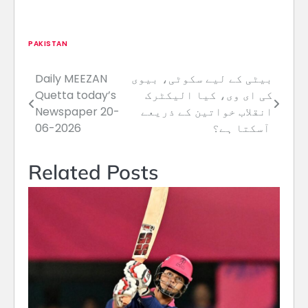
PAKISTAN
بیٹی کے لیے سکوٹی، بیوی
Daily MEEZAN
Post
کی ای وی، کیا الیکٹرک
Quetta today’s
navigation
انقلاب خواتین کے ذریعے
Newspaper 20-
آسکتا ہے؟
06-2026
Related Posts