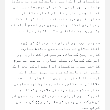
پاکستان کو ایک ایسی ریاست کے طور پر دیکھا
جاتا رہا جو اپنی سلامتی کی ترجیحات میں اس
قدر الجھی ہوئی ہے کہ اس کے لیے علاقائی
سفارت کاری میں مؤثر کردار ادا کرنا مشکل
ہے، لیکن گذشتہ چند برسوں میں اسلام آباد نے
بتدریج ایک مختلف راستہ اختیار کیا ہے۔
سعودی عرب اور ایران کے درمیان توازن،
افغانستان کے معاملے میں محتاط سفارت
کاری، چین کے ساتھ قریبی شراکت داری اور
امریکہ کے ساتھ عملی تعاون، یہ سب اسی سوچ
کا حصہ ہیں۔ پاکستان اب اپنے آپ کو محض ایک
سکیورٹی ریاست کے طور پر نہیں بلکہ ایک
ایسے ملک کے طور پر پیش کرنا چاہتا ہے جو
علاقائی استحکام، معاشی روابط اور سفارتی
مفاہمت کو فروغ دینے کی صلاحیت رکھتا ہو۔
امریکہ اور ایران کے درمیان معاہدے میں اس
کی شرکت اسی وسیع تر سفارتی وژن کی عکاسی
کرتی ہے۔