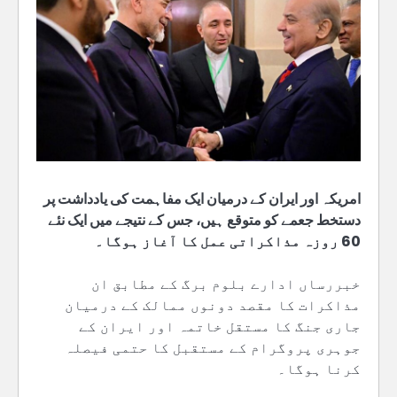
امریکہ اور ایران کے درمیان ایک مفاہمت کی یادداشت پر
دستخط جعمے کو متوقع ہیں، جس کے نتیجے میں ایک نئے
60 روزہ مذاکراتی عمل کا آغاز ہوگا۔
خبررساں ادارے بلوم برگ کے مطابق ان
مذاکرات کا مقصد دونوں ممالک کے درمیان
جاری جنگ کا مستقل خاتمہ اور ایران کے
جوہری پروگرام کے مستقبل کا حتمی فیصلہ
کرنا ہوگا۔