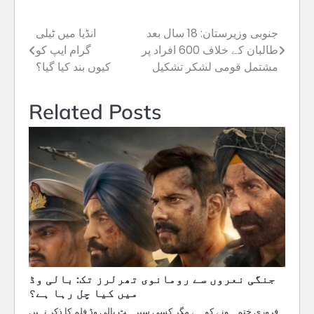
جنوبی وزیرستان: 18 سال بعد
انڈیا میں ٹیلی
Post
طالبان کے خلاف 600 افراد پر
گرام ایپ کو
navigation
مشتمل قومی لشکر تشکیل
کیوں بند کیا گیا؟
Related Posts
جنگی نعروں سے رومانوی تھرلرز تک: بالی وڈ
میں کیا چل رہا ہے؟
فروری ختم ہونے کو ہے مگر کسی سپر ہٹ بالی وڈ فلم کا ذکر نہیں