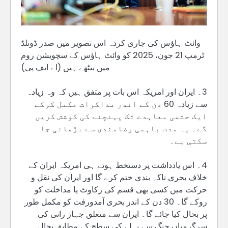
وائٹ ہاؤس کی جاری کردہ اس تصویر میں صدر ڈونلڈ
ٹرمپ 21 جون، 2025 کو وائٹ ہاؤس کے سچویشن روم
میں بیٹھے ہیں (اے ایف پی)
3۔ ایران اور امریکہ اس بات پر متفق ہیں کہ وہ زیادہ
سے زیادہ 60 دن کے اندر مذاکرات مکمل کرکے
ایک حتمی معاہدے تک پہنچنے کی کوشش کریں
گے۔ یہ مدت باہمی رضامندی سے بڑھائی جا
سکتی ہے۔
4۔ اس یادداشت پر دستخط ہوتے ہی امریکہ ایران کے
خلاف بحری ناکہ بندی ختم کرے گا اور ایران کی نقل و
حرکت میں کسی بھی قسم کی رکاوٹ یا مداخلت کو
روکے گا۔ 30 دن کے اندر بحری آمدورفت کو مکمل طور
پر بحال کیا جائے گا۔ ایران سے متعلق جہاز رانی کی
سرگرمیاں جنگ سے پہلے کی سطح کے مطابق بحال