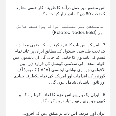
اس منصوبے پر عمل درآمد کا طریقۂ کار حتمی معاہدے
کے تحت 60 دن کے اندر تیار کیا جائے گا۔
اس سیکشن میں متعلقہ حوالہ پوائنٹس شامل
ہیں (Related Nodes field)
7۔ امریکہ اس بات کا عہد کرتا ہے کہ حتمی معاہدے
کے تحت طے شدہ شیڈول کے مطابق ایران پر عائد تمام
قسم کی پابندیوں کا خاتمہ کیا جائے گا۔ ان پابندیوں میں
اقوام متحدہ کی سلامتی کونسل کی قراردادیں، بین
الاقوامی جوہری توانائی ایجنسی (IAEA) کے بورڈ آف
گورنرز کے اقدامات اور امریکہ کی تمام یکطرفہ بنیادی
اور ثانوی پابندیاں شامل ہوں گی۔
8۔ ایران ایک بار پھر اس عزم کا اعادہ کرتا ہے کہ وہ
کبھی جوہری ہتھیار تیار نہیں کرے گا۔
ایران اور امریکہ اس بات پر متفق ہیں کہ افزودہ