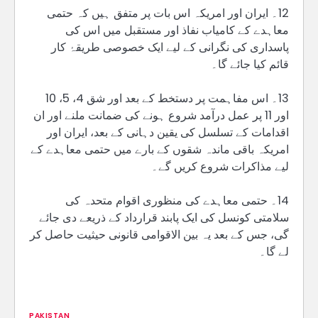
12۔ ایران اور امریکہ اس بات پر متفق ہیں کہ حتمی
معاہدے کے کامیاب نفاذ اور مستقبل میں اس کی
پاسداری کی نگرانی کے لیے ایک خصوصی طریقۂ کار
قائم کیا جائے گا۔
13۔ اس مفاہمت پر دستخط کے بعد اور شق 4، 5، 10
اور 11 پر عمل درآمد شروع ہونے کی ضمانت ملنے اور ان
اقدامات کے تسلسل کی یقین دہانی کے بعد، ایران اور
امریکہ باقی ماندہ شقوں کے بارے میں حتمی معاہدے کے
لیے مذاکرات شروع کریں گے۔
14۔ حتمی معاہدے کی منظوری اقوام متحدہ کی
سلامتی کونسل کی ایک پابند قرارداد کے ذریعے دی جائے
گی، جس کے بعد یہ بین الاقوامی قانونی حیثیت حاصل کر
لے گا۔
PAKISTAN