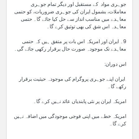
جوہری مواد کے مستقبل اور دیگر تمام جوہری
معاملات، بشمول ایران کی جوہری ضروریات، کو حتمی
معاہدے میں مناسب انداز سے حل کیا جائے گا۔ حتمی
معاہدہ اس شق کی بھی توثیق کرے گا۔
9۔ ایران اور امریکہ اس بات پر متفق ہیں کہ حتمی
معاہدے تک موجودہ صورت حال برقرار رکھی جائے گی۔
اس دوران:
ایران اپنے جوہری پروگرام کی موجودہ حیثیت برقرار
رکھے گا۔
امریکہ ایران پر نئی پابندیاں عائد نہیں کرے گا۔
امریکہ خطے میں اپنی فوجی موجودگی میں اضافہ نہیں
کرے گا۔