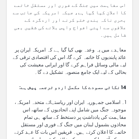
اس مفاہمت میں جنگ کے فوری اور مستقل خاتمے
کا اعلان کیا گیا ہے، جبکہ امریکہ کی جانب سے
بحری ناکہ بندی ختم کرنے اور اردگرد کے
علاقوں سے اپنی افواج واپس بلانے کی شقیں بھی
شامل ہیں۔
معاہدے میں یہ وعدہ بھی کیا گیا ہے کہ امریکہ ایران پر
عائد پابندیوں کا خاتمہ کرے گا، اس کی اقتصادی ترقی کے
لیے مالی وسائل فراہم کرے گا اور ایرانی معیشت کی
بحالی کے لیے ایک جامع منصوبہ تشکیل دے گا۔
14 نکاتی مسودے کا مکمل اردو ترجمہ پیش ہے:
1۔ اسلامی جمہوریہ ایران اور ریاستہائے متحدہ امریکہ،
موجودہ جنگ میں شامل اپنے اتحادیوں کے ساتھ، اس
مفاہمت کی یادداشتِ پر دستخط کے ساتھ ہی تمام
محاذوں بشمول لبنان میں جنگ کے فوری اور مستقل
خاتمے کا اعلان کرتے ہیں۔ فریقین اس بات کا عہد کرتے