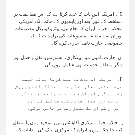
10۔ امریکہ اس بات کا عہد کرتا ہے کہ اس مفاہمت پر
دستخط کے فوراً بعد اور پابندیوں کے خاتمے تک امریکی
محکمہ خزانہ ایران کے خام تیل، پیٹروکیمیکل مصنوعات
اور ان سے متعلقہ مصنوعات کی برآمدات کے لیے
خصوصی اجازت نامے جاری کرے گا۔
ان اجازت ناموں میں بینکاری، انشورنس، نقل و حمل اور
دیگر متعلقہ خدمات بھی شامل ہوں گی۔
11۔ امریکہ اس بات کا عہد کرتا ہے کہ جیسے
جیسے حتمی معاہدے کی جانب مذاکرات میں پیش
رفت ہوگی، ایران کے منجمد یا محدود مالی
اثاثے اور فنڈز جاری کیے جائیں گے اور
ایران کو ان تک مکمل رسائی حاصل ہوگی۔
یہ فنڈز، خواہ مرکزی اکاؤنٹس میں موجود ہوں یا منتقل
کیے جا چکے ہوں، ایران کے مرکزی بینک کی ہدایات کے