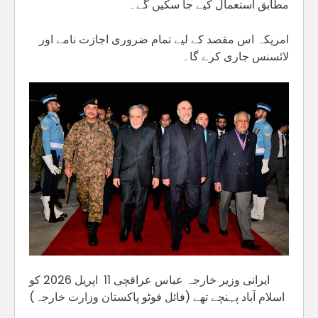
مطابق استعمال کیے جا سکیں گے۔
امریکہ اس مقصد کے لیے تمام ضروری اجازت نامے اور
لائسنس جاری کرے گا۔
ایرانی وزیر خارجہ عباس عراقچی 11 اپریل 2026 کو
اسلام آباد پہنچے تھے (فائل فوٹو پاکستان وزارت خارجہ)