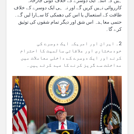
ہیں کہ آئندہ ایک دوسرے کے خلاف کوئی جارحانہ
کارروائی نہیں کریں گے اور نہ ہی ایک دوسرے کے خلاف
طاقت کے استعمال یا اس کی دھمکی کا سہارا لیں گے۔
حتمی معاہدہ اس شق اور دیگر تمام شقوں کی توثیق
کرے گا۔
2۔ ایران اور امریکہ ایک دوسرے کی
خودمختاری اور علاقائی سالمیت کا احترام
کرنے اور ایک دوسرے کے داخلی معاملات میں
مداخلت سے گریز کرنے کا عہد کرتے ہیں۔