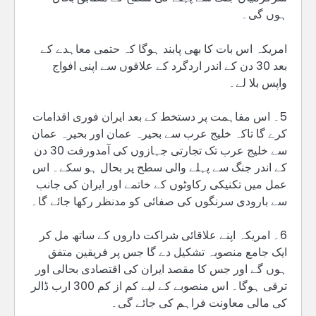
ہوں گی۔
امریکہ اس بات کا بھی پابند ہوگا کہ حتمی معاہدے کے
بعد 30 دن کے اندر اردگرد کے علاقوں سے اپنی افواج
واپس بلا لے۔
5۔ اس مفاہمت پر دستخط کے بعد ایران فوری اقدامات
کرے گا تاکہ خلیج عرب سے بحیرہ عمان اور بحیرہ عمان
سے خلیج عرب تک تجارتی جہازوں کی آمدورفت 30 دن
کے اندر جنگ سے پہلے والی سطح پر بحال ہو سکے۔ اس
عمل میں تکنیکی رکاوٹوں کے خاتمے اور ایران کی جانب
سے بارودی سرنگوں کی صفائی کو مدنظر رکھا جائے گا۔
6۔ امریکہ اپنے علاقائی شراکت داروں کے ساتھ مل کر
ایک جامع منصوبہ تشکیل دے گا جس پر فریقین متفق
ہوں گے اور جس کا مقصد ایران کی اقتصادی بحالی اور
ترقی ہوگا۔ اس منصوبے کے لیے کم از کم 300 ارب ڈالر
کی مالی معاونت فراہم کی جائے گی۔