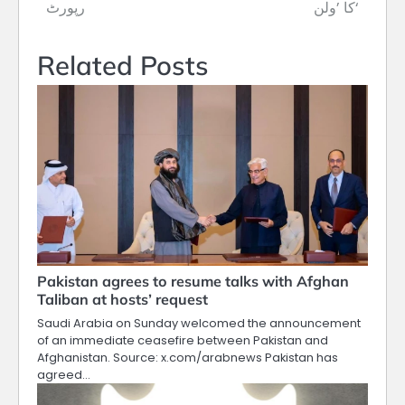
navigation
کا ’ولن‘
رپورٹ
Related Posts
Pakistan agrees to resume talks with Afghan
Taliban at hosts’ request
Saudi Arabia on Sunday welcomed the announcement
of an immediate ceasefire between Pakistan and
Afghanistan. Source: x.com/arabnews Pakistan has
agreed…