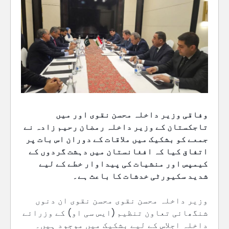
وفاقی وزیر داخلہ محسن نقوی اور میں
تاجکستان کے وزیر داخلہ رمضان رحیم زادہ نے
جمعے کو بشکیک میں ملاقات کے دوران اس بات پر
اتفاق کیا کہ افغانستان میں دہشت گردوں کے
کیمپس اور منشیات کی پیداوار خطے کے لیے
شدید سکیورٹی خدشات کا باعث ہے۔
وزیر داخلہ محسن نقوی محسن نقوی ان دنوں
شنگھائی تعاون تنظیم (ایس سی او) کے وزرائے
داخلہ اجلاس کے لیے بشکیک میں موجود ہیں۔