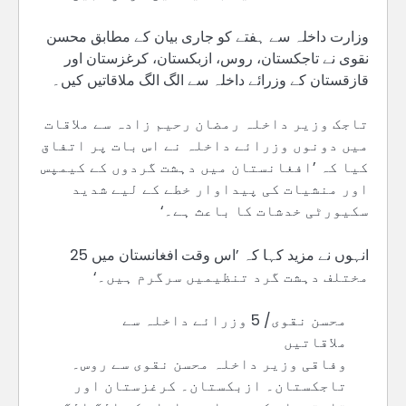
وزارت داخلہ سے ہفتے کو جاری بیان کے مطابق محسن
نقوی نے تاجکستان، روس، ازبکستان، کرغزستان اور
قازقستان کے وزرائے داخلہ سے الگ الگ ملاقاتیں کیں۔
تاجک وزیر داخلہ رمضان رحیم زادہ سے ملاقات
میں دونوں وزرائے داخلہ نے اس بات پر اتفاق
کیا کہ ’افغانستان میں دہشت گردوں کے کیمپس
اور منشیات کی پیداوار خطے کے لیے شدید
سکیورٹی خدشات کا باعث ہے۔‘
انہوں نے مزید کہا کہ ’اس وقت افغانستان میں 25
مختلف دہشت گرد تنظیمیں سرگرم ہیں۔‘
محسن نقوی/ 5 وزرائے داخلہ سے
ملاقاتیں
وفاقی وزیر داخلہ محسن نقوی سے روس۔
تاجکستان۔ ازبکستان۔ کرغزستان اور