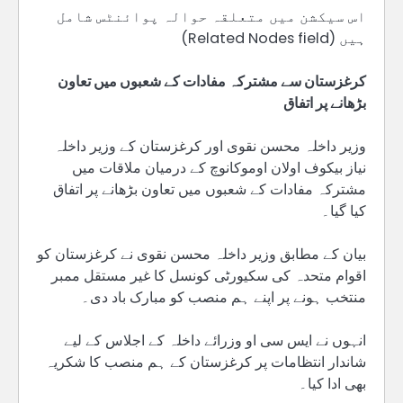
اس سیکشن میں متعلقہ حوالہ پوائنٹس شامل
ہیں (Related Nodes field)
کرغزستان سے مشترکہ مفادات کے شعبوں میں تعاون
بڑھانے پر اتفاق
وزیر داخلہ محسن نقوی اور کرغزستان کے وزیر داخلہ
نیاز بیکوف اولان اوموکانوچ کے درمیان ملاقات میں
مشترکہ مفادات کے شعبوں میں تعاون بڑھانے پر اتفاق
کیا گیا۔
بیان کے مطابق وزیر داخلہ محسن نقوی نے کرغزستان کو
اقوام متحدہ کی سکیورٹی کونسل کا غیر مستقل ممبر
منتخب ہونے پر اپنے ہم منصب کو مبارک باد دی۔
انہوں نے ایس سی او وزرائے داخلہ کے اجلاس کے لیے
شاندار انتظامات پر کرغزستان کے ہم منصب کا شکریہ
بھی ادا کیا۔