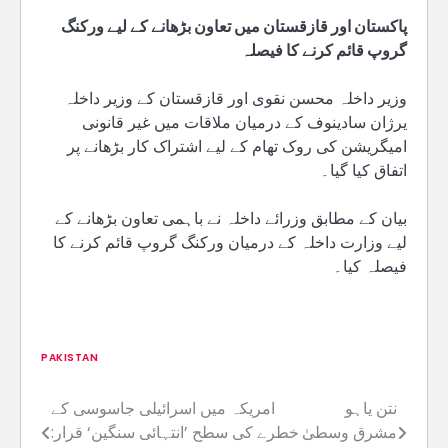
پاکستان اور قازقستان میں تعاون بڑھانے کے لیے ورکنگ
گروپ قائم کرنے کا فیصلہ
وزیر داخلہ محسن نقوی اور قازقستان کے وزیر داخلہ
یرژان سادینوف کے درمیان ملاقات میں غیر قانونی
امیگریشن کی روک تھام کے لیے اشتراک کار بڑھانے پر
اتفاق کیا گیا۔
بیان کے مطابق وزرائے داخلہ نے باہمی تعاون بڑھانے کے
لیے وزارت داخلہ کے درمیان ورکنگ گروپ قائم کرنے کا
فیصلہ کیا۔
PAKISTAN
نتن یاہو
امریکہ میں اسرائیلی جاسوسی کے
Post
مشرق وسطیٰ
خطرے کی سطح ’انتہائی سنگین‘ قرار: