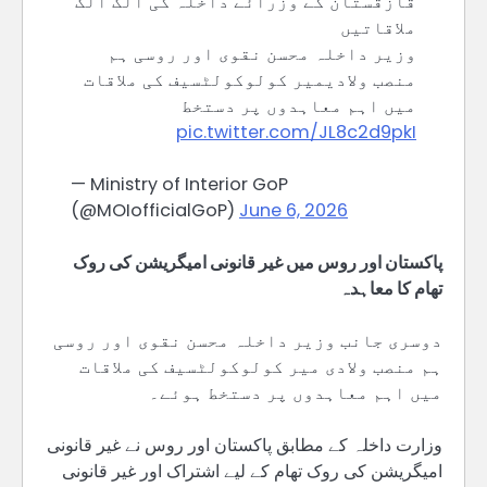
قازقستان کے وزرائے داخلہ کی الگ الگ
ملاقاتیں
وزیر داخلہ محسن نقوی اور روسی ہم
منصب ولادیمیر کولوکولٹسیف کی ملاقات
میں اہم معاہدوں پر دستخط
pic.twitter.com/JL8c2d9pkI
— Ministry of Interior GoP
(@MOIofficialGoP)
June 6, 2026
پاکستان اور روس میں غیر قانونی امیگریشن کی روک
تھام کا معاہدہ
دوسری جانب وزیر داخلہ محسن نقوی اور روسی
ہم منصب ولادی میر کولوکولٹسیف کی ملاقات
میں اہم معاہدوں پر دستخط ہوئے۔
وزارت داخلہ کے مطابق پاکستان اور روس نے غیر قانونی
امیگریشن کی روک تھام کے لیے اشتراک اور غیر قانونی