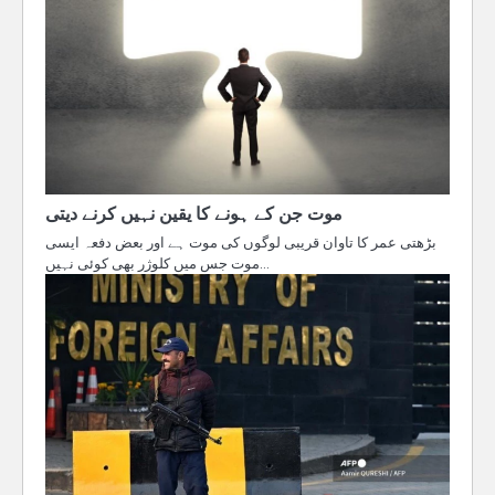
موت جن کے ہونے کا یقین نہیں کرنے دیتی
بڑھتی عمر کا تاوان قریبی لوگوں کی موت ہے اور بعض دفعہ ایسی
موت جس میں کلوژر بھی کوئی نہیں…