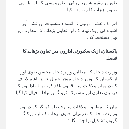
طور پر مقیم شہریوں کی وطن واپسی کے لیے باہمی
تعاون بڑھانے کا معاہدہ کیا۔
اس کے علاوہ دونوں نے انسداد منشیات اور نشہ آور
اشیاء کی روک تھام کے لیے تعاون بڑھانے کے معاہدے پر
بھی دستخط کیے۔
پاکستان، ازبک سکیورٹی اداروں میں تعاون بڑھانے کا
فیصلہ
وزارت داخلہ کے مطابق وزیر داخلہ محسن نقوی اور
ازبکستان کے وزیر داخلہ میجر جنرل عزیز تاشپولاتوڡ
کے درمیان ملاقات میں قانون نافذ کرنے والے اداروں کے
درمیان تعاون اور مشترکہ ٹریننگ پر تبادلہ خیال کیا گیا۔
بیان کے مطابق: ’ملاقات میں فیصلہ کیا گیا کہ دونوں
وزارت داخلہ کے درمیان تعاون بڑھانے کے لیے ورکنگ
گروپ تشکیل دیا جائے گا۔‘