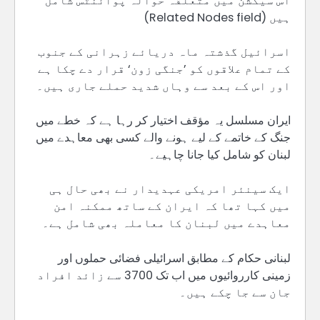
اس سیکشن میں متعلقہ حوالہ پوائنٹس شامل
ہیں (Related Nodes field)
اسرائیل گذشتہ ماہ دریائے زہرانی کے جنوب
کے تمام علاقوں کو ’جنگی زون‘ قرار دے چکا ہے
اور اس کے بعد سے وہاں شدید حملے جاری ہیں۔
ایران مسلسل یہ مؤقف اختیار کر رہا ہے کہ خطے میں
جنگ کے خاتمے کے لیے ہونے والے کسی بھی معاہدے میں
لبنان کو شامل کیا جانا چاہیے۔
ایک سینئر امریکی عہدیدار نے بھی حال ہی
میں کہا تھا کہ ایران کے ساتھ ممکنہ امن
معاہدے میں لبنان کا معاملہ بھی شامل ہے۔
لبنانی حکام کے مطابق اسرائیلی فضائی حملوں اور
زمینی کارروائیوں میں اب تک 3700 سے زائد افراد
جان سے جا چکے ہیں۔