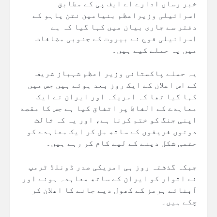
خبر رساں ادارے اے ایف پی کے مطابق
اسرائیلی وزیراعظم بنیامین نتن یاہو کے
دفتر سے جاری بیان میں کہا گیا کہ ہے
اسرائیلی فوج نے بیروت کے جنوبی مضافات
میں یہ حملے کیے ہیں۔
یہ حملے پاکستانی وزیر اعظم شہباز شریف
کے اس اعلان کے ایک روز بعد ہوئے ہیں جس میں
کہا گیا تھا کہ امریکہ اور ایران نے ایک
معاہدے کے الفاظ پر اتفاق کیا ہے جس کا مقصد
اپنی جنگ کو ختم کرنا ہے، اور یہ کہ ثالث
دونوں فریقوں کے ساتھ مل کر ایک معاہدے کو
حتمی شکل دینے کے لیے کام کر رہے ہیں۔
جبکہ گذشتہ روز ہی امریکی صدر ڈونلڈ ٹرمپ
نے اتوار کو ایران کے ساتھ معاہدہ ہونے اور
آبنائے ہرمز کے کھول دیے جانے کا اعلان کر
چکے ہیں۔