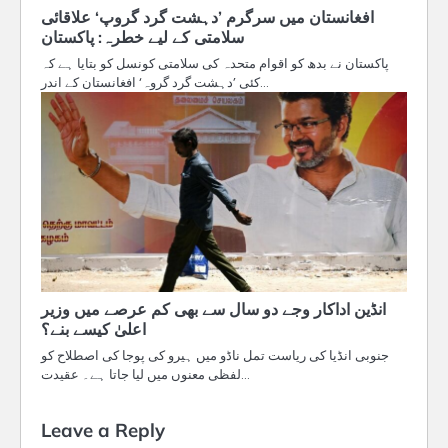
افغانستان میں سرگرم ’دہشت گرد گروپ‘ علاقائی
سلامتی کے لیے خطرہ: پاکستان
پاکستان نے بدھ کو اقوام متحدہ کی سلامتی کونسل کو بتایا ہے کہ
کئی ’دہشت گرد گروہ‘ افغانستان کے اندر…
انڈین اداکار وجے دو سال سے بھی کم عرصے میں وزیر
اعلیٰ کیسے بنے؟
جنوبی انڈیا کی ریاست تمل ناڈو میں ہیرو کی پوجا کی اصطلاح کو
لفظی معنوں میں لیا جاتا ہے۔ عقیدت…
Leave a Reply