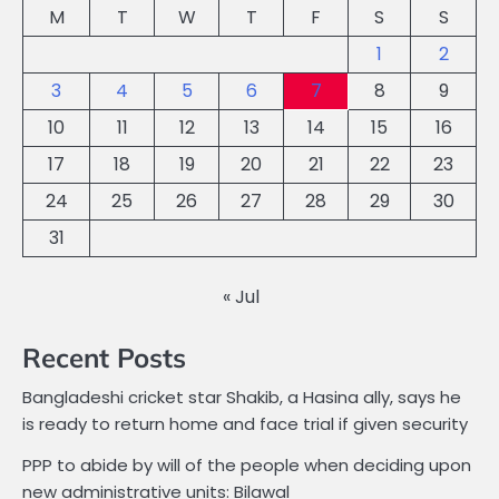
M
T
W
T
F
S
S
1
2
3
4
5
6
7
8
9
10
11
12
13
14
15
16
17
18
19
20
21
22
23
24
25
26
27
28
29
30
31
« Jul
Recent Posts
Bangladeshi cricket star Shakib, a Hasina ally, says he
is ready to return home and face trial if given security
PPP to abide by will of the people when deciding upon
new administrative units: Bilawal