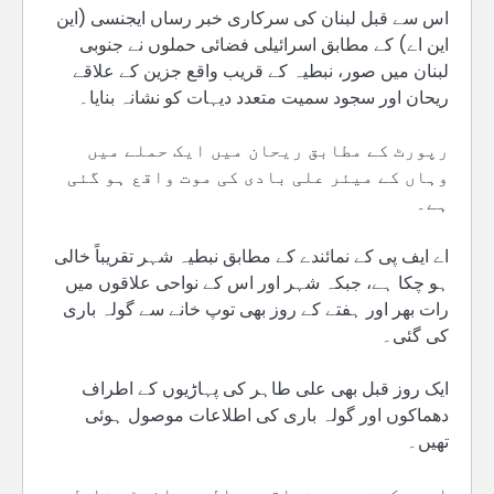
اس سے قبل لبنان کی سرکاری خبر رساں ایجنسی (این
این اے) کے مطابق اسرائیلی فضائی حملوں نے جنوبی
لبنان میں صور، نبطیہ کے قریب واقع جزین کے علاقے
ریحان اور سجود سمیت متعدد دیہات کو نشانہ بنایا۔
رپورٹ کے مطابق ریحان میں ایک حملے میں
وہاں کے میئر علی بادی کی موت واقع ہو گئی
ہے۔
اے ایف پی کے نمائندے کے مطابق نبطیہ شہر تقریباً خالی
ہو چکا ہے، جبکہ شہر اور اس کے نواحی علاقوں میں
رات بھر اور ہفتے کے روز بھی توپ خانے سے گولہ باری
کی گئی۔
ایک روز قبل بھی علی طاہر کی پہاڑیوں کے اطراف
دھماکوں اور گولہ باری کی اطلاعات موصول ہوئی
تھیں۔