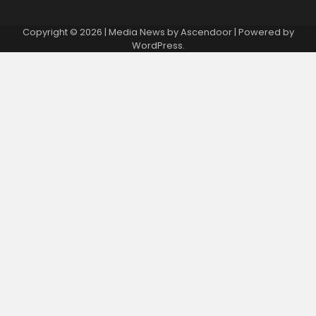
Copyright © 2026
| Media News by
Ascendoor
| Powered by
WordPress
.