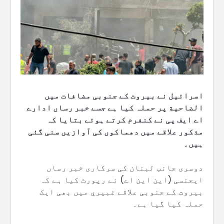
اسرائیل نے بیروت کے جنوبی مضافات میں
الضاحية پر حملہ کیا ہے جسے خبر رساں ادارے
اے ایف پی نے کنفرم کرتے ہوئے بتایا کہ
مذکور علاقے میں دھماکوں کی آوازیں سنی گئی
ہیں۔
دوسری جانب لبنان کی سرکاری خبر رساں
ایجنسی (این این اے) نے رپورٹ کیا ہے کہ
بیروت کے جنوبی علاقے غبيري میں بھی ایک
حملہ کیا گیا ہے۔