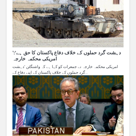
’دہشت گرد حملوں کے خلاف دفاع پاکستان کا حق ہے‘:
امریکی محکمہ خارجہ
امریکی محکمہ خارجہ نے جمعرات کو کہا ہے کہ واشنگٹن ’دہشت
گرد حملوں کے خلاف پاکستان کے اپنے دفاع کے…