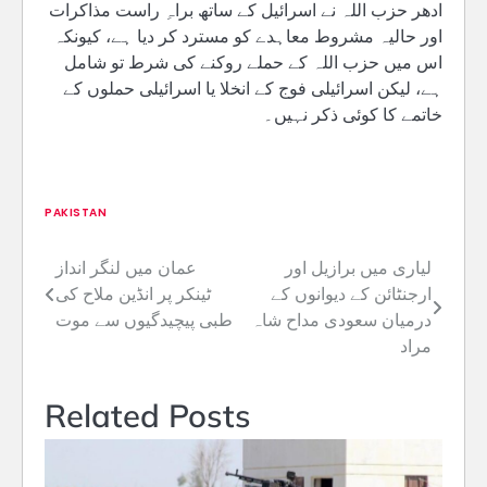
ادھر حزب اللہ نے اسرائیل کے ساتھ براہِ راست مذاکرات
اور حالیہ مشروط معاہدے کو مسترد کر دیا ہے، کیونکہ
اس میں حزب اللہ کے حملے روکنے کی شرط تو شامل
ہے، لیکن اسرائیلی فوج کے انخلا یا اسرائیلی حملوں کے
خاتمے کا کوئی ذکر نہیں۔
PAKISTAN
لیاری میں برازیل اور
عمان میں لنگر انداز
Post
ارجنٹائن کے دیوانوں کے
ٹینکر پر انڈین ملاح کی
navigation
درمیان سعودی مداح شاہ
طبی پیچیدگیوں سے موت
مراد
Related Posts