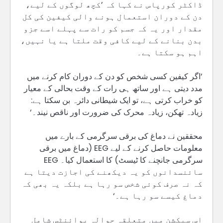
ڈاکٹر کورپاس نے کہا کہ ’کچھ لوگوں کے لیے،
دن کے دوران استعمال ہونے والی کیفین کی کل
مقدار اور یہ کہ جسم کو رات سے پہلے اسے جزو
بدن بنانے کے لیے کافی وقت ملتا ہے یا نہیں،
اہم ہو سکتا ہے۔
’اگر کیفین کسی شخص کو دن کے دوران کام کرنے میں
مدد دیتی ہے اور ساتھ ہی رات کے وقت بحالی کے معیار
کو خراب کرتی ہے، تو ایک شیطانی دائرہ بن سکتا ہے:
زیادہ تھکن، زیادہ محرک کی ضرورت اور ناقص نیند۔‘
محققین نے دماغ کی برقی سرگرمی کے بارے میں
معلومات حاصل کرنے کے لیے EEG (دماغ میں برقی
سرگرمی جانچنے کا ٹیسٹ) کا استعمال کیا۔ EEG
سائنسدانوں کو یہ دیکھنے کی اجازت دیتا ہے
کہ نہ صرف کوئی شخص سو رہا ہے بلکہ یہ بھی کہ
دماغ کیسے سو رہا ہے۔‘
اس سیکشن میں متعلقہ حوالہ پوائنٹس شامل