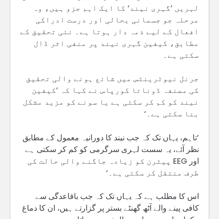
لہریں ’گہری نیند‘ کا ایک اہم جزو ہیں، وہ
مرحلہ جو جسمانی بحالی اور درست ادراکی
افعال کے لیے ذمہ دار ہوتا ہے۔ نئی تحقیق کے
مطابق، کیفین گہری نیند پر منفی اثر ڈال
سکتی ہے۔
جرنل نیوٹرینٹس میں شائع ہونے والی تحقیق
کی مصنفہ ڈوناتا کورپاس نے کہا کہ ’کیفین
نیند کو کم کر سکتی ہے یا سونے کو مزید مشکل
بنا سکتی ہے۔‘
’تاہم، یہاں تک کہ جب نیند کا دورانیہ معمول کے مطابق
نظر آئے، یہ سست لہری سرگرمی کو کم کر سکتی ہے
اور EEG پیٹرن کو زیادہ جاگنے والی حالت کی
طرف منتقل کر سکتی ہے۔‘
اس کا مطلب ہے کہ یہاں تک کہ جب باقاعدگی سے
کافی پینے والے آٹھ گھنٹے بستر پر گزارتے ہیں، ان کا دماغ