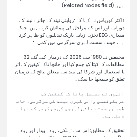
ہیں (Related Nodes field)
ڈاکٹر کورپاس نے کہا کہ ’روایتی نیند کے جائزے نیند کے
دورانیے اور اس کے مراحل کی پیمائش کرتے ہیں، جبکہ
مقداری EEG تجزیہ زیادہ باریک تبدیلیوں کو ظاہر کرتا
ہے، جیسے سست لہری سرگرمی میں کمی۔‘
محققین نے 1980 سے 2026 کے درمیان کیے گئے 32
مطالعات کے ڈیٹا کو جمع کیا اور جانچا تاکہ کیفین کے اثر
یا استعمال اور شرکا کی نیند سے متعلق نتائج کے درمیان
تعلق کو سمجھا جا سکے۔
انہوں نے مسلسل پایا کہ کیفین کم
فریکوئنسی والی گہری نیند کی سرگرمی، خاص
طور پر سست دماغی لہروں کی سرگرمی کو دبا
دیتی ہے۔
تحقیق کے مطابق: اس سے ’ہلکی، زیادہ بیدار اور زیادہ