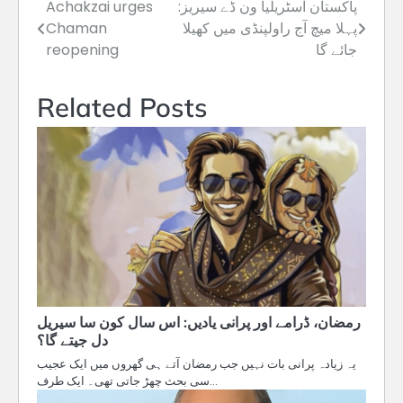
پاکستان آسٹریلیا ون ڈے سیریز:
Achakzai urges
Post
پہلا میچ آج راولپنڈی میں کھیلا
Chaman
navigation
جائے گا
reopening
Related Posts
رمضان، ڈرامے اور پرانی یادیں: اس سال کون سا سیریل
دل جیتے گا؟
یہ زیادہ پرانی بات نہیں جب رمضان آتے ہی گھروں میں ایک عجیب
سی بحث چھڑ جاتی تھی۔ ایک طرف…