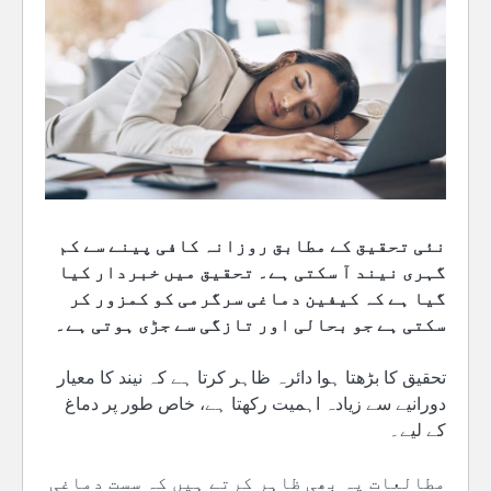
نئی تحقیق کے مطابق روزانہ کافی پینے سے کم
گہری نیند آ سکتی ہے۔ تحقیق میں خبردار کیا
گیا ہے کہ کیفین دماغی سرگرمی کو کمزور کر
سکتی ہے جو بحالی اور تازگی سے جڑی ہوتی ہے۔
تحقیق کا بڑھتا ہوا دائرہ ظاہر کرتا ہے کہ نیند کا معیار
دورانیے سے زیادہ اہمیت رکھتا ہے، خاص طور پر دماغ
کے لیے۔
مطالعات یہ بھی ظاہر کرتے ہیں کہ سست دماغی