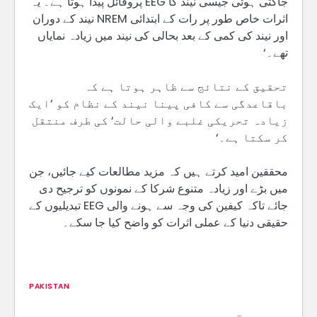
جاگتی ہوئی جیسی نیند کا EEG پروفائل پیدا ہوتا ہے۔ یہ
اثرات خاص طور پر رات کے ابتدائی NREM نیند کے دوران
اور نیند کی کمی کے بعد بحالی کی نیند میں زیادہ نمایاں
تھے۔‘
تحقیق کے نتائج سے ظاہر ہوتا ہے کہ
باقاعدگی سے کافی پینا نیند کے نظام کو ’ایک
زیادہ تحریکی غلبے والی حالت‘ کی طرف منتقل
کر سکتا ہے۔‘
محققین امید کرتے ہیں کہ مزید مطالعات کیے جائیں، جن
میں بڑے اور زیادہ متنوع شرکا کے نمونوں کو ترجیح دی
جائے تاکہ کیفین کی وجہ سے ہونے والی EEG تبدیلیوں کے
حقیقی دنیا کے عملی اثرات کو واضح کیا جا سکے۔
PAKISTAN