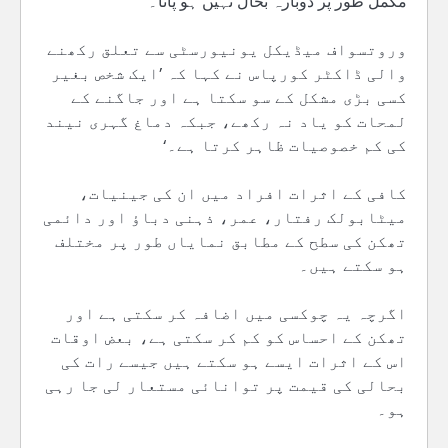
مکمل طور پر دوبارہ بحال نہیں ہو پاتا۔
وروتسواف میڈیکل یونیورسٹی سے تعلق رکھنے
والی ڈاکٹر کورپاس نے کہا کہ ’ایک شخص بغیر
کسی بڑی مشکل کے سو سکتا ہے اور جاگنے کے
لمحات کو یاد نہ رکھے، جبکہ دماغ گہری نیند
کی کم خصوصیات ظاہر کرتا ہے۔‘
کافی کے اثرات افراد میں ان کی جینیات،
میٹابولک رفتار، عمر، ذہنی دباؤ اور دائمی
تھکن کی سطح کے مطابق نمایاں طور پر مختلف
ہو سکتے ہیں۔
اگرچہ یہ چوکسی میں اضافہ کر سکتی ہے اور
تھکن کے احساس کو کم کر سکتی ہے، بعض اوقات
اس کے اثرات ایسے ہو سکتے ہیں جیسے رات کی
بحالی کی قیمت پر توانائی مستعار لی جا رہی
ہو۔