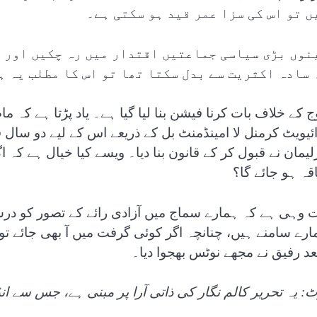
ں تو اس کی سزا عمر قید ہو سکتی ہے۔
نوں بڑی سیاسی جماعتیں اقتدار میں رہ چکیں اور ک
 سادہ اکثریت سے بدل سکتا تھا تو اس کا مطلب یہ 
ج کے خلاف بات کرنا فیشن بنا لیا گیا ہے۔ یاد پڑتا ہے ک
ائیویٹ کرمنل لا امینڈمنٹ بل کے ذریعے اس کے لیے دو سال ق
رلیمان نے قبول کر کے قانون بنا دیا۔ ویسے کیا خیال ہے کہ ا
اقہ ہو جائے گا؟
ت وہی ہے کہ ہمارے سماج میں آزادی رائے کے تصور کو در
ارے سامنے ہیں، چنانچہ اگر کوئی گرفت میں آ بھی جائے تو و
د رفیق نے مجھے نوٹس بھجوا دیا۔
ٹ: یہ تحریر کالم نگار کی ذاتی آرا پر مبنی ہے، جس سے ان