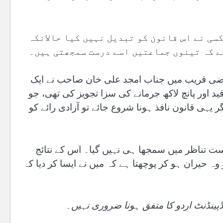
سی نے اس قانون کو تبدیل نہیں کیا حالانکہ
ہے کہ تینوں جماعتیں اسے درست سمجھتی ہیں۔
ہ ماضی قریب میں جناب امجد علی خان صاحب نے ایک
ید اور پانچ لاکھ جرمانے کی سزا تجویز کی تھی، جو
گر یہی قانون نافذ ہونا شروع جائے تو آزادی رائے کو
ست تناظر میں سمجھا ہی نہیں گیا۔ اس کے نتائج
ہ حیران ہو کر پوچھتا ہے کہ میں نے ایسا کر دیا کہ
ڈپینڈنٹ اردو کا متفق ہونا ضروری نہیں۔