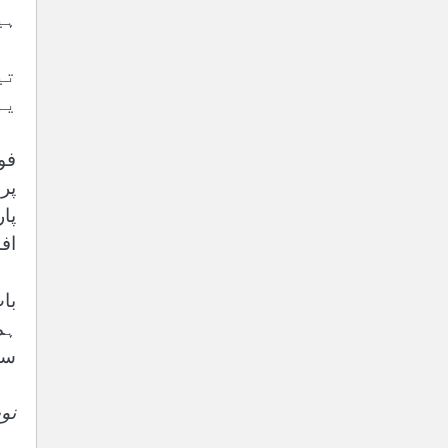
ہی
تی
یہ
فو
پر
پا
اف
با
ہم
سع
نو