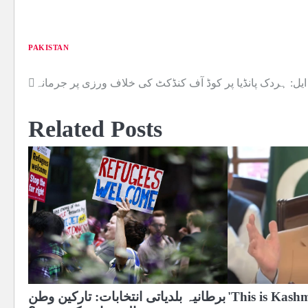
PAKISTAN
ایل: ہردک پانڈیا پر کوڈ آف کنڈکٹ کی خلاف ورزی پر جرمانہ
Post
navigation
Related Posts
'This is Kash
برطانیہ بلدیاتی انتخابات: تارکین وطن