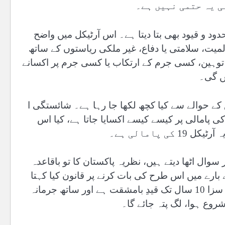
ی یہ حتمی نہیں ہے۔
کی حدود و قیود بھی بتا دیتا ہے۔ اس آرٹیکل میں واضح
یت، سلامتی یا دفاع، غیر ملکی ریاستوں کے ساتھ
 توہین، کسی جرم کے ارتکاب یا کسی جرم پر اکسانے
یں گی۔
کے حوالے سے کیا کچھ لکھا جا رہا ہے۔ شائستگی ا
کی پامالی پر کیسے کیسے اکسایا جاتا ہے، کیا اس
 پامالی ہے۔
 سوال اٹھا دیتے ہیں، نظریہ پاکستان کا تو باقاعدہ
ے بارے میں اس طرح کی بات کرنے پر قانون کیا کہتا
ہے؟ تعزیراتِ پاکستان کی دفعہ 123 اے کے تحت اس جرم کی سزا 10 سال تک قیدِ بامشقت ہے اور ساتھ جرمانہ
روع ہوا، لگ پتہ جائے گا۔