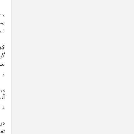
ہم
یہ
نز
کو
گر
ہے
یہ
را
در