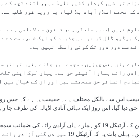
زام تراشی، کردار کشی، غلیظ مہم، اتنے کچھ کے بع
 کہ مجھے اسلام آباد بلا لیا، یہ رویہ غور طلب ہے۔
لوم نہیں اب یہ سادگی ہے، قانون سے لاعلمی ہے یا 
ک ویڈیو ڈال کر عوامی جذبات کو ایک خاص سمت دے دی
ئے سے دور دور تک کوئی واسطہ نہیں ہے۔
ارے ہاں بعض چیزیں سمجھے اور جانے بغیر تواتر سے
ادی رائے ہمارا آئینی حق ہے۔ یہاں لوگ اپنی تلخ
یادی انسانی حق سمجھتے ہیں اور ان کے خیال میں ان
یقت اس سے بالکل مختلف ہے۔ حقیقت یہ ہے کہ جس روز لوگ
 حق دیا گیا، اس روز ایک تہائی آبادی اڈیالہ کی طرف جا 
آئین کے آرٹیکل 19 کو ہمارے ہاں آزادی رائے کی ضما
ہیں۔ پہلی بات یہ کہ آرٹیکل 19 میں