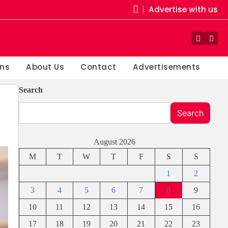
Advertise with us
Faceboo
Yout
ons
About Us
Contact
Advertisements
Search
Search
August 2026
M
T
W
T
F
S
S
1
2
3
4
5
6
7
8
9
10
11
12
13
14
15
16
17
18
19
20
21
22
23