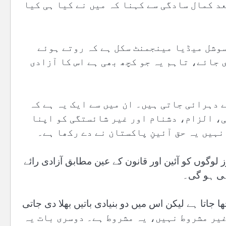
د کمال سادگی سے کہنا کہ میں نے کیا ہی کیا
سوشل میڈیا مینجمنٹ سکل ہے کہ روتے ہوئے
 جائے، تاہم یہ جو کچھ بھی ہے اس کا آزادی
 دہرائی جاتی ہیں۔ ان میں سے ایک یہ ہے کہ
ی، الزام، دشنام اور غیر شائستگی کو اپنا
ہیں یہ حق آئینِ پاکستان نے دے رکھا ہے۔
وں کو آئین اور قانون کے عین مطابق آزادی رائے
رہی ہو گی۔
نت سمجھا جاتا ہے لیکن اس میں دو بنیادی باتیں بھلا دی جاتی
 دی گئی آزادی رائے غیر مشروط نہیں، یہ مشروط ہے۔ دوسری بات یہ