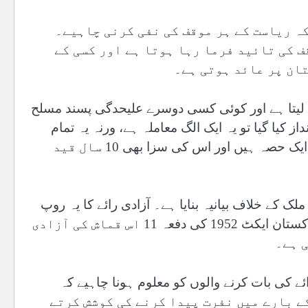
کہ ریاست کے ہر موقف کی نفی کرنی چاہیے۔
ف کی تائید فرما رہا ہوتا ہے اور کسی کے
ان پر عائد ہوتی ہے۔
 لیتا ہے اور کوئی کسی دوسرے علیحدگی پسند مسلح
کیا گیا تو یہ ایک الگ معاملہ ہے، ورنہ یہ تمام
سرگرمیاں پاکستان کی سلامتی کے خلاف ہمہ جہت مہم کا ایک حصہ ہیں اور اس کی سزا بھی 10 سال قید
 کے خلاف بیانیہ بنایا ہے۔ آزادی رائے کا یہ روپ
آئین کے آرٹیکل 19 کے تحت بھی ناجائز ہے اور سکیورٹی آف پاکستان ایکٹ 1952 کی دفعہ 11 اس قماش کی آزادی
 ہے۔
ے کی بات کرنے والوں کو معلوم ہونا چاہیے کہ
تحت اگر آپ حکومت کے بارے میں نفرت پیدا کرنے کی کوشش کرتے