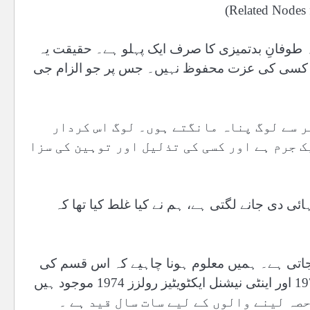
 طوفانِ بدتمیزی کا صرف ایک پہلو ہے۔ حقیقت یہ
ہے۔ کسی کی عزت محفوظ نہیں۔ جس پر جو الزام جی
ر سے لوگ پناہ مانگتے ہوں۔ لوگ اس کردار
ک جرم ہے اور کسی کی تذلیل اور توہین کی سزا
ئی دی جانے لگتی ہے، ہم نے کیا غلط کیا تھا کہ
جاتی ہے۔ ہمیں معلوم ہونا چاہیے کہ اس قسم کی
آزادی رائے کے لیے پریونشن آف اینٹی نیشنل ایکٹویٹیز ایکٹ 1974 اور اینٹی نیشنل ایکٹویٹیز رولزز 1974 موجود ہیں