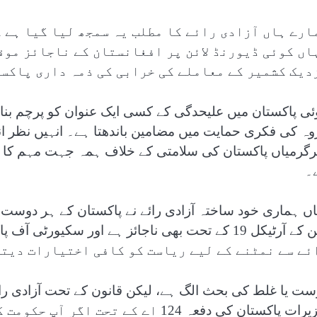
ارے ہاں آزادی رائے کا مطلب یہ سمجھ لیا گیا ہے 
اں کوئی ڈیورنڈ لائن پر افغانستان کے ناجائز موق
دیک کشمیر کے معاملے کی خرابی کی ذمہ داری پاکست
ئی پاکستان میں علیحدگی کے کسی ایک عنوان کو پرچم بنا
وہ کی فکری حمایت میں مضامین باندھتا ہے۔ انہیں نظر انداز 
۔
اں ہماری خود ساختہ آزادی رائے نے پاکستان کے ہر دوست ملک
ئے سے نمٹنے کے لیے ریاست کو کافی اختیارات دیتی
ست یا غلط کی بحث الگ ہے، لیکن قانون کے تحت آزادی رائ
تعزیرات پاکستان کی دفعہ 124 اے کے 