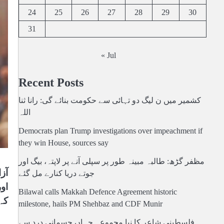
24
25
26
27
28
29
30
31
« Jul
Recent Posts
کشمیر میں ن لیگ دو تہائی سے حکومت بنائے گی: رانا ثنا
اللہ
Democrats plan Trump investigations over impeachment if
they win House, sources say
مظفر گڑھ: طالبہ مبینہ طور پر سپلی آنے پر لاپتہ، بیگ اور
آز
جوتے دریا کنارے مل گئے
او
Bilawal calls Makkah Defence Agreement historic
کہ
milestone, hails PM Shehbaz and CDF Munir
فلسطینی شاعر کا نیا مجموعہ جہاں جسمانی درد سے