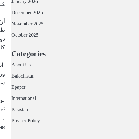
January 2026
کہ
December 2025
November 2025
طو
October 2025
دو
کا
Categories
اب
About Us
ور
Balochistan
سب 
Epaper
International
لو
تم
Pakistan
Privacy Policy
بھ