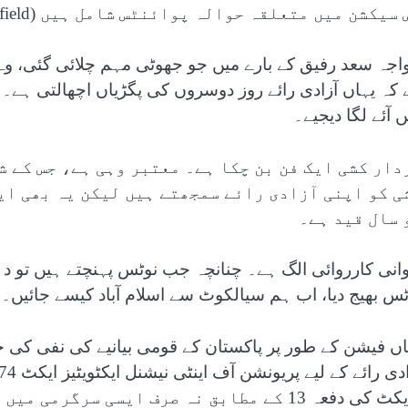
سیکشن میں متعلقہ حوالہ پوائنٹس شامل ہیں (Related Nodes field)
اجہ سعد رفیق کے بارے میں جو جھوٹی مہم چلائی گئی، وہ
 کہ یہاں آزادی رائے روز دوسروں کی پگڑیاں اچھالتی 
 آئے لگا دیجیے۔
دار کشی ایک فن بن چکا ہے۔ معتبر وہی ہے، جس کے ش
ی کو اپنی آزادی رائے سمجھتے ہیں لیکن یہ بھی ای
 سال قید ہے۔
وانی کارروائی الگ ہے۔ چنانچہ جب نوٹس پہنچتے ہیں تو دہا
ٹس بھیج دیا، اب ہم سیالکوٹ سے اسلام آباد کیسے جائیں۔
اں فیشن کے طور پر پاکستان کے قومی بیانیے کی نفی کی 
عہ 13 کے مطابق نہ صرف ایسی سرگرمی میں حصہ لینے والوں کے لیے سات سال قید ہے ۔