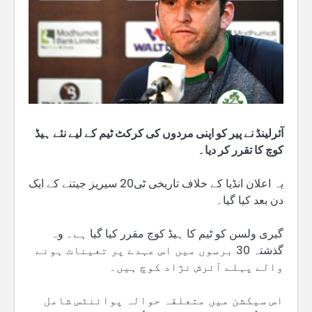
آئرلینڈ نے پیر کو اپنی مردوں کی کرکٹ ٹیم کے لیے نئے ہیڈ
کوچ کا تقرر کر دیا۔
یہ اعلان انڈیا کے خلاف تاریخی ٹی20 سیریز جیتنے کے ایک
دن بعد کیا گیا۔
گیری ولسن کو ٹیم کا ہیڈ کوچ مقرر کیا گیا ہے۔ وہ
گذشتہ 30 برسوں میں اس عہدے پر تعینات ہونے
والے پہلے آئرش نژاد کوچ ہیں۔
اس سیکشن میں متعلقہ حوالہ پوائنٹس شامل