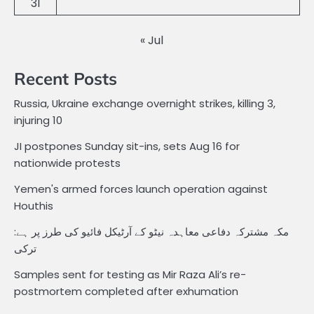
31
« Jul
Recent Posts
Russia, Ukraine exchange overnight strikes, killing 3,
injuring 10
JI postpones Sunday sit-ins, sets Aug 16 for
nationwide protests
Yemen's armed forces launch operation against
Houthis
مکہ مشترکہ دفاعی معاہدہ نیٹو کے آرٹیکل فائیو کی طرز پر ہے:
ترکی
Samples sent for testing as Mir Raza Ali’s re-
postmortem completed after exhumation