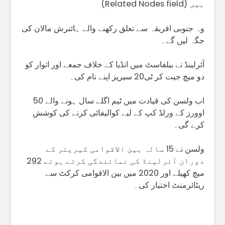
ہیں (Related Nodes field)
وہ جنوبی افریقہ سے تعلق رکھنے والے ہائنرش مالان کی
جگہ لیں گے۔
آئرلینڈ نے بیلفاسٹ میں انڈیا کے خلاف جمعے اور اتوار کو
دو میچ جیت کر ٹی20 سیریز اپنے نام کی۔
اب ولسن کی قیادت میں ٹیم اگلے سال ہونے والے 50
اوورز کے ورلڈ کپ کے لیے کوالیفائی کرنے کی کوشش
کرے گی۔
ولسن نے 15 سالہ بین الاقوامی کیریئر کے
دوران آئرلینڈ کی نمائندگی کرتے ہوئے 292
میچ کھیلے اور 2020 میں بین الاقوامی کرکٹ سے
ریٹائرمنٹ اختیار کی۔