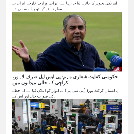
امریکی تجویز کا جائزہ لیا جا رہا ہے: ایرانی وزارت خارجہ ایران نے
معاہدہ نہ کیا تو پہلے سے زیادہ…
حکومتی کفایت شعاری مہم: پی ایس ایل صرف لاہور،
کراچی کے خالی میدانوں میں
پاکستان کرکٹ بورڈ (پی سی بی) نے اتوار کو اعلان کیا ہے کہ خطے
کی صورت حال اور اس کے…