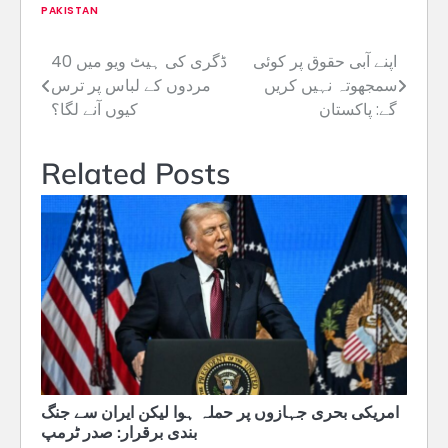
PAKISTAN
اپنے آبی حقوق پر کوئی
40 ڈگری کی ہیٹ ویو میں
Post
سمجھوتہ نہیں کریں
مردوں کے لباس پر ترس
navigation
گے: پاکستان
کیوں آنے لگا؟
Related Posts
امریکی بحری جہازوں پر حملہ ہوا لیکن ایران سے جنگ
بندی برقرار: صدر ٹرمپ