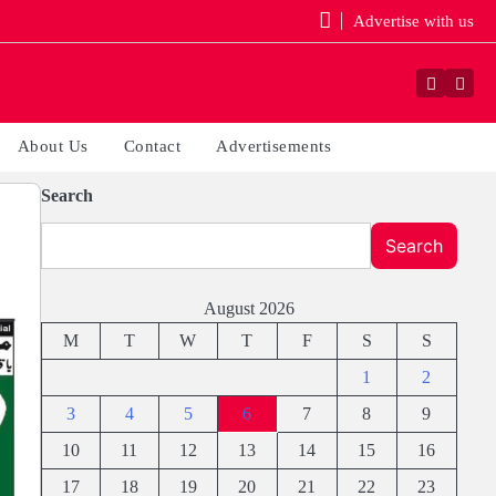
Advertise with us
Faceboo
Yout
About Us
Contact
Advertisements
Search
Search
August 2026
M
T
W
T
F
S
S
1
2
3
4
5
6
7
8
9
10
11
12
13
14
15
16
17
18
19
20
21
22
23