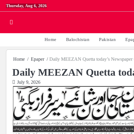
Skip
Thursday, Aug 6, 2026
to
content
Home
Balochistan
Pakistan
Epa
Home
Epaper
Daily MEEZAN Quetta today’s Newspaper 
Daily MEEZAN Quetta toda
July 9, 2026