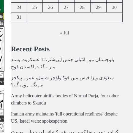
24
25
26
27
28
29
30
31
« Jul
Recent Posts
بلوچستان میں انٹیلی جنس آپریشنز،12 عسکریت پسند
مارے گئے: پاکستان فوج
سعودی ویزا فیس میں فوڈ واؤچر شامل، عمرہ پیکجز
مہنگے ہوں گے؟
Army helicopter airlifts bodies of Nirmal Purja, four other
climbers to Skardu
Iranian army maintains 'full operational readiness' despite
US, Israel wars: spokesperson
کراچی: میر رضا کیس میں قبر کشائی اور دوبارہ پوسٹ