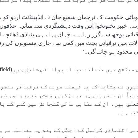
بائی حکومت کے ترجمان شفیع جان نے انڈپینڈنٹ اردو کو 
تے۔ خیبر پختونخوا اس وقت دہشتگردی سے متاثرہ علاقوں
قیاتی بوجھ سے گزر رہا ہے، جہاں پہلے ہی بنیادی ڈھانچ
لات میں ترقیاتی بجٹ میں کمی سے جاری منصوبوں کی رفتا
ی محدود ہو جائے گی۔‘
سیکشن میں متعلقہ حوالہ پوائنٹس شامل ہیں (Related Nodes field)
ہوں نے بتایا کہ یہ فیصلہ صوبے کے ترقیاتی منصوب
وصاً ان منصوبوں پر جو سڑکوں، صحت، تعلیم اور ضم 
علق ہیں۔ ان کے مطابق مالی گنجائش میں کمی کے با
تا ہے۔
می اقتصادی کونسل کے اجلاس کے بعد یہ معاملہ صوب