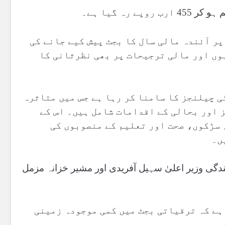
پر آئندہ مالی سال کا بجٹ پیش کیے جانے کی
وں اور مالی ترجیحات پر بھی نظرثانی کا
 چیلنجز کا سامنا کر رہا ہے جس میں متاثرہ
ز اور بحالی کے اقدامات شامل ہیں۔ اس کے
 سڑکوں، صحت اور تعلیم کے منصوبوں کی
ں۔
دگی وزیر اعلیٰ سہیل آفریدی اور مشیر خزانہ مزمل
ہے کہ ترقیاتی بجٹ میں کمی موجودہ زمینی
ی ہے۔