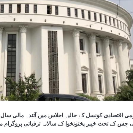
می اقتصادی کونسل کے حالیہ اجلاس میں آئندہ مالی سال 
 جس کے تحت خیبر پختونخوا کے سالانہ ترقیاتی پروگرام میں 109 ارب روپے کی کمی کی گئی