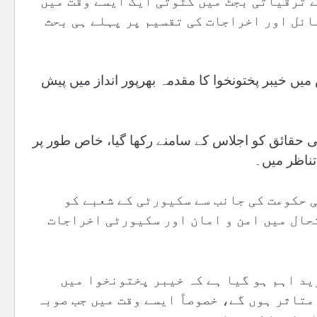
 ترقیاتی بجٹ میں کٹوتی ایک ایسے وقت میں
ائل اور اخراجات کی تقسیم پر پہلے ہی بحث
میں خیبر پختونخوا کا مقدمہ بھرپور انداز میں پیش
 حقائق کو اجلاس کے سامنے رکھا گیا، خاص طور پر
تناظر میں۔
 حکومت کی جانب سے سکیورٹی کے شعبے کو
حال میں امن و امان اور سکیورٹی اخراجات
ید اہم ہو گیا ہے کہ خیبر پختونخوا میں
متاثر ہوں گے، خصوصاً ایسے وقت میں جب صوبہ