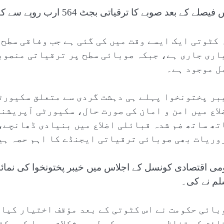
صلے کے بعد صوبے کا ترقیاتی بجٹ 564 ارب روپے سے کم ہو کر 455 ارب روپے رہ گیا ہے۔
 کٹوتی ایک ایسے وقت میں کی گئی ہے جب وفاقی سطح 
اری جاری ہے، جبکہ صوبائی سطح پر ترقیاتی منصوب
ل موجود ہے۔
بر پختونخوا پہلے ہی دہشت گردی سے متعلق سکیورٹی
لاع میں امن و امان کی صورت حال، سکیورٹی آپریشن
تھ ساتھ ضم شدہ قبائلی اضلاع میں بنیادی ڈھانچے،
وریات بھی صوبائی ترقیاتی ایجنڈے کا اہم حصہ ہی
می اقتصادی کونسل کے اجلاس میں خیبر پختونخوا کی نمائن
لم نے کی۔
بائی حکومت نے اس کٹوتی کے بعد مؤقف اختیار کیا 
ائق کے تناظر میں صوبے کے لیے مشکلات پیدا کر سکت