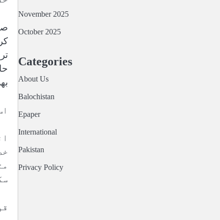
November 2025
صو
October 2025
کر
تر
Categories
حا
About Us
بھ
Balochistan
اس 
Epaper
International
ان
Pakistan
خص
مت
Privacy Policy
سک
قو