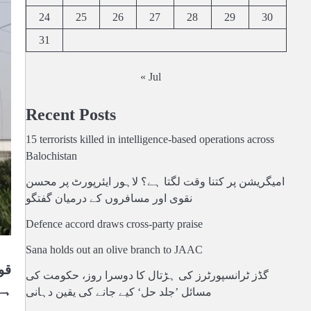
24
25
26
27
28
29
30
31
« Jul
Recent Posts
15 terrorists killed in intelligence-based operations across
Balochistan
امیگریشن پر کتنا وقت لگتا ہے؟ لاہور ایئرپورٹ پر محسن
نقوی اور مسافروں کے درمیان گفتگو
Defence accord draws cross-party praise
Sana holds out an olive branch to JAAC
قو
گڈز ٹرانسپورٹرز کی ہڑتال کا دوسرا روز، حکومت کی
ہے،
مسائل ’جلد حل‘ کیے جانے کی یقین دہانی