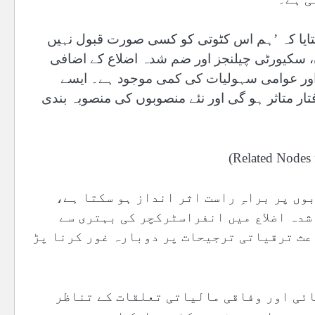
بتایا کہ ’ہم اس کٹوتی کو کسی صورت قبول نہیں
، سکیورٹی چیلنجز اور ضم شدہ اضلاع کے اضافی
ے اور عوامی سہولیات کی کمی موجود ہے۔ ایسے
ر متاثر ہو گی اور نئے منصوبوں کی منصوبہ بندی
وں پر براہِ راست اثر انداز ہو سکتا ہے،
شدہ اضلاع میں انفراسٹرکچر کی بہتری سے
عث ترقیاتی ترجیحات پر دوبارہ غور کرنا پڑ
ائی اور وفاقی مالیاتی تعلقات کے تناظر