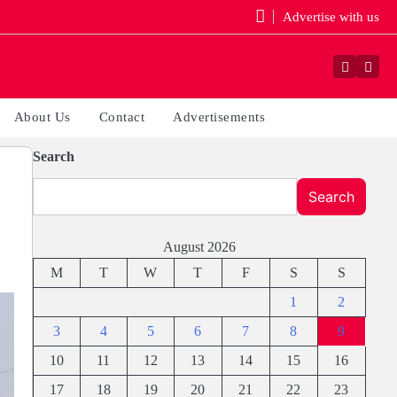
Advertise with us
Faceboo
Yout
About Us
Contact
Advertisements
Search
Search
August 2026
M
T
W
T
F
S
S
1
2
3
4
5
6
7
8
9
10
11
12
13
14
15
16
17
18
19
20
21
22
23