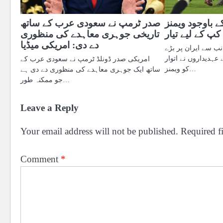
ے باوجود ویمنز
صدر ٹرمپ نے سعودی عرب کے ساتھ
کپ کے لیے تیار
تاریخی جوہری معاہدے کی منظوری
دے دی: امریکی میڈیا
نب سے ایران پر بڑے
عہدیداروں نے اتوار
امریکی صدر ڈونلڈ ٹرمپ نے سعودی عرب کے
کو ویمنز…
ساتھ ایک جوہری معاہدے کی منظوری دے دی ہے
جو ممکنہ طور…
Leave a Reply
Your email address will not be published.
Required f
Comment
*