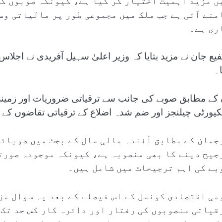
ں مزید اہمیت اختیار کر گیا ہے، کیونکہ صوبوں کے
منے آئی ہے جب ملک میں مجموعی طور پر مالیاتی وس
ری ہے۔
یع جان نے مزید بتایا کہ وزیر اعلیٰ سہیل آفریدی نے اجلاس 
ا۔
 کے مطابق صوبے کی جانب سے ترقیاتی ضروریات اور زمینی
یورٹی چیلنجز اور ضم شدہ اضلاع کے ترقیاتی تقاضوں کے 
جمان کے مطابق آئندہ مالی سال کے بجٹ میں صوبائی
جیح دینے کا بھی منصوبہ ہے، کیونکہ موجودہ صورت
بے کی اہم ترجیحات میں شامل ہیں۔
می اقتصادی کونسل کے اس فیصلے کے بعد یہ سوال مز
قیاتی منصوبوں کی رفتار اور دائرہ کار کس حد تک 