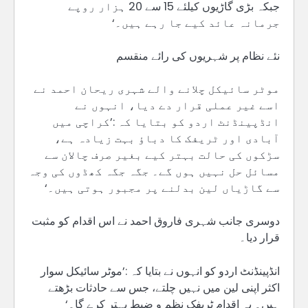
جبکہ بڑی گاڑیوں کیلئے 15 سے 20 ہزار روپے
جرمانہ عائد کیے جا رہے ہیں۔‘
نئے نظام پر شہریوں کی رائے منقسم
موٹر سائیکل چلانے والے شہری ریحان احمد نے
اسے غیر عملی قرار دے دیا، انہوں نے
انڈپینڈنٹ اردو کو بتایا کہ :’کراچی میں
آبادی اور ٹریفک کا دباؤ بہت زیادہ ہے،
سڑکوں کی حالت بہتر کیے بغیر صرف چالان سے
مسائل حل نہیں ہوں گے۔ جگہ جگہ کھڈوں کی وجہ
سے گاڑیاں لین بدلنے پر مجبور ہوتی ہیں۔‘
دوسری جانب شہری فاروق احمد نے اس اقدام کو مثبت
قرار دیا۔
انڈپینڈنٹ اردو کو انہوں نے بتایا کہ :’موٹر سائیکل سوار
اکثر اپنی لین میں نہیں چلتے، جس سے حادثات بڑھتے
ہیں۔ یہ اقدام ٹریفک نظم و ضبط بہتر کرے گا۔‘