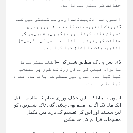
حفاظت کو بہتر بنانا ہے۔
انہوں نے انڈپینڈنٹ اردو سے گفتگو میں کہا
:’ٹریفک انفورسمنٹ کا مقصد شہریوں میں
ڈسپلن قائم کرنا اور سڑکوں پر شہریوں کی
حفاظت کو یقینی بنانا ہے۔ اسی لیے ڈیجیٹل
انفورسمنٹ کا آغاز کیا گیا ہے۔‘
ڈی ایس پی کے مطابق شہر کی 14 کلومیٹر طویل
شاہراہ فیصل کو ماڈل روڈ کے طور پر منتخب
کیا گیا ہے، جہاں لین سسٹم کا باقاعدہ نفاذ
کیا جا رہا ہے۔
انہوں نے بتایا کہ :’لین خلاف ورزی نظام کے نفاذ سے قبل
ایک ماہ تک آگاہی مہم بھی چلائی گئی تاکہ شہریوں کو
لین سسٹم اور اس کی تقسیم کے بارے میں مکمل
معلومات فراہم کی جا سکیں۔