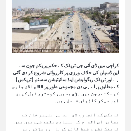
کراچی میں ڈی آئی جی ٹریفک کے حکم پر یکم جون سے
لین ڈسپلن کی خلاف ورزی پر کارروائی شروع کر دی گئی
ہے اور ٹریفک ریگولیشن اینڈ سائیٹیشن سسٹم (ٹریکس)
کے مطابق پہلے ہی دن مجموعی طور پر 96 چالان جاری
کیے گئے، جن میں بڑی بسیں، کوسٹر، ڈبل کیبن
اور دیگر گاڑیاں شامل ہیں۔
ٹریکس کے انچارج ڈی ایس پی ملہیر خان کے
مطابق اس اقدام کا بنیادی مقصد شہریوں میں
ٹریفک نظم و ضبط قائم کرنا اور سڑکوں پر