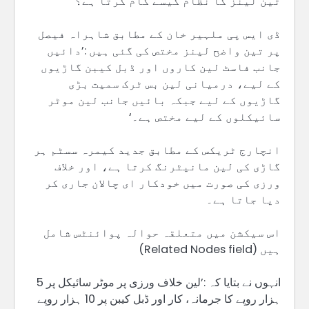
تین لینز کا نظام کیسے کام کرتا ہے؟
ڈی ایس پی ملہیر خان کے مطابق شاہراہ فیصل
پر تین واضح لینز مختص کی گئی ہیں :’دائیں
جانب فاسٹ لین کاروں اور ڈبل کیبن گاڑیوں
کے لیے، درمیانی لین بس ٹرک سمیت بڑی
گاڑیوں کے لیے جبکہ بائیں جانب لین موٹر
سائیکلوں کے لیے مختص ہے۔‘
انچارج ٹریکس کے مطابق جدید کیمرہ سسٹم ہر
گاڑی کی لین مانیٹرنگ کرتا ہے، اور خلاف
ورزی کی صورت میں خودکار ای چالان جاری کر
دیا جاتا ہے۔
اس سیکشن میں متعلقہ حوالہ پوائنٹس شامل
ہیں (Related Nodes field)
انہوں نے بتایا کہ :’لین خلاف ورزی پر موٹر سائیکل پر 5
ہزار روپے کا جرمانہ، کار اور ڈبل کیبن پر 10 ہزار روپے