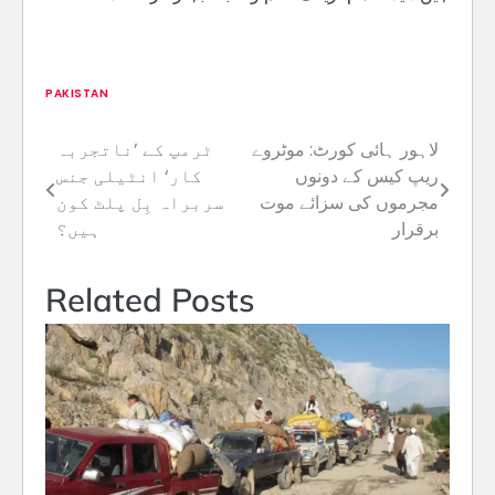
PAKISTAN
لاہور ہائی کورٹ: موٹروے
ٹرمپ کے ’ناتجربہ
Post
ریپ کیس کے دونوں
کار‘ انٹیلی جنس
navigation
مجرموں کی سزائے موت
سربراہ بِل پلٹ کون
برقرار
ہیں؟
Related Posts