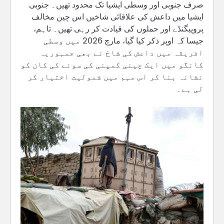
صرف جنوبی اور وسطی ایشیا تک محدود تھیں۔ جنوبی
ایشیا میں داعش کی علاقائی شاخیں اس چین مخالف
پروپیگنڈے اور حملوں کی قیادت کر رہی تھیں۔ تاہم،
جیسا کہ اوپر ذکر کیا گیا، مارچ 2026 میں وسطی
افریقہ میں داعش کی شاخ نے بھی جمہوریہ
کانگو میں ایک چینی کمپنی کی سونے کی کان کو
نشانہ بنا کر اس مہم میں شمولیت اختیار کر
لی ہے۔