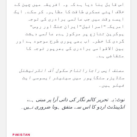
اس قابل بنا دیا ہے کہ وہ افریقہ میں چین کے
خلاف اپنی عسکری طاقت کا مظاہرہ کر سکے۔ ایک
ایسے وقت میں جب عالمی برادری کی توجہ
امریکہ-اسرائیل-ایران جنگ اور روس-
یوکرین تنازع پر مرکوز ہے، عالمی دہشت
گردی کا خطرہ اب بھی پوری طرح موجود ہے اور
بین الاقوامی برادری کی بھرپور توجہ کا
متقاضی ہے۔
مصنف ایس راجاراتنام سکول آف انٹرنیشنل
سٹڈیز، سنگاپور میں سینیئر ایسوسی ایٹ
فیلو ہیں۔
نوٹ: یہ تحریر کالم نگار کی ذاتی آرا پر مبنی ہے،
انڈپینڈنٹ اردو کا اس سے متفق ہونا ضروری نہیں۔
PAKISTAN