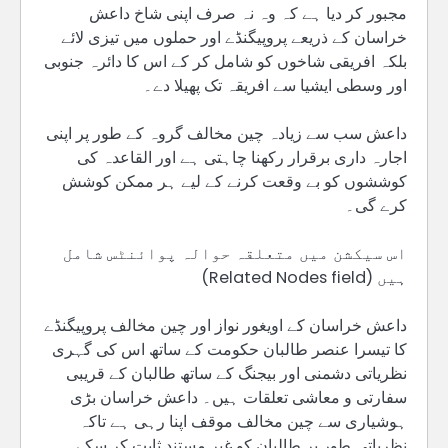
مجبور کر دیا ہے کہ وہ نہ صرف اپنی شاخ داعش
خراسان کے ذریعے پروپیگنڈے اور حملوں میں تیزی لائے
بلکہ افریقی شاخوں کو شامل کر کے اس کا دائرہ جنوبی
اور وسطی ایشیا سے افریقہ تک پھیلا دے۔
داعش سب سے زیادہ چین مخالف گروہ کے طور پر اپنی
اجارہ داری برقرار رکھنا چاہتی ہے اور القاعدہ کی
کوششوں کو بے وقعت کرنے کے لیے ہر ممکن کوشش
کرے گی۔
اس سیکشن میں متعلقہ حوالہ پوائنٹس شامل
ہیں (Related Nodes field)
داعش خراسان کے اویغور نواز اور چین مخالف پروپیگنڈے
کا تیسرا عنصر طالبان حکومت کے ساتھ اس کی گہری
نظریاتی دشمنی اور بیجنگ کے ساتھ طالبان کے قریبی
سفارتی و معاشی تعلقات ہیں۔ داعش خراسان بڑی
ہوشیاری سے چین مخالف موقف اپنا رہی ہے تاکہ
نظریاتی طور پر طالبان کو غیر مستند ثابت کر سکے۔