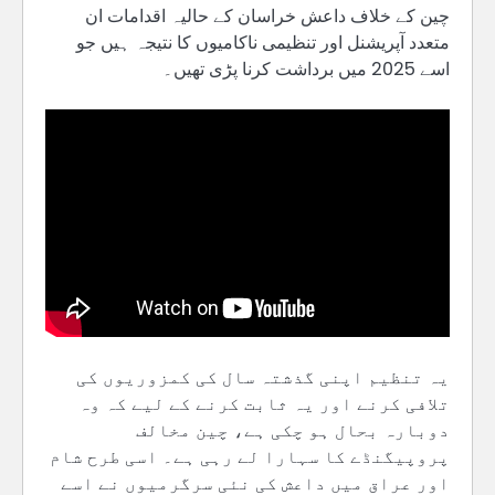
چین کے خلاف داعش خراسان کے حالیہ اقدامات ان
متعدد آپریشنل اور تنظیمی ناکامیوں کا نتیجہ ہیں جو
اسے 2025 میں برداشت کرنا پڑی تھیں۔
یہ تنظیم اپنی گذشتہ سال کی کمزوریوں کی
تلافی کرنے اور یہ ثابت کرنے کے لیے کہ وہ
دوبارہ بحال ہو چکی ہے، چین مخالف
پروپیگنڈے کا سہارا لے رہی ہے۔ اسی طرح شام
اور عراق میں داعش کی نئی سرگرمیوں نے اسے