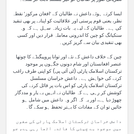
ایسا کرتے ہوئے داعش نے طالبان کے ‘افغان مرکوز’ نقطہ
نظر، یعنی قوم پرستی اور علاقائیت کو اپنانے پر بھی تنقید
کی ہے۔ طالبان کے لیے یہ بات زیادہ سہل ہے کہ وہ
سنکیانگ کو چین کا اندرونی معاملہ قرار دیں اور کسی
بھی تنقیدی بیان سے گریز کریں۔
چین کے خلاف داعش کے نئے اور توانا پروپیگنڈے کا چوتھا
عنصر افغانستان اور شام دونوں جگہوں پر موجود
ترکستان اسلامک پارٹی (ٹی آئی پی) کو اپنی طرف راغب
کرنے کی خواہش ہے۔ داعش خراسان مسلسل
ترکستان اسلامک پارٹی کو اس بات پر قائل کرنے کی
کوشش کر رہی ہے کہ طالبان نے انہیں بے یار و مددگار
چھوڑ دیا ہے، اور یہ کہ اگر وہ داعش میں شامل ہو
جائیں تو ان کے مفادات کا بہتر تحفظ ہو سکے گا۔
داعش خراسان ترکستان اسلامک پارٹی کی صفوں
میں موجود بے چینی کا فائدہ اٹھا رہی ہے، جو