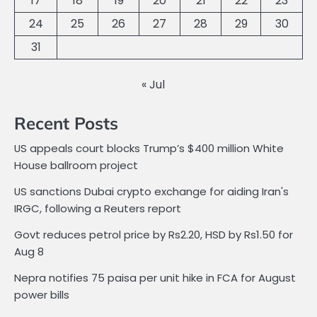
17
18
19
20
21
22
23
24
25
26
27
28
29
30
31
« Jul
Recent Posts
US appeals court blocks Trump’s $400 million White
House ballroom project
US sanctions Dubai crypto exchange for aiding Iran's
IRGC, following a Reuters report
Govt reduces petrol price by Rs2.20, HSD by Rs1.50 for
Aug 8
Nepra notifies 75 paisa per unit hike in FCA for August
power bills