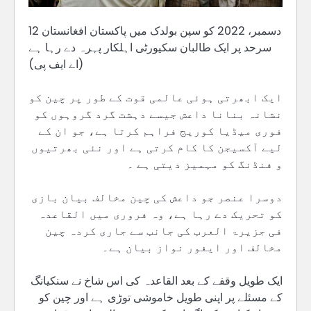
12 دسمبر، 2022 کو سپن بولدک میں پاکستان افغانستان
سرحد پر ایک طالبان سکیورٹی اہلکار پہرہ دے رہا ہے
(اے ایف پی)
ایک ابھرتی ہوئی عالمی قوت کے طور پر چین کو
نشانہ بنانا داعش جیسے دہشت گرد گروہوں کو
فوری میڈیا کوریج فراہم کرتا ہے، جو ان کے
لیے آکسیجن کا کام کرتی ہے اور نئی بھرتیوں
و فنڈنگ کو مہمیز دیتی ہے ۔
دوسرا عنصر جو داعش کی چین مخالف بیان بازی
کو تحریک دے رہا ہے، وہ فروری میں القاعدہ
فی جزیرۃ العرب کی جانب سے جاری کردہ چین
مخالف اور ایغور نواز بیان ہے۔
ایک طویل وقفے کے بعد القاعدہ کی اس شاخ نے سنکیانگ
کے مسئلے پر اپنی طویل خاموشی توڑی ہے اور چین کو