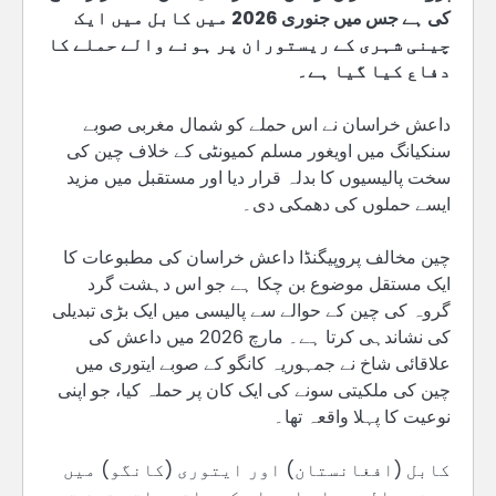
کی ہے جس میں جنوری 2026 میں کابل میں ایک
چینی شہری کے ریستوران پر ہونے والے حملے کا
دفاع کیا گیا ہے۔
داعش خراسان نے اس حملے کو شمال مغربی صوبے
سنکیانگ میں اویغور مسلم کمیونٹی کے خلاف چین کی
سخت پالیسیوں کا بدلہ قرار دیا اور مستقبل میں مزید
ایسے حملوں کی دھمکی دی۔
چین مخالف پروپیگنڈا داعش خراسان کی مطبوعات کا
ایک مستقل موضوع بن چکا ہے جو اس دہشت گرد
گروہ کی چین کے حوالے سے پالیسی میں ایک بڑی تبدیلی
کی نشاندہی کرتا ہے۔ مارچ 2026 میں داعش کی
علاقائی شاخ نے جمہوریہ کانگو کے صوبے ایتوری میں
چین کی ملکیتی سونے کی ایک کان پر حملہ کیا، جو اپنی
نوعیت کا پہلا واقعہ تھا۔
کابل (افغانستان) اور ایتوری (کانگو) میں