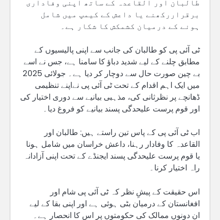
طالبان اور القاعدہ کے ساتھ اپنی وفاداری
برقراررکھنے یا داعش کے کیمپ میں شامل
ہونے کے درمیان کشمکش کا شکار ہے۔
ٹی آئی پی کو طالبان کی جانب سے اپنی پالیسیوں کے
مطابق چلنے کے لیے شدید دباؤ کا سامنا ہے، جس نے اسے
بے چین صورت حال سے دوچار کر دیا ہے۔ جولائی 2025
میں ایک اہم اقدام کے تحت ٹی آئی پی نےاپنے تنظیمی
ڈھانچے پر نظرثانی کی، مذہبی بیانیے سے دوری اختیار کی
اور قوم پرست علیحدگی پسند بیانیے کو فروغ دیا۔
اب ٹی آئی پی کے پاس تین راستے ہیں: طالبان اور
القاعدہ کا وفادار رہنا، داعش خراسان میں شامل ہونا
یا قوم پرست علیحدگی پسند ایجنڈے کے تحت اپنی آزادانہ
راہ اختیار کرنا۔
اس حقیقت کے پیشِ نظر کہ ٹی آئی پی شام اور
افغانستان کے درمیان بٹی ہوئی ہے اور اپنی بقا کے لیے
ان دونوں ممالک کی حکومتوں پر اس کا انحصار ہے۔