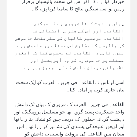
خبردار کیا ہے کہ اگر اس کی سخت پالیسیاں برقرار
رہیں تو اسے سنگین نتائج کا سامنا کرنا پڑے گا۔
یہاں یہ نوٹ کرنا ضروری ہے کہ مرکزی
القاعدہ اور اس کی جنوبی ایشیائی شاخ
القاعدہ برصغیر طالبان کی سٹریٹجک خاموشی
کی پالیسی کے مطابق اس مسئلے پر خاموش رہے
ہیں۔ تاہم، القاعدہ نے محسوس کیا کہ ایغور
مسئلے پر خاموش رہ کر وہ آپریشنل اور
نظریاتی میدان داعش کے لیے چھوڑ رہی ہے۔
اسی لیےاس نے القاعدہ فی جزیرۃ العرب کو ایک سخت
بیان جاری کرنے پر آمادہ کیا۔
القاعدہ فی جزیرہ العرب کے فروری کے بیان تک داعش
واحد عسکریت پسند گروہ تھا جو مسلسل پروپیگنڈے اور
دہشت گردانہ حملوں کے ذریعے چین کو نشانہ بنا رہا تھا
اور اویغور علیحدگی پسندی کی تشہیر کر رہا تھا۔ اس
میدان میں القاعدہ کی بروقت واپسی نے داعش کو