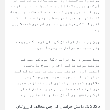
ہونے والے حملے اور اس کے ساتھ ساتھ تیز تر
آن لائن پروپیگنڈا اس بات کی طرف اشارہ کرتے
ہیں کہ تنظیم چین کے مفادات کے خلاف اپنی جنگ
کا دائرہ جنوبی اور وسطی ایشیا سے نکال کر
افریقہ تک پھیلا رہی ہے اور اس میں شدت لا رہی
ہے۔
چین پر داعش خراسان کی نئی توجہ کے پیچھے
چار بنیادی عوامل کارفرما ہیں۔
پہلا عنصر داعش خراسان کا خود کو چین کے
بڑھتے ہوئے عالمی اثر و رسوخ بالخصوص
ایشیا اور افریقہ میں نشانہ بنانے کے لیے
تیار کرنا ہے۔ جیسے جیسے چین جنگ زدہ
علاقوں، کمزور ریاستوں اور متنازعہ خطوں
میں اپنے قدم جما رہا ہے، وہ داعش کے لیے
ایک پرکشش اور آسان ہدف بنتا جا رہا ہے۔
2025 تک داعش خراسان کی چین مخالف کارروائیاں