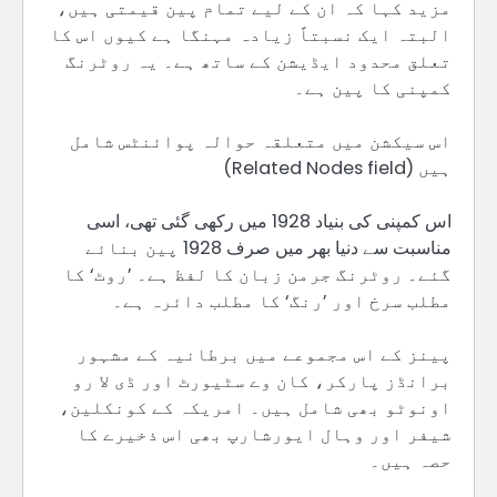
مزید کہا کہ ان کے لیے تمام پین قیمتی ہیں،
البتہ ایک نسبتاً زیادہ مہنگا ہے کیوں اس کا
تعلق محدود ایڈیشن کے ساتھ ہے۔ یہ روٹرنگ
کمپنی کا پین ہے۔
اس سیکشن میں متعلقہ حوالہ پوائنٹس شامل
ہیں (Related Nodes field)
اس کمپنی کی بنیاد 1928 میں رکھی گئی تھی، اسی
مناسبت سے دنیا بھر میں صرف 1928 پین بنائے
گئے۔ روٹرنگ جرمن زبان کا لفظ ہے۔ ’روٹ‘ کا
مطلب سرخ اور ’رنگ‘ کا مطلب دائرہ ہے۔
پینز کے اس مجموعے میں برطانیہ کے مشہور
برانڈز پارکر، کان وے سٹیورٹ اور ڈی لا رو
اونوٹو بھی شامل ہیں۔ امریکہ کے کونکلین،
شیفر اور وہال ایورشارپ بھی اس ذخیرے کا
حصہ ہیں۔