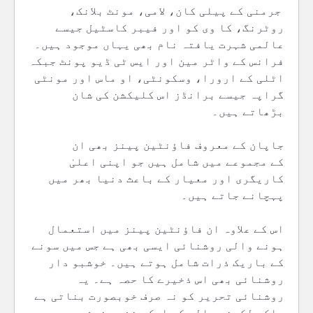
جرمنی کے پیلی کان، لامی، مونٹ بلانک،
روٹرنگ، کا وی کو اور فیبر کاسٹیل جیسے
عالمی شہرت یافتہ نام بھی یہاں موجود ہیں۔
فرانس کے واٹر مین اور ایس ٹی ڈیو پونٹ جبکہ
اٹلی کے ارورا، وسکونٹی، او ماس اور مونٹی
گراپہ جیسے برانڈز اس کلیکشن کی شان
بڑھاتے ہیں۔
جاپان کے معروف فاؤنٹین پینز بھی ان
کے مجموعے میں شامل ہیں جو اپنی اعلیٰ
کاریگری اور معیار کے باعث دنیا بھر میں
پہچانے جاتے ہیں۔
اس کے علاوہ ان فاؤنٹین پینز میں استعمال
ہونے والی روشنائی ایسی بھی ہے جس میں سونے
کے باریک ذرات شامل ہوتے ہیں۔ خوشبو دار
روشنائی بھی اس ذخیرے کا حصہ ہے۔ یہ
روشنائی تحریر کو نہ صرف خوبصورت بناتی ہے
بلکہ لکھنے والے کو ایک منفرد خوشبو بھی