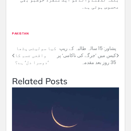
محسوس ہوتی ہے۔
PAKISTAN
پشاور: 15 سالہ طالبہ کے ریپ
کیا سولیئس پٹھا
Post
کیس میں ’جرگے کی ناکامی‘ پر
واقعی جسم کا
navigation
35 روز بعد مقدمہ
’دوسرا دل‘ ہے؟
Related Posts