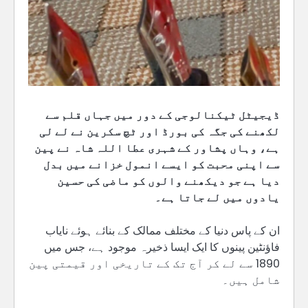
ڈیجیٹل ٹیکنالوجی کے دور میں جہاں قلم سے
لکھنے کی جگہ کی بورڈ اور ٹچ سکرین نے لے لی
ہے، وہاں پشاور کے شہری عطا اللہ شاہ نے پین
سے اپنی محبت کو ایسے انمول خزانے میں بدل
دیا ہے جو دیکھنے والوں کو ماضی کی حسین
یادوں میں لے جاتا ہے۔
ان کے پاس دنیا کے مختلف ممالک کے بنائے ہوئے نایاب
فاؤنٹین پینوں کا ایک ایسا ذخیرہ موجود ہے، جس میں
1890 سے لے کر آج تک کے تاریخی اور قیمتی پین
شامل ہیں۔