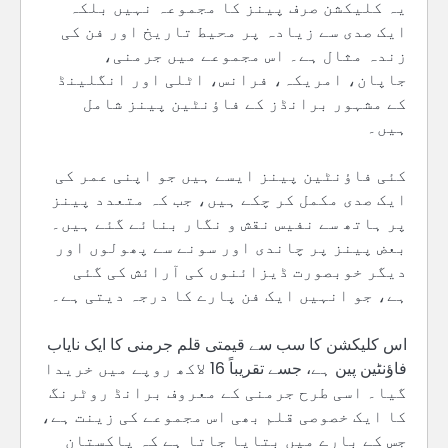
یہ کلیکشن صرف پینز کا مجموعہ نہیں بلکہ
ایک صدی سے زیادہ پر محیط تاریخ اور فن کی
زندہ مثال ہے۔ اس مجموعے میں جرمنی،
جاپان، امریکہ، فرانس، اٹلی اور انگلینڈ
کے مشہور برانڈز کے فاؤنٹین پینز شامل
ہیں۔
کئی فاؤنٹین پینز ایسے ہیں جو اپنی عمر کی
ایک صدی مکمل کر چکے ہیں، جب کہ متعدد پینز
پر ہاتھ سے نفیس نقش و نگار بنائے گئے ہیں۔
بعض پینز پر چاندی اور سونے سے پھولوں اور
دیگر خوبصورت ڈیزائنوں کی آرائش کی گئی
ہے، جو انہیں ایک فن پارے کا درجہ دیتی ہے۔
اس کلیکشن کا سب سے قیمتی قلم جرمنی کا ایک نایاب
فاؤنٹین پین ہے، جسے تقریباً 16 لاکھ روپے میں خریدا
گیا۔ اسی طرح جرمنی کے معروف برانڈ روٹرنگ
کا ایک خصوصی قلم بھی اس مجموعے کی زینت ہے،
جس کے بارے میں بتایا جاتا ہے کہ پاکستان