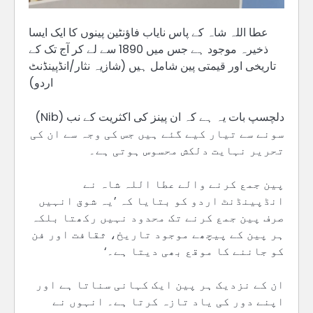
عطا اللہ شاہ کے پاس نایاب فاؤنٹین پینوں کا ایک ایسا
ذخیرہ موجود ہے جس میں 1890 سے لے کر آج تک کے
تاریخی اور قیمتی پین شامل ہیں (شازیہ نثار/انڈپینڈنٹ
اردو)
دلچسپ بات یہ ہے کہ ان پینز کی اکثریت کے نب (Nib)
سونے سے تیار کیے گئے ہیں جس کی وجہ سے ان کی
تحریر نہایت دلکش محسوس ہوتی ہے۔
پین جمع کرنے والے عطا اللہ شاہ نے
انڈپینڈنٹ اردو کو بتایا کہ ’یہ شوق انہیں
صرف پین جمع کرنے تک محدود نہیں رکھتا بلکہ
ہر پین کے پیچھے موجود تاریخ، ثقافت اور فن
کو جاننے کا موقع بھی دیتا ہے۔‘
ان کے نزدیک ہر پین ایک کہانی سناتا ہے اور
اپنے دور کی یاد تازہ کرتا ہے۔ انہوں نے