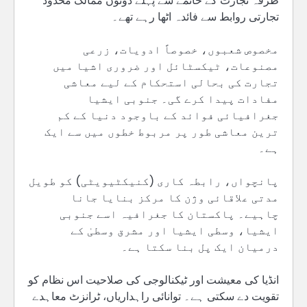
طرفہ تجارت کے خاتمے سے پہلے دونوں ممالک محدود
تجارتی روابط سے فائدہ اٹھا رہے تھے۔
مخصوص شعبوں، خصوصاً ادویات، زرعی
مصنوعات، ٹیکسٹائل اور ضروری اشیا میں
تجارت کی بحالی استحکام کے لیے معاشی
مفادات پیدا کرے گی۔ جنوبی ایشیا
جغرافیائی فوائد کے باوجود دنیا کے کم
ترین معاشی طور پر مربوط خطوں میں سے ایک
ہے۔
پانچواں، رابطہ کاری (کنیکٹیویٹی) کو طویل
مدتی علاقائی وژن کا مرکز بنایا جانا
چاہیے۔ پاکستان کا جغرافیہ اسے جنوبی
ایشیا، وسطی ایشیا اور مشرق وسطیٰ کے
درمیان ایک پل بنا سکتا ہے۔
انڈیا کی معیشت اور ٹیکنالوجی کی صلاحیت اس نظام کو
تقویت دے سکتی ہے۔ توانائی راہداریاں، ٹرانزٹ معاہدے