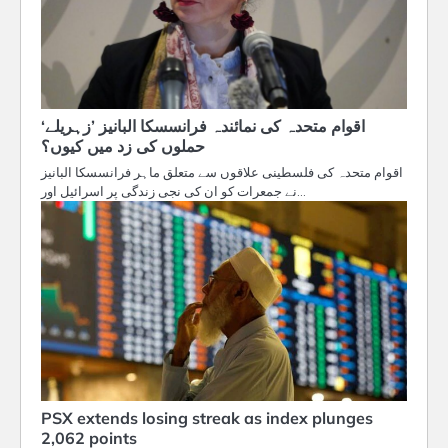
اقوام متحدہ کی نمائندہ فرانسسکا البانیز ’زہریلے‘
حملوں کی زد میں کیوں؟
اقوام متحدہ کی فلسطینی علاقوں سے متعلق ماہر فرانسسکا البانیز
نے جمعرات کو ان کی نجی زندگی پر اسرائیل اور…
PSX extends losing streak as index plunges
2,062 points