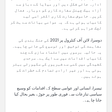
ادارہ جاتی شکل دیں اور میڈیا کے دباؤ سے
آزاد بیک چینل سفارت کاری کو دوبارہ فعال
کریں۔ خاموش سفارت کاری اکثر اسی لیے
کامیاب ہوتی ہے کہ یہ عوامی بیانات سے ہٹ کر
لچک فراہم کرتی ہے۔
دوسرا، لائن آف کنٹرول پر 2021 کی جنگ بندی کی
مفاہمت کی توثیق اور توسیع کی جانی چاہیے۔
یہ حالیہ برسوں میں اعتماد سازی کے چند
کامیاب اقدامات میں سے ایک ہے۔ سرحدی
کشیدگی میں کمی سے شہریوں کی سکیورٹی بہتر
ہوتی ہے اور غیر ارادی تصادم کے خطرات کم
ہوتے ہیں۔
تیسرا، انسانی اور عوامی سطح کے اقدامات کو وسیع
سیاسی تنازعات سے فوری طور پر جوڑے بغیر بحال کیا
جانا چاہیے۔