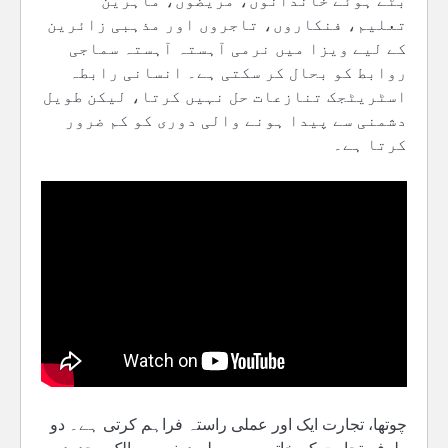
بٹے ہوئے خاندانوں، مریضوں، ماہرین
تعلیم، فنکاروں، تاجروں اور مذہبی زائرین
کے لیے ویزا میں نرمی آہستہ آہستہ سماجی
روابط کو بحال کر سکتی ہے۔ انسانی رابطہ
اسٹریٹجک تنازعات حل نہیں کرتا، لیکن طویل
دشمنی سے پیدا ہونے والی دوری کو کم ضرور
کرتا ہے۔
چوتھا، تجارت ایک اور عملی راستہ فراہم کرتی ہے۔ دو