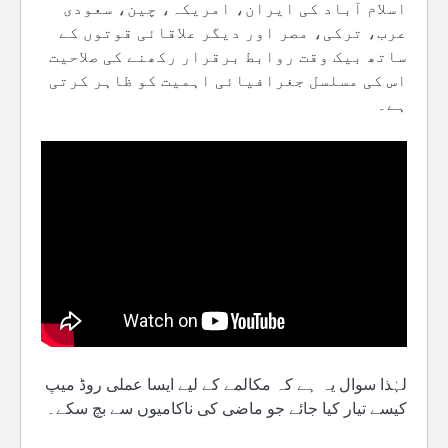
اسلام آباد کی ایران، امریکہ، چین، سعودی
عرب، ترکی، مصر اور دیگر علاقائی قوتوں کے
ساتھ بیک وقت روابط برقرار رکھنے کی صلاحیت
اس کی مسلسل جغرافیائی اہمیت کو ظاہر کرتی
ہے۔
لہٰذا سوال یہ ہے کہ مکالمے کے لیے ایسا عملی روڈ میپ
کیسے تیار کیا جائے جو ماضی کی ناکامیوں سے بچ سکے۔