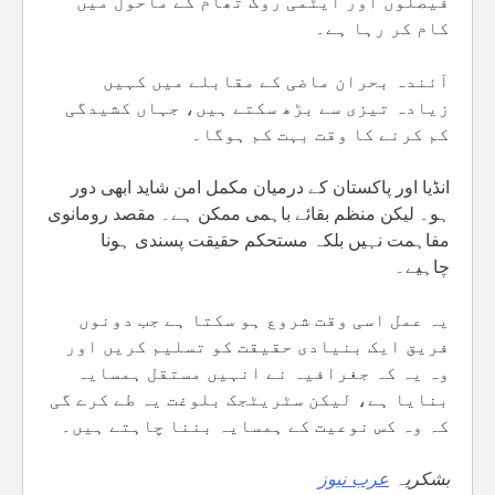
فیصلوں اور ایٹمی روک تھام کے ماحول میں
کام کر رہا ہے۔
آئندہ بحران ماضی کے مقابلے میں کہیں
زیادہ تیزی سے بڑھ سکتے ہیں، جہاں کشیدگی
کم کرنے کا وقت بہت کم ہوگا۔
انڈیا اور پاکستان کے درمیان مکمل امن شاید ابھی دور
ہو۔ لیکن منظم بقائے باہمی ممکن ہے۔ مقصد رومانوی
مفاہمت نہیں بلکہ مستحکم حقیقت پسندی ہونا
چاہیے۔
یہ عمل اسی وقت شروع ہو سکتا ہے جب دونوں
فریق ایک بنیادی حقیقت کو تسلیم کریں اور
وہ یہ کہ جغرافیہ نے انہیں مستقل ہمسایہ
بنایا ہے، لیکن سٹریٹجک بلوغت یہ طے کرے گی
کہ وہ کس نوعیت کے ہمسایہ بننا چاہتے ہیں۔
بشکریہ
عرب نیوز