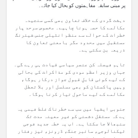
پر مبنی سابقہ مفاہمتوں کو بحال کیا جائے۔
دہشت گردی کے خلاف تعاون بھی کسی سنجیدہ
مکالمے کا حصہ ہونا چاہیے۔ مخصوص سرحد پار
خطرات کے حوالے سے منظم انٹیلی جنس شیئرنگ
مستقبل میں محدود مگر بامعنی تعاون کا
ذریعہ بن سکتی ہے۔
تاہم فیصلہ کن عنصر سیاسی قیادت ہی رہے گی۔
جہاں وزیر اعظم مودی کو مذاکرات کی بحالی
کے لیے کوئی قابلِ قبول جواز درکار ہوگا،
وہیں پاکستان کو بھی مسلسل اور بلا تعطل
مکالمے کے لیے ماحول تیار کرنا ہوگا۔
جنوبی ایشیا میں سب سے خطرناک غلط فہمی یہ
ہے کہ مستقل دشمنی کو غیر معینہ مدت تک
سنبھالا جا سکتا ہے۔ اب یہ خطہ جدید فوجی
ٹیکنالوجی، سائبر جنگ، ڈرونز، تیز رفتار