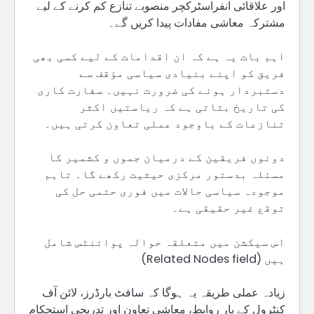
اور علاقائی انفراسٹرکچر منصوبے تنازع کم کرنے کے لیے
مشترکہ معاشی مفادات پیدا کریں گے۔
اہم بات یہ ہے کہ ان اقدامات کے لیے کسی بھی
فریق کو اپنے بنیادی سیاسی مؤقف سے
دستبردار ہونے کی ضرورت نہیں۔ سفارت کاری
کی تاریخ بتاتی ہے کہ ریاستیں اکثر
تنازعات کے باوجود عملی تعاون کرتی ہیں۔
دونوں فریقین کے درمیان جموں و کشمیر کا
مسئلہ بدستور مرکزی حیثیت رکھے گا۔ تاہم
موجودہ سیاسی حالات میں فوری حتمی حل کی
توقع غیر حقیقی ہے۔
اس سیکشن میں متعلقہ حوالہ پوائنٹس شامل
ہیں (Related Nodes field)
زیادہ عملی طریقہ یہ ہوگا کہ سافٹ بارڈرز، لائن آف
کنٹرول کے پار روابط، معاشی تعاون اور تدریجی استحکام