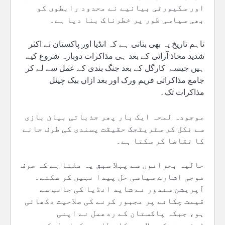
اور سکیورٹی بیانیے نے محدود رابطوں کو
بھی سیاسی طور پر خطرناک بنا دیا ہے۔
تاہم تاریخ یہ بھی بتاتی ہے کہ انڈیا اور پاکستان نے اکثر
شدید محاذ آرائی کے بعد ہی مذاکرات دوبارہ شروع کیے
ہیں جیسے کارگل کے بعد جنگ بندی کے عمل سے لے کر
جامع مذاکراتی فریم ورک اور بعد ازاں بیک چینل
مذاکرات تک۔
موجودہ لمحہ ایک بار پھر جذباتی بیان بازی
سے نکل کر سٹریٹجک حقیقت پسندی کی طرف جانے
کا تقاضا کر سکتا ہے۔
حالیہ بحرانوں سے پہلا سبق یہ ملتا ہے کہ صرف
فوجی اشارے سیاسی حل پیدا نہیں کر سکتے۔
آپریشن سندور نے شاید انڈیا کی جانب سے
قیمت چکانے پر مجبور کرنے کی صلاحیت دکھائی
ہو، جبکہ پاکستان کے ردعمل نے اپنی