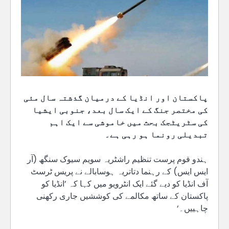
پاکستان اور انڈیا کے درمیان گذشتہ سال مئی
کی مختصر جنگ کے ایک سال بعد، جنوبی ایشیا
کی سٹریٹجک بحث میں خاموشی سے ایک اہم
تبدیلی رونما ہو رہی ہے۔
ہندو قوم پرست تنظیم راشٹریہ سویم سیوک سنگھ (آر
ایس ایس) کے رہنما دتاتریہ ہوسابالے نے پریس ٹرسٹ
آف انڈیا کو دیے گئے ایک انٹرویو میں کہا کہ ’انڈیا کو
پاکستان کے ساتھ مکالمے کی کوششیں جاری رکھنی
چاہییں۔‘