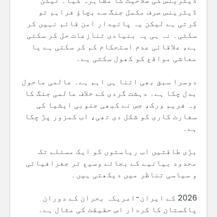
ڈیٹرینس کی صلاحیت کا مظاہرہ کیا۔ لیکن
ڈیٹرینس صرف مکمل جنگ سے بچاؤ فراہم تو
کرتی ہے لیکن یہ پائیدار امن قائم نہیں کر
سکتی۔ نہ ہی یہ بنیادی تنازعات حل کر سکتی
ہے، علاقائی عدم استحکام کم کر سکتی ہے یا
معاشی مواقع کو کھول سکتی ہے۔
دوسرا سبق بھی اتنا ہی اہم ہے۔ عالمی ماحول
بدل چکا ہے۔ دہشت گردی کے خلاف عالمی جنگ کا
وہ فریم ورک، جس نے کبھی جنوبی ایشیا کی
سفارت کاری کو شکل دی تھی، اب کمزور پڑ چکا
ہے۔
بڑی طاقتیں اب ریاستوں کو ایک مسئلے تک
محدود بیانیے کے بجائے وسیع تر جغرافیائی
و سیاسی تناظر میں دیکھتی ہیں۔
2026 کے ایران-امریکہ بحران کے دوران
پاکستان کا کردار اس حقیقت کی مثال ہے۔