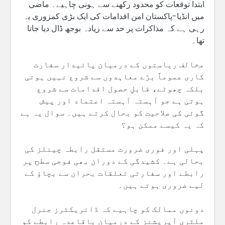
ابتدا توقعات کو محدود رکھنے سے ہونی چاہیے۔ ماضی
میں انڈیا-پاکستان امن اقدامات کی ایک بڑی کمزوری یہ
رہی ہے کہ مذاکرات پر حد سے زیادہ بوجھ ڈال دیا جاتا
تھا۔
مخالف ریاستوں کے درمیان پائیدار سفارت
کاری عموماً بڑے معاہدوں سے شروع نہیں ہوتی
بلکہ چھوٹے، قابلِ حصول اقدامات سے شروع
ہوتی ہے جو آہستہ آہستہ اعتماد اور پیش
گوئی کی صلاحیت کو بحال کرتے ہیں۔ سوال یہ ہے
کہ یہ کیسے ممکن ہو؟
پہلی اور فوری ضرورت مستقل رابطہ چینلز کی
بحالی ہے۔ کشیدگی کے دوران بھی فوجی سطح پر
رابطے اور سفارتی تعلقات بحران سے بچاؤ کے
لیے ضروری ہوتے ہیں۔
دونوں ممالک کو چاہیے کہ ڈائریکٹرز جنرل
ملٹری آپریشنز کے درمیان باقاعدہ رابطے کو