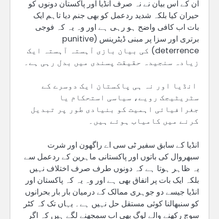
ان کے اس بیان نے نہ صرف انڈیا اور پاکستان دونوں کو
حیران کیا بلکہ شدید ردعمل کو بھی جنم دیا تاہم ایک
بات اب کافی واضح ہو رہی ہے اور وہ یہ کہ فوجی
برتری اور سزا پر مبنی ڈیٹرینس (punitive
deterrence) کی بیان بازی آہستہ آہستہ ایک
زیادہ سنجیدہ حقیقت پسندی میں بدل رہی ہے۔
انڈیا اور نہ ہی پاکستان ایک دوسرے کے
سٹریٹیجک رویے، سیاسی استحکام یا
جغرافیائی اہمیت کو بنیادی طور پر تبدیل
کرنے میں کامیاب ہوئے ہیں۔
انڈیا کے سابق سفیر ٹی سی اے راگھون اور شرت
سبھروال کی باتوں اور پاکستانی ماہرین کے ردعمل سے
یہ ظاہر ہوتا ہے کہ دونوں طرف صرف اختلاف نہیں
بلکہ ایک بات پر اتفاق بھی ہے اور وہ یہ کہ پاکستان اور
انڈیا جیسے دو جوہری ممالک کے درمیان بار بار بحرانوں
کو سنبھالنا کوئی مستقل حل نہیں ہے۔ یہاں تک کہ کٹر
سوچ رکھنے والے لوگ بھی اب سمجھنے لگے ہیں کہ اگر