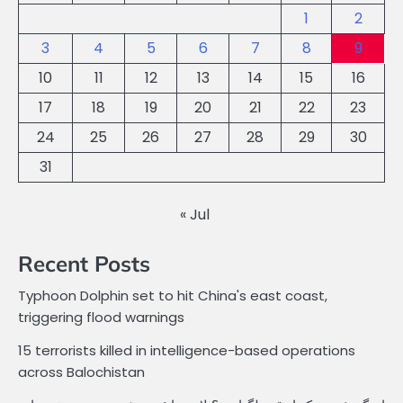
1
2
3
4
5
6
7
8
9
10
11
12
13
14
15
16
17
18
19
20
21
22
23
24
25
26
27
28
29
30
31
« Jul
Recent Posts
Typhoon Dolphin set to hit China's east coast,
triggering flood warnings
15 terrorists killed in intelligence-based operations
across Balochistan