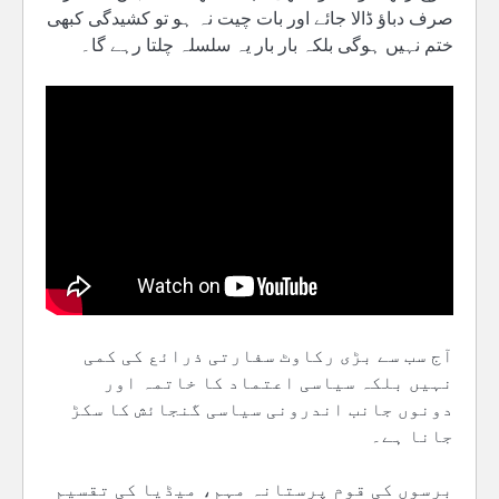
صرف دباؤ ڈالا جائے اور بات چیت نہ ہو تو کشیدگی کبھی
ختم نہیں ہوگی بلکہ بار بار یہ سلسلہ چلتا رہے گا۔
آج سب سے بڑی رکاوٹ سفارتی ذرائع کی کمی
نہیں بلکہ سیاسی اعتماد کا خاتمہ اور
دونوں جانب اندرونی سیاسی گنجائش کا سکڑ
جانا ہے۔
برسوں کی قوم پرستانہ مہم، میڈیا کی تقسیم