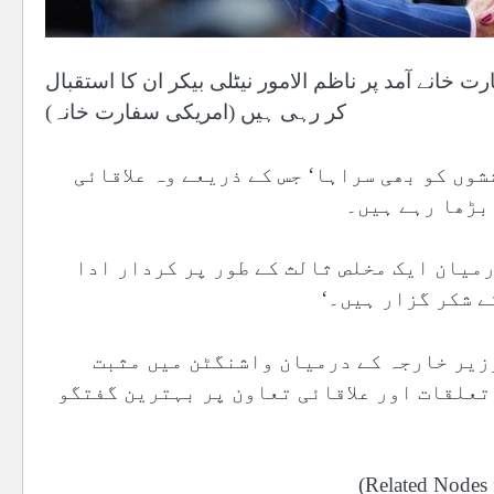
چار جون 2026 کو امریکی سفارت خانے آمد پر ناظم الامور نیٹلی بیکر ان کا استقبال
کر رہی ہیں (امریکی سفارت خانہ)
وں کو بھی سراہا‘ جس کے ذریعے وہ علاقائی
بڑھا رہے ہیں۔
رمیان ایک مخلص ثالث کے طور پر کردار ادا
ے شکر گزار ہیں۔‘
زیر خارجہ کے درمیان واشنگٹن میں مثبت
 تعلقات اور علاقائی تعاون پر بہترین گفتگو