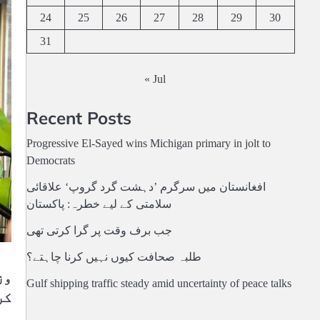
24
25
26
27
28
29
30
31
« Jul
Recent Posts
Progressive El-Sayed wins Michigan primary in jolt to
Democrats
افغانستان میں سرگرم ’دہشت گرد گروپ‘ علاقائی
سلامتی کے لیے خطرہ: پاکستان
جب برف وقت پر گرا کرتی تھی
طلبہ صحافت کیوں نہیں کرنا چاہتے؟
وز
Gulf shipping traffic steady amid uncertainty of peace talks
کر