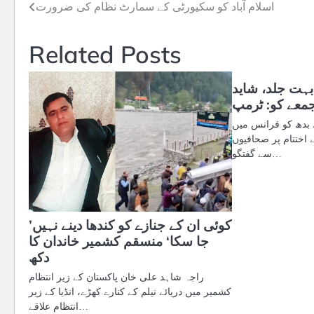
Post
اسلام آباد کو سکیورٹی کے سمارٹ نظام کی ضرورت
navigation
Related Posts
بہت جلد، شاید
معے کو: ٹرمپ
 بدھ کو فرانس میں
اختتام پر صحافیوں
سے گفتگو…
’کوئی ان کے جنازے کو کندھا دینے نہیں
جا سکا‘ منسقم کشمیر خاندان کا
دکھ
راجہ شاہد علی خان پاکستان کے زیر انتظام
کشمیر میں دریائے نیلم کے کنارے کھڑے، انڈیا کے زیر
انتظام علاقے…