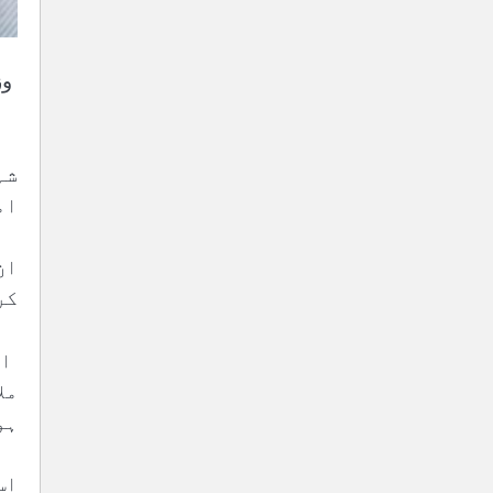
شہ
ام
ان
کر
ان
مل
ہو
اس 