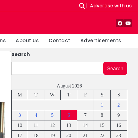
Advertise with us
Faceboo
Yout
ons
About Us
Contact
Advertisements
Search
Search
August 2026
M
T
W
T
F
S
S
1
2
3
4
5
6
7
8
9
10
11
12
13
14
15
16
17
18
19
20
21
22
23