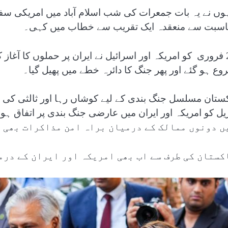
اسبت سے منعقدہ ایک تقریب سے خطاب میں کہی۔
28 فروری کو امریکہ اور اسرائیل نے ایران پر حملوں کا آغ
وع ہو گئے اور پھر جنگ کا دائرہ خطے میں پھیل گیا۔
ں دونوں ممالک کے درمیان براہ امن مذاکرات بھی ہ
کستان کی طرف سے اب بھی امریکہ اور ایران کے درم