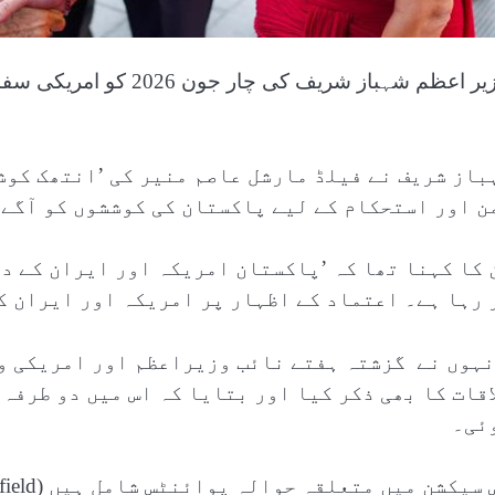
وزیر اعظم شہباز شریف کی 
باز شریف نے فیلڈ مارشل عاصم منیر کی ’انتھک کوشش
ن اور استحکام کے لیے پاکستان کی کوششوں کو آگے 
 کا کہنا تھا کہ ’پاکستان امریکہ اور ایران کے د
 رہا ہے۔ اعتماد کے اظہار پر امریکہ اور ایران ک
ہوں نے گزشتہ ہفتے نائب وزیراعظم اور امریکی و
اقات کا بھی ذکر کیا اور بتایا کہ اس میں دو طرفہ
ئی۔
سیکشن میں متعلقہ حوالہ پوائنٹس شامل ہیں (Related Nodes field)