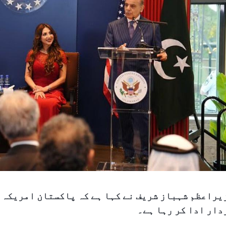
یراعظم شہباز شریف نے کہا ہے کہ پاکستان امریکہ 
دار ادا کر رہا ہے۔