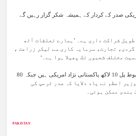
مریکی صدر کے کردار کے ہمیشہ شکر گزار رہیں گے
طویل شراکت داری ہے۔ ’ہمارے تعلقات آٹھ
گردی، تجارت، سرمایہ کاری سے لیکر زراعت ،
یت مختلف شعبوں تک پھیلا ہوا ہے۔‘
انہوں نے کہا کہ پاکستان اور امریکہ کے درمیان سب سے مضبوط پل 10 لاکھ پاکستانی نژاد امریکی ہیں جبکہ 80
یر اعظم نے یاد دلایا کہ صدر ٹرمپ کی
 بندی ممکن ہوئی۔
PAKISTAN