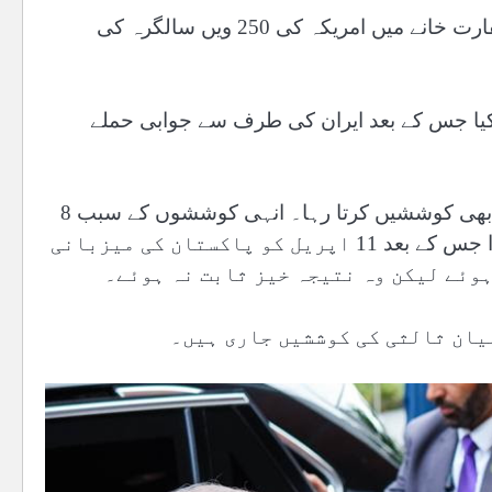
انہوں نے یہ بات جمعرات کی شب اسلام آباد میں امریکی سفارت خانے میں امریکہ کی 250 ویں سالگرہ کی
از کیا جس کے بعد ایران کی طرف سے جوابی حملے
پاکستان مسلسل جنگ بندی کے لیے کوشاں رہا اور ثالثی کی بھی کوششیں کرتا رہا۔ انہی کوششوں کے سبب 8
اپریل کو امریکہ اور ایران میں عارضی جنگ بندی پر اتفاق ہوا جس کے بعد 11 اپریل کو پاکستان کی میزبانی
وئے لیکن وہ نتیجہ خیز ثابت نہ ہوئے۔
یان ثالثی کی کوششیں جاری ہیں۔