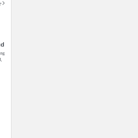
چ
ad
ing
d,