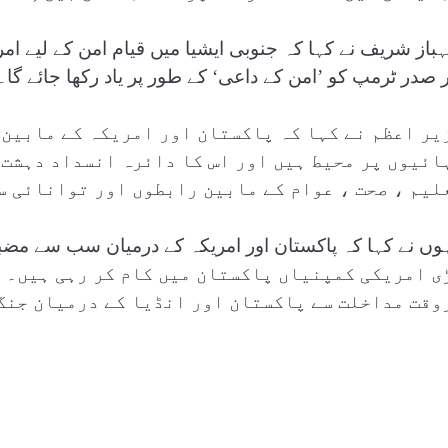
باز شریف نے کہا کہ جنوبی ایشیا میں قیام امن کے لیے ا
ر صدر ٹرمپ کو ’امن کے داعی‘ کے طور پر یاد رکھا جائے گا۔
یر اعظم نے کہا کہ پاکستان اور امریکہ کے مابین 
ائیوں پر محیط ہیں اور اس کا دائرہ انسداد دہشت 
لیم ، صحت ، عوام کے مابین رابطوں اور توانائی سم
ی امریکی کمپنیاں پاکستان میں کام کر رہی ہیں۔ وز
وقت مداخلت سے پاکستان اور انڈیا کے درمیان جنگ