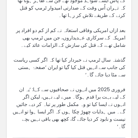
کے پاس ایسے شواہد موجود تھے جن سے ظاہر ہوتا تھا
کہ تہران اُس وقت کے صدارتی امیدوار ٹرمپ کو قتل
کرنے کے طریقے تلاش کر رہا تھا۔
بعد ازاں امریکی وفاقی استغاثہ نے کم از کم دو افراد پر
امریکہ کے سرکاری عہدیداروں، جن میں ٹرمپ بھی
شامل تھے، کے قتل کی سازش کے الزامات عائد کیے۔
گذشتہ سال ٹرمپ نے خبردار کیا تھا کہ اگر کسی ریاست
کی جانب سے انہیں قتل کیا گیا تو ایران ’صفحۂ ہستی
سے مٹا دیا جائے گا۔‘
فروری 2025 میں انہوں نے صحافیوں سے کہا: ’یہ ان
کے لیے بہت برا قدم ہوگا۔ میرے لیے نہیں، لیکن اگر
انہوں نے ایسا کیا تو وہ مکمل طور پر تباہ کر دیے جائیں
گے۔ میں ہدایات چھوڑ چکا ہوں کہ اگر ایسا ہوا تو انہیں
نیست و نابود کر دیا جائے گا، کچھ بھی باقی نہیں بچے
گا۔‘