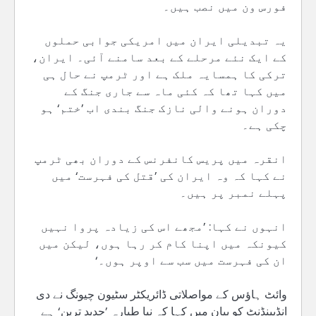
فورس ون میں نصب ہیں۔
یہ تبدیلی ایران میں امریکی جوابی حملوں
کے ایک نئے مرحلے کے بعد سامنے آئی۔ ایران،
ترکی کا ہمسایہ ملک ہے اور ٹرمپ نے حال ہی
میں کہا تھا کہ کئی ماہ سے جاری جنگ کے
دوران ہونے والی نازک جنگ بندی اب ’ختم‘ ہو
چکی ہے۔
انقرہ میں پریس کانفرنس کے دوران بھی ٹرمپ
نے کہا کہ وہ ایران کی ’قتل کی فہرست‘ میں
پہلے نمبر پر ہیں۔
انہوں نے کہا: ’مجھے اس کی زیادہ پروا نہیں
کیونکہ میں اپنا کام کر رہا ہوں، لیکن میں
ان کی فہرست میں سب سے اوپر ہوں۔‘
وائٹ ہاؤس کے مواصلاتی ڈائریکٹر سٹیون چیونگ نے دی
انڈپینڈنٹ کو بیان میں کہا کہ نیا طیارہ ’جدید ترین‘ ہے