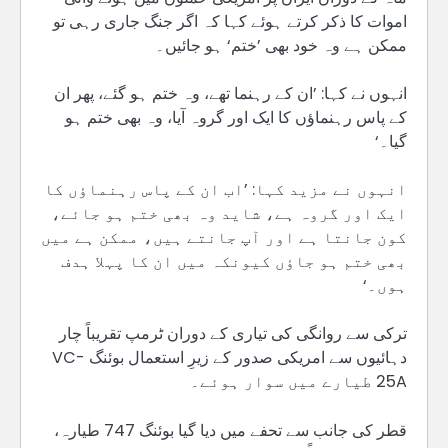
اموات کا ذکر کرتے ہوئے کہا کہ اگر جنگ جاری رہی تو
ممکن ہے وہ خود بھی ’ختم‘ ہو جائیں۔
انہوں نے کہا: ’ان کے رہنما تھے، وہ ختم ہو گئے، پھر ان
کے پاس رہنماؤں کا ایک اور گروہ آیا، وہ بھی ختم ہو
گیا۔‘
انہوں نے مزید کہا: ’اب ان کے پاس رہنماؤں کا
ایک اور گروہ ہے، شاید وہ بھی ختم ہو جائے،
کون جانتا ہے اور آپ جانتے ہیں، ممکن ہے میں
بھی ختم ہو جاؤں کیونکہ میں ان کا پہلا ہدف
ہوں۔‘
ترکی سے روانگی کی تیاری کے دوران ٹرمپ تقریباً چار
دہائیوں سے امریکی صدور کے زیرِ استعمال بوئنگ VC-
25A طیارے میں سوار ہوئے۔
قطر کی جانب سے تحفے میں دیا گیا بوئنگ 747 طیارہ،