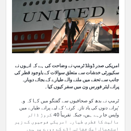
امریکی صدر ڈونلڈ ٹرمپ نے وضاحت کی ہے کہ انہوں نے
سکیورٹی خدشات سے متعلق سوالات کے باوجود قطر کی
جانب سے تحفے میں ملنے والے طیارے کے بجائے دوبارہ
پرانے ایئر فورس ون میں سفر کیوں کیا۔
ٹرمپ نے بدھ کو صحافیوں سے گفتگو میں کہا کہ وہ
’پرانے دنوں کی یاد تازہ کرنے‘ کے لیے پرانے طیارے میں
واپس جا رہے ہیں، جبکہ تقریباً 40 کروڑ ڈالر
مالیت کا قطری طیارہ امریکی فوجیوں کے زیر
استعمال ایک فضائی اڈے کے دورے پر ہے۔