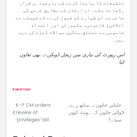
تحقیقات کا سامنا کرنے کے باوجود برقرار
رکھا جا سکے۔ ان ارکان کے مطابق ٹرمپ کی
جانب سے اس طیارے کو قبول کرنے کے فیصلے نے
اخلاقی، قانونی، سکیورٹی اور انسدادِ
جاسوسی سے متعلق سنگین سوالات کھڑے کر دیے
ہیں۔
اس رپورٹ کی تیاری میں ریچل ڈوبکن نے بھی تعاون
کیا۔
PAKISTAN
جاپانی خاتون نے ساتھ رہنے
K-P CM orders
Post
والی خاتون کے ہونٹ کیوں
review of
navigation
سیئے؟
‘privileges’ bill