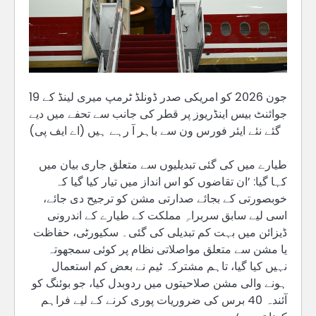
19 جون 2026 کو امریکی صدر ڈونلڈ ٹرمپ میری لینڈ کے
جوائنٹ بیس اینڈریوز پر قطر کی جانب سے تحفے میں دیے
گئے نئے ایئر فورس ون سے باہر آ رہے ہیں (اے ایف پی)
طیارے میں کی گئی تبدیلیوں سے متعلق جاری بیان میں
کہا گیا: ’ان تقاضوں کو اس انداز میں تیار کیا گیا کہ
خوبصورتی کے بجائے صدارتی مشن کو ترجیح دی جائے،
اسی لیے سابق سربراہِ مملکت کے طیارے کے اندرونی
ڈیزائن میں بہت کم تبدیلی کی گئی۔ سکیورٹی، حفاظت
یا مشن سے متعلق مواصلاتی نظام پر کوئی سمجھوتہ
نہیں کیا گیا، تاہم مشترکہ ٹیم نے بعض کم استعمال
ہونے والی مشن صلاحیتوں میں ردوبدل کیا، جو بوئنگ کو
آئندہ 40 برس کی ضروریات پوری کرنے کے لیے فراہم