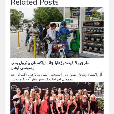
Related Posts
مارجن 8 فیصد بڑھایا جائے: پاکستان پیٹرول پمپ
ایسوسی ایشن
آل پاکستان پیٹرول پمپ اونرز ایسوسی ایشن نے بڑھتی لاگت اور غیر
معمولی اخراجات کے پیش نظر آج حکومت سے…