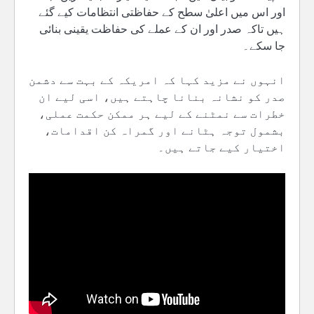
اور اس میں اعلیٰ سطح کے حفاظتی انتظامات کیے گئے
ہیں تاکہ صدر اور ان کے عملے کی حفاظت یقینی بنائی
جا سکے۔
انہوں نے مزید کہا کہ امریکہ کے بہت سے دشمن
صدر کو نشانہ بنانا چاہتے ہیں، اسی لیے ان
خطرات سے نمٹنے کے لیے ہر ممکن حکمت عملی،
بشمول توجہ ہٹانے اور گمراہ کن اقدامات،
اختیار کیے جاتے ہیں۔