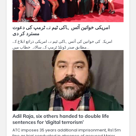
امریکی خواتین آئس ہاکی ٹیم نے ٹرمپ کی دعوت
مسترد کر دی
امریکہ کی خواتین کی آئس ہاکی ٹیم نے امریکی ذرائع ابلاغ کے
مطابق صدر ڈونلڈ ٹرمپ کے سالانہ خطاب میں…
Adil Raja, six others handed to double life
sentences for ‘digital terrorism’
ATC imposes 35 years additional imprisonment, Rs1.5m
fine as trial conducted in absence of accused Major