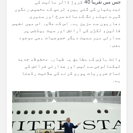
جس میں تقریباً 40 کروڑ ڈالر مالیت کی
تبدیلیاں کی گئی ہیں، ٹرمپ کے مخصوص رنگوں
گہرے نیلے رنگ کے ساتھ سرخ اور سنہری
دھاریوں سے مزین ہے۔ اس کے علاوہ اس میں نفیس
قالین، لکڑی کی آرائش اور سیٹ بیلٹس پر
صدارتی مہر سمیت دیگر خصوصیات بھی موجود
ہیں۔
وائٹ ہاؤس کے مطابق یہ طیارہ محفوظ، جدید
ٹیکنالوجی سے لیس اور صدارتی فرائض کی
تمام ضروریات پوری کرنے کی صلاحیت رکھتا
ہے۔