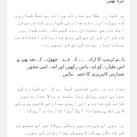
کرنا تھیں۔‘
یہ طیارہ بظاہر صدر کے پرانے بوئنگ طیاروں
کے بیڑے اور نئے صدارتی طیاروں کے درمیان
ایک عارضی متبادل ہے، کیونکہ نئے طیاروں
کے کم از کم ٹرمپ کی مدتِ صدارت کے اختتام سے
پہلے تیار ہونے کی توقع نہیں ہے۔
تاہم ٹرمپ کا ارادہ ہے کہ عہدہ چھوڑنے کے بعد بھی وہ
اس طیارے کو اپنے پاس رکھیں اور اسے اپنی مجوزہ
صدارتی لائبریری کا حصہ بنائیں۔
صدر نے یہ بھی تسلیم کیا ہے کہ اس طیارے کو
میامی میں ہوٹل نما بلند و بالا عمارت میں
قائم کی جانے والی اپنی صدارتی لائبریری کی
لابی تک پہنچانا ایک ’بڑا کارنامہ‘ ہوگا۔
یہ بھی اس صورت میں ممکن ہوگا جب اس منصوبے
کو کانگریس کے ڈیموکریٹ ارکان کی مجوزہ