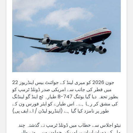
22 جون 2026 کو میری لینڈ کے جوائنٹ بیس اینڈریوز
میں قطر کی جانب سے امریکی صدر ڈونلڈ ٹرمپ کو
بطور تحفہ دیا گیا بوئنگ 747-8 طیارہ ٹچ اینڈ گو لینڈنگ
کی مشق کر رہا ہے۔ اس طیارے کو ایئر فورس ون کے
طور پر نامزد کیا گیا ہے (اینڈریو لیڈن / اے ایف پی)
نیٹو اجلاس سے خطاب میں ڈونلڈ ٹرمپ نے گذشتہ چند
ماہ کے دوران ایران پر امریکی حملوں میں ہونے والی