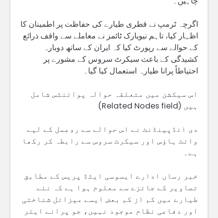
چاہیں۔‘
اگرچہ ٹرمپ نے قطری طیارے کی حفاظت پر اطمینان کا
اظہار کیا، تاہم نیویارک ٹائمز نے معاملے سے واقف ذرائع
کے حوالے سے رپورٹ کیا کہ ایران کے ساتھ دوبارہ
کشیدگی کے باعث سیکرٹ سروس کے مشورے پر
احتیاطاً پرانا طیارہ استعمال کیا گیا۔
اس سیکشن میں متعلقہ حوالہ پوائنٹس شامل
ہیں (Related Nodes field)
دی انڈپینڈنٹ نے اس حوالے سے ردِعمل کے لیے
وائٹ ہاؤس اور سیکرٹ سروس سے رابطہ کر رکھا
ہے۔
خبر رساں ادارے ایسوسی ایٹڈ پریس کے مطابق
تصاویر کے جائزے سے معلوم ہوا ہے کہ نئے
طیارے میں کم از کم بعض ایسے میزائل شناختی
اور دفاعی نظام موجود نہیں، جو پرانے ایئر