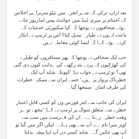
بعد ازاں، ترکی کے شہر انقرہ میں نیٹو سربراہی اجلاس
کے اختتام پر میری لینڈ میں جوائنٹ بیس اینڈریوز جاتے
ہوئے صحافیوں نے پوچھا کہ کیا سکیورٹی خدشات کے
باعث انہوں نے طیارہ تبدیل کیا؟ اس پر ٹرمپ نے انکار
کرتے ہوئے کہا کہ ایسا کوئی معاملہ نہیں۔
جب ایک صحافی نے پوچھا کہ پھر مسافروں کو طیارے
کی کھڑکیوں کے پردے بند رکھنے کی ہدایت کیوں دی گئی
تھی؟ تو ٹرمپ نے جواب دیا: ’کیونکہ شاید آپ ایک
خطرناک پرواز پر ہیں،‘ جسے ایران سے ممکنہ خطرات
کی طرف اشارہ سمجھا گیا۔
ایران کی جانب سے ایئر فورس ون کو کسی قابلِ اعتبار
خطرے سے متعلق سوال پر ٹرمپ نے کہا: ’مجھے تو ہر
وقت خطرہ رہتا ہے۔ ان کی فہرست میں سب سے
اوپر میرا نام ہے، آپ سے بھی پہلے۔ لیکن اگر میں گیا تو
آپ بھی جائیں گے۔ شاید کسی دن آپ اپنا پیشہ بدلنا