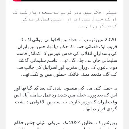
نیٹو اجلاس میں بھی ٹرمپ نے متعدد بار کہا کہ
ان کے خیال میں ایران انہیں قتل کرنے کی
کوشش کر رہا ہے۔
2020 میں ٹرمپ نے بغداد بین الاقوامی ہوائی اڈے کے
قریب ایک فضائی حملے کا حکم دیا تھا، جس میں ایران
کی پاسدارانِ انقلاب کی قدس فورس کے کمانڈر قاسم
سلیمانی جان سے چلے گئے تھے۔ قاسم سلیمانی گذشتہ
دو دہائیوں کے دوران مغرب اور اسرائیل کی جانب سے
کیے گئے متعدد مبینہ قاتلانہ حملوں میں بچ نکلے تھے۔
یہ حملہ کئی ماہ کی منصوبہ بندی کے بعد کیا گیا تھا اور
اس کے بعد پورے خطے میں شدید ردعمل سامنے آیا۔ اس
وقت ایران کے وزیر خارجہ نے اسے بین الاقوامی دہشت
گردی قرار دیا تھا۔
رپورٹس کے مطابق 2024 تک امریکی انٹیلی جنس حکام