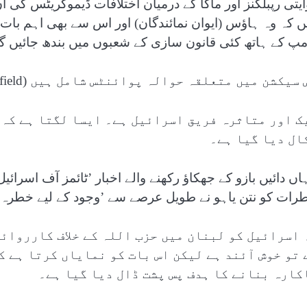
ایتی رپبلکنز اور ماگا کے درمیان اختلافات ڈیموکریٹس کی ان
ں کہ وہ ہاؤس (ایوان نمائندگان) اور اس سے بھی اہم بات
مپ کے ہاتھ کئی قانون سازی کے شعبوں میں بندھ جائیں گ
سیکشن میں متعلقہ حوالہ پوائنٹس شامل ہیں (Related Nodes field)
ک اور متاثرہ فریق اسرائیل ہے۔ ایسا لگتا ہے کہ 
ال دیا گیا ہے۔
اں دائیں بازو کے جھکاؤ رکھنے والے اخبار ’ٹائمز آف اسرائ
رات کو نتن یاہو نے طویل عرصے سے ’وجود کے لیے خطرہ‘ قر
 اسرائیل کو لبنان میں حزب اللہ کے خلاف کارروائ
 تو خوش آئند ہے لیکن اس بات کو نمایاں کرتا ہے 
کارہ بنانے کا ہدف پس پشت ڈال دیا گیا ہے۔