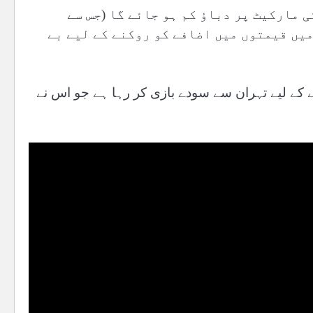
ی مارکیٹ پر دباؤ کم ہو جائے گا (جس سے
یں قیمتوں میں اضافے کو روکنے کے لیے بے
 کے لیے تہران سے سودے بازی کر رہا ہے جو اس نے