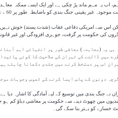
ہم، اب یہ مہم ماند پڑ چکی ہے اور ایک ایسے ممکنہ معا
موجودہ غیر یقینی جنگ بندی کو باضابطہ طور پر 60 دنوں کے لیے بڑھایا جا سکتا ہے۔
کن اس سے امریکی دفاعی عقاب (شدت پسند) خوش نہیں، جو 
ڈروں کی حکومت پر گرفت، جوہری افزودگی اور غیر قانونی م
 ہی یہ (معاہدہ) معاشی طور پر انتہائی اہم آبنائ
رے میں ڈالنے کی تہران کی صلاحیت کا کوئی پائیدار
ران اس پر دستخط کرنے میں جلدی دکھانا چاہتے ہی
رچہ دونوں کے پاس ایسا کرنے کی ٹھوس وجوہات موج
ران نے جنگ بندی میں توسیع کے لیے آمادگی کا اشارہ دیا ہے
بندیوں میں چھوٹ دینے سے حکومت پر معاشی دباؤ کم ہو جا
ٹ خسارے کو بہتر بنا سکے گی۔