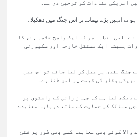
ں امریکی مفادات کو ترجیح دی ہے۔
و نے انہیں بڑے پیمانے پر اس جنگ میں دھکیلا۔
ے عالمی نقطہ نظر کا ایک واضح خلاصہ ہے، کا
رات ہمیشہ ایک مستقل خارجہ اور سکیورٹی
ے جنگ بندی پر عمل کر لیا جائے تو اس میں
مریکی وقار کی قیمت پر امن لاتا ہے۔
ے دیکھ لیا ہے کہ جہاز رانی کے راستوں پر
جی ممالک کی حمایت کے ساتھ دوبارہ معاہدے
 والا کوئی بھی معاہدہ کسی بھی طور پر فتح