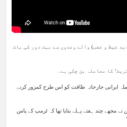
دید غیظ و غضب) والے وعدوں سے بہت دور کی بات
ریٹ‘ کا معاملہ بن چکی ہے۔
ملہ ایرانی جارحانہ طاقت کو اس طرح کمزور کرنے
ے مجھے چند ہفتے پہلے بتایا تھا کہ ٹرمپ کے پاس