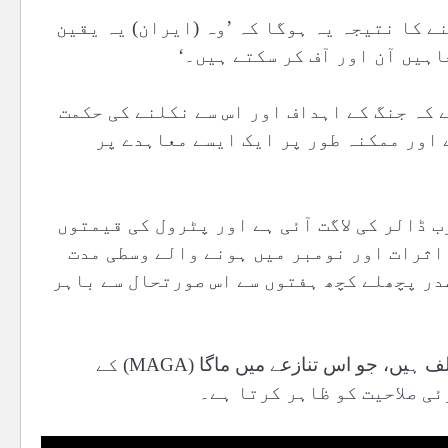
 کا نتیجہ یہ ہوگا کہ ’وہ (ایران) یہ یقین
اہیں آن اور آف کر سکتے ہیں۔‘
 کہ جنگ کے اہداف اور اس سے نکلنے کی حکمت
اور ممکنہ طور پر ایک ایسے معاہدے پر
ال پینٹاگون کے تخمینوں کے مطابق اس لڑائی پر 29 ارب ڈالر کی لاگت آئی ہے اور پٹرول کی قیمتوں
اثرات اور نومبر میں ہونے والے وسطی مدت
در پچھلے کچھ ہفتوں سے اس صورتحال سے باہر
تقریباً 60 فیصد امریکی اب اس لڑائی کو جاری رکھنے کے مخالف ہیں، جو اس تنازعے میں ماگا (MAGA) کے
ئی صلاحیت کو ظاہر کرتا ہے۔