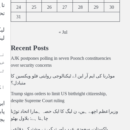
تا
24
25
26
27
28
29
30
تحت 
31
لی
« Jul
لی
Recent Posts
نہ
AJK postpones polling in seven Poonch constituencies
خط
over security concerns
تہ
موڈرنا کی ایم آر این اے ٹیکنالوجی روایتی فلو ویکسین کا
متبادل؟
اگ
Trump signs orders to limit US birthright citizenship,
despite Supreme Court ruling
ای
پا
وزیراعظم اچھے ہیں، ن لیگ کا ایک حصہ ہمارا اتحاد توڑنا
چاہتا ہے: بلاول بھٹو
بج
پاکستان، سعودی عرب اور ترکی نے مشترکہ دفاعی