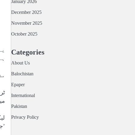
January 2026
December 2025
November 2025
October 2025
یہ
Categories
ہے
About Us
Balochistan
مش
Epaper
ٹر
International
میں
Pakistan
Privacy Policy
لی
’ج