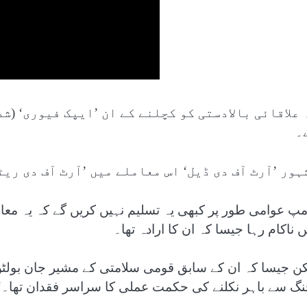
 علاقائی بالادستی کو کچلنے کے ان ’ایپک فیوری‘ (ش
۔
ہور ’آرٹ آف دی ڈیل‘ اس معاملے میں ’آرٹ آف دی ریٹ
مپ عوامی طور پر کبھی یہ تسلیم نہیں کریں گے کہ یہ معا
 ناکام رہا جیسا کہ ان کا ارادہ تھا۔
کن جیسا کہ ان کے سابق قومی سلامتی کے مشیر جان بولٹن ن
نگ سے باہر نکلنے کی حکمت عملی کا سراسر فقدان تھا۔‘