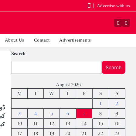
Advertise with us
Faceboo
Yout
About Us
Contact
Advertisements
Search
Search
August 2026
M
T
W
T
F
S
S
1
2
ڈو
3
4
5
6
7
8
9
کی
10
11
12
13
14
15
16
کی
17
18
19
20
21
22
23