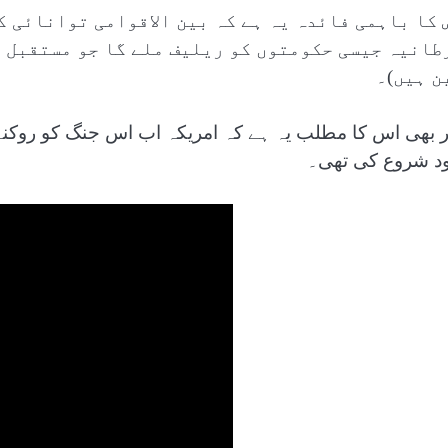
 کا باہمی فائدہ یہ ہے کہ بین الاقوامی توانائی ک
طانیہ جیسی حکومتوں کو ریلیف ملے گا جو مستقبل م
ن ہیں)۔
ر بھی اس کا مطلب یہ ہے کہ امریکہ اب اس جنگ کو روکنے
د شروع کی تھی۔