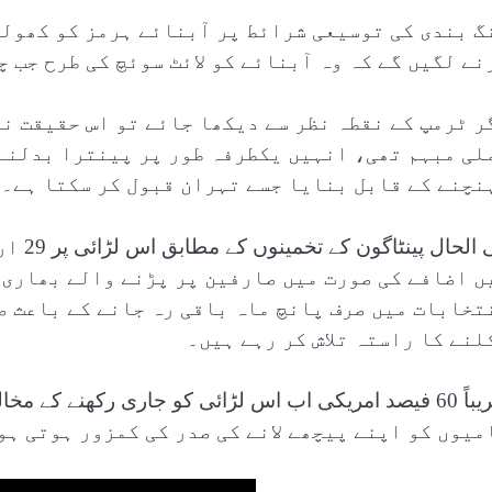
گ بندی کی توسیعی شرائط پر آبنائے ہرمز کو کھولنے
نے لگیں گے کہ وہ آبنائے کو لائٹ سوئچ کی طرح جب چ
ر ٹرمپ کے نقطہ نظر سے دیکھا جائے تو اس حقیقت نے
لی مبہم تھی، انہیں یکطرفہ طور پر پینترا بدلنے 
نچنے کے قابل بنایا جسے تہران قبول کر سکتا ہے۔
فی الح
ں اضافے کی صورت میں صارفین پر پڑنے والے بھاری 
تخابات میں صرف پانچ ماہ باقی رہ جانے کے باعث ص
لنے کا راستہ تلاش کر رہے ہیں۔
میوں کو اپنے پیچھے لانے کی صدر کی کمزور ہوتی ہو