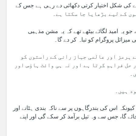
ہدے کی شکل اختیار کرتی دکھائی دے رہی ہے جس کے
یہ امید لگائے بیٹھے تھے کہ یہ مشن مذہبی
یزائل پروگرام کو تباہ کر دے گا۔
ے ہرمز اور عالمی جہاز رانی کے راستوں کو
 حل فراہم کرتا ہے اور نہ ہی وائٹ ہاؤس اور
ں۔
ود ہیں۔
 کیونکہ اس کی بندرگاہوں پر سے ناکہ بندی ہٹانے اور
ئے گا، جس سے وہ تیل برآمد کر سکے گی اور اپنے