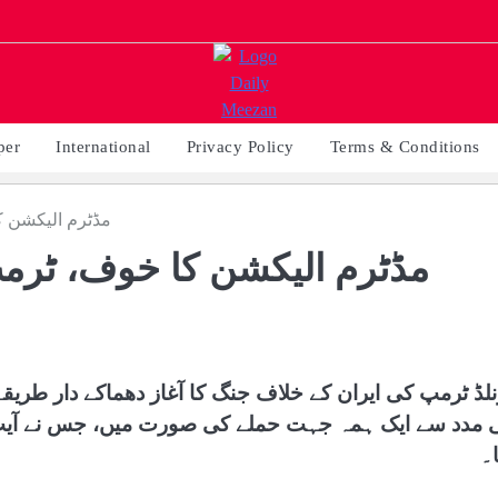
per
International
Privacy Policy
Terms & Conditions
مڈٹرم الیکشن ک
مڈٹرم الیکشن کا خوف، ٹرمپ
نلڈ ٹرمپ کی ایران کے خلاف جنگ کا آغاز دھماکے دار طریق
 مدد سے ایک ہمہ جہت حملے کی صورت میں، جس نے آیت ال
ا۔