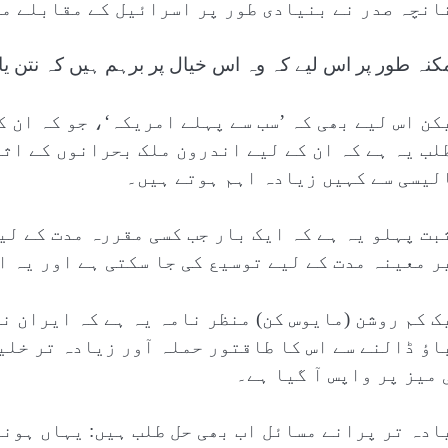
انچہ صدر نے بنیادی طور پر اسرائیل کے مقابلے می
کنہ طور پر اس لیے کہ وہ اس خیال پر برہم ہیں کہ نتن یاہ
کن اس لیے بھی کہ ’سب سے پہلے امریکہ‘، جو کہ ان ک
لب یہ ہے کہ ان کے لیے اندرون ملک بحرانوں کے اث
لیسی سے کہیں زیادہ اہم ہوتے ہیں۔
بت پہلو یہ ہے کہ ایک بار جب کسی مقررہ مدت کے لی
ر معینہ مدت کے لیے توسیع کی جا سکتی ہے اور یہ ا
ک کم روشن (مایوس کن) منظر نامہ یہ ہے کہ ایران ن
اؤ ڈالنے سے اس کا طاقتور حملہ آور زیادہ تر خلی
 میز پر واپس آ گیا ہے۔
ادہ تر پرانے مسائل اب بھی حل طلب ہیں: یہاں ہونے