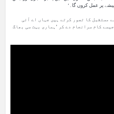
پیشے پر عمل کروں گا۔‘
ایسے مستقبل کا تصور کرتے ہیں جہاں اے آئی
جیسے کام سرانجام دے کر ’ہماری بہت سی بھاگ