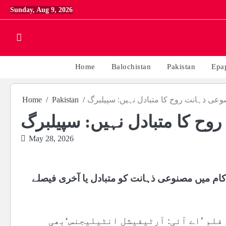
Skip
Sunday, Aug 9, 2026
to
content
Home
Balochistan
Pakistan
Epa
عی ذہانت روح کا متبادل نہیں: سپیلبرگ
Pakistan
Home
وح کا متبادل نہیں: سپیلبرگ
May 28, 2026
ام میں مصنوعی ذہانت کو متبادل یا آخری فیصلے
یں سائنس فکشن ڈراما فلم ’اے آئی: آرٹیفیشل انٹیلیجنس‘بھی