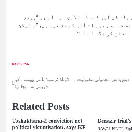
بات کی اور کہا کہ اگرچہ وہ اس پر “پوری
لف شعبوں میں اے آئی کے حق میں ہیں”، لیکن
انسان کی جگہ لے لے”۔
PAKISTAN
ہ دیش: غیر معمولی مقبولیت نے ’ڈونلڈ ٹرمپ‘ نامی بھینسے کو
Post
قربانی سے بچا لیا
navigation
Related Posts
Toshakhana-2 conviction not
Benazir trial’
political victimisation, says KP
RAWALPINDI: Eighte