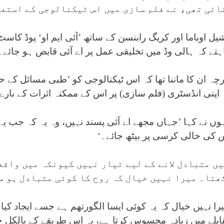
ائی تھی، نے فلم سازی میں اس ٹیکنالوجی کے استعم
یل اوباما اور کریگ رابنسن کے ساتھ ’آئی ایم او‘ پوڈ کاسٹ
ہتے کہ ہالی وڈ میں تخلیقی عمل پر اے آئی قابض ہو جائے۔
رچہ ان کا ماننا تھا کہ اس ٹیکنالوجی کو ’طبی مسائل کے ح
 اپنی انڈسٹری (فلم سازی) پر اس کے ممکنہ اثرات کے بارے
ہوں نے کہا ’جہاں مجھے اے آئی پسند نہیں، وہ یہ کہ جب 
 کی خالی کرسی پر بیٹھ جائے۔‘
یں متبادل لانے کے لیے تیار نہیں کیونکہ میں واقع
ھتا۔ میرا نہیں خیال کہ روح کا کوئی متبادل ہو س
یرا نہیں خیال کہ یہ کوئی ایسا الگورتھم ہے جسے ایجاد ک
ابلے میں زیادہ محسوس کرتا ہے، یہ اس طریقے کے بالکل 