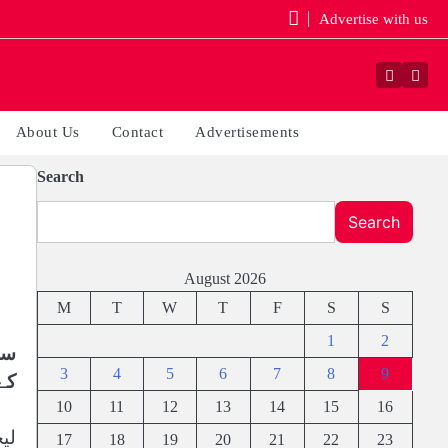
Advertise with us
Faceboo
Yout
About Us
Contact
Advertisements
Search
Search
August 2026
M
T
W
T
F
S
S
1
2
سٹ
3
4
5
6
7
8
9
کے
10
11
12
13
14
15
16
17
18
19
20
21
22
23