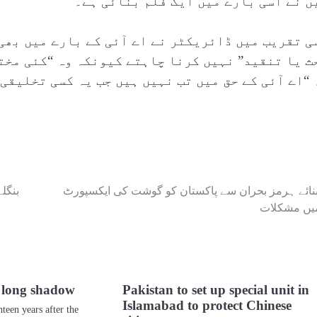
ں نے اسی بارے میں ایک فلم بنائی ہے۔‘
ی تقریب میں ڈائریکٹر نے اے آئی کے بارے میں بھی 
ث یا تنقید” نہیں کرنا چاہتے کیونکہ وہ “کئی مخت
 “اے آئی کے حق میں تب نہیں ہیں جب یہ کسی تخلیقی 
بنائے ہرمز بحران سے پاکستان کو گوشت کی ایکسپورٹ
بنگل
یں مشکلات
s long shadow
Pakistan to set up special unit in
Islamabad to protect Chinese
en years after the