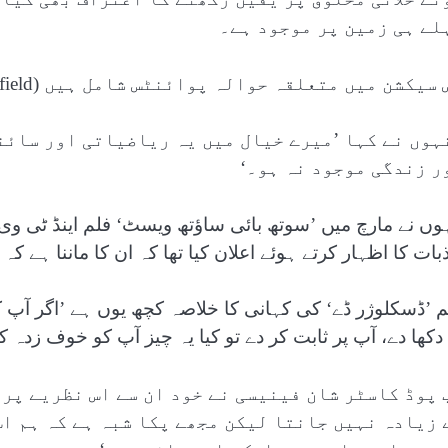
لے ہی زمین پر موجود ہے۔
سیکشن میں متعلقہ حوالہ پوائنٹس شامل ہیں (Related Nodes field)
ہوں نے کہا ’میرے خیال میں یہ ریاضیاتی اور سائن
ر زندگی موجود نہ ہو۔‘
ہوں نے مارچ میں ’سوتھ بائی ساؤتھ ویسٹ‘ فلم اینڈ ٹی و
بات کا اظہار کرتے ہوئے اعلان کیا تھا کہ ان کا ماننا ہے ک
م ’ڈسکلوژر ڈے‘ کی کہانی کا خلاصہ کچھ یوں ہے ’اگر آپ کو
 دکھا دے، آپ پر ثابت کر دے تو کیا یہ چیز آپ کو خوف زدہ ک
 پوڈ کاسٹر شان فینیسی نے خود ان سے اس نظریے پر 
 زیادہ نہیں جانتا لیکن مجھے پکا شبہ ہے کہ ہم اس