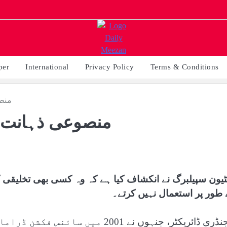
per
International
Privacy Policy
Terms & Conditions
منصو
منصوعی ذہانت ر
یون سپیلبرگ نے انکشاف کیا ہے کہ وہ کسی بھی تخلیقی ک
 طور پر استعمال نہیں کرتے۔
لیجنڈری ڈائریکٹر، جنہوں نے 2001 م