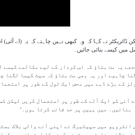
کن ڈائریکٹر نے کہا کہ وہ کبھی نہیں چاہتے کہ یہ (اے آئی
ل میں کیسے بنائی جائیں۔
جھے یہ مت بتاؤ کہ اس کردار کے لیے مکالمے کیسے ل
نا چاہیے اور یہ بھی مت بتاؤ کہ سیٹ کیسا لگنا چا
لز کے بڑے ڈبے میں محض ایک ٹول کے طور پر استعمال
ے آئی کو ایک آلے کے طور پر استعمال کریں لیکن کس
 بنائیں۔ میں یہیں پر حد قائم کرتا ہوں۔‘
 انٹرویو میں سپیلبرگ نے اپنی آنے والی بلاک بسٹر
ئے خلائی مخلوق پر یقین رکھنے کا اعتراف بھی کیا،