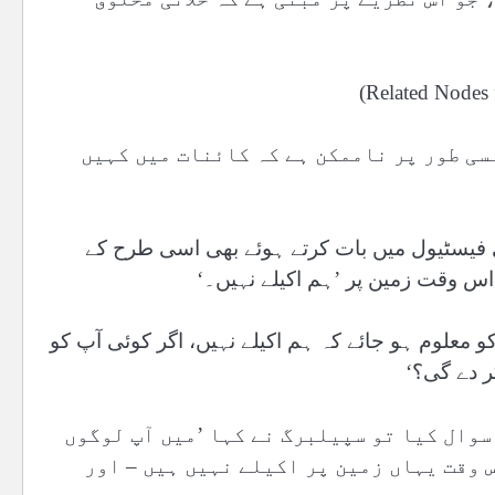
سی طور پر ناممکن ہے کہ کائنات میں کہیں
ی فیسٹیول میں بات کرتے ہوئے بھی اسی طرح کے
ہ اس وقت زمین پر ’ہم اکیلے نہیں۔‘
 معلوم ہو جائے کہ ہم اکیلے نہیں، اگر کوئی آپ کو
ر دے گی؟‘
سوال کیا تو سپیلبرگ نے کہا ’میں آپ لوگوں
 وقت یہاں زمین پر اکیلے نہیں ہیں – اور