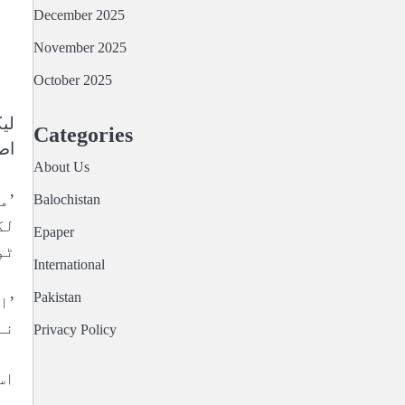
December 2025
November 2025
October 2025
لی
Categories
اص
About Us
’م
Balochistan
لگ
Epaper
ٹو
International
Pakistan
’ا
نہ
Privacy Policy
اس
ہو