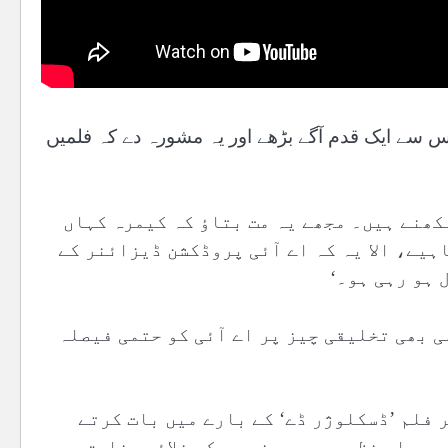
) اس سے ایک قدم آگے بڑھے اور یہ مشورہ دے کہ فلمیں
کھنے ہیں۔ مجھے یہ مت بتاؤ کہ کیمرہ کہاں
ہیے، الا یہ کہ اے آئی پروڈکشن ڈیزائنر کے
 ہو رہی ہو۔‘
ی بھی تخلیقی چیز پر اے آئی کو حتمی فیصلہ
 فلم ’ڈسکلوژر ڈے‘ کے بارے میں بات کرتے
 جو اس نظریے پر مبنی ہے کہ خلائی مخلوق