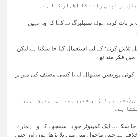
ال پر اپنی رائے کا اظہار کیا ہے۔
 پر بات کرتے ہوئے سپیلبرگ نے کہا کہ وہ نہیں
ل تلاش کرنے‘ کے لیے استعمال کیا جا سکتا ہے لیکن
 میں فکر مند تھے۔
یہ کوئی پوزیشن سنبھال لے یا کسی مصنف کی میز پر
ی (مشینوں کے) ذی شعور ہونے پر یقین نہیں
کتا ہے۔‘
یا جا سکے… ایک کمپیوٹر جو یہ سمجھے کہ وہ ہمارے
خلاف ہے جس ماحول میں میں پلا بڑھا ہوں اور جس