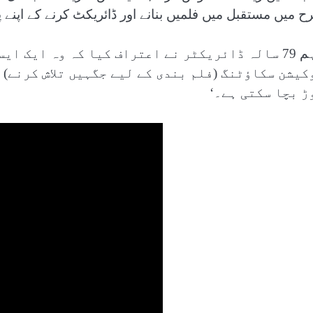
ح میں مستقبل میں فلمیں بنانے اور ڈائریکٹ کرنے کے اپنے 
تاہم 79 سالہ ڈائریکٹر نے اعتراف کیا کہ وہ ایک 
کیشن سکاؤٹنگ (فلم بندی کے لیے جگہیں تلاش کرنے) 
ڑ بچا سکتی ہے۔‘