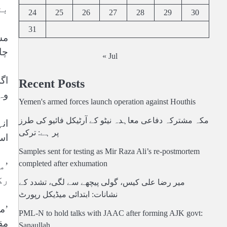
بن
24
25
26
27
28
29
30
31
مش
چا
« Jul
اگ
Recent Posts
وہ
Yemen's armed forces launch operation against Houthis
مکہ مشترکہ دفاعی معاہدہ نیٹو کے آرٹیکل فائیو کی طرز
ان
پر ہے: ترکی
اس
Samples sent for testing as Mir Raza Ali’s re-postmortem
completed after exhumation
’م
رک
میر رضا علی کیس، گولی پیچھے سے لگی، تشدد کے
نشانات: ابتدائی میڈیکل رپورٹ
’م
PML-N to hold talks with JAAC after forming AJK govt:
مق
Sanaullah