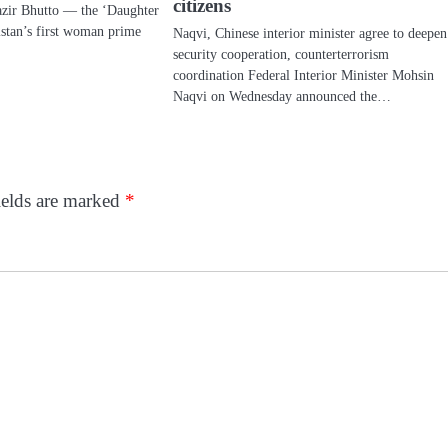
citizens
nazir Bhutto — the ‘Daughter
istan’s first woman prime
Naqvi, Chinese interior minister agree to deepen
security cooperation, counterterrorism
coordination Federal Interior Minister Mohsin
Naqvi on Wednesday announced the…
ields are marked
*