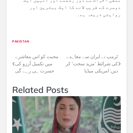
منفی اثرات سے دور رکھنے اور انہیں ایک
دوسرے کے قریب لانے کا ایک بہترین اور
روایتی ذریعہ ہے۔
PAKISTAN
ٹرمپ نے ایران سے معاہدے
Post
کی شرائط ’مزید سخت‘ کر
میں تکمیل آرزو کی
navigation
دیں: امریکی میڈیا
حسرت ہی رہے گی
Related Posts