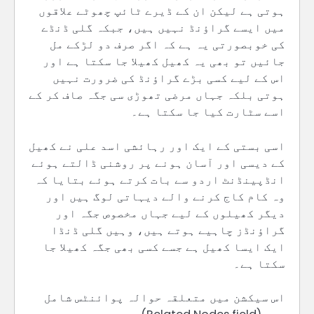
ہوتی ہے لیکن ان کے ڈیرے ٹائپ چھوٹے علاقوں
میں ایسے گراؤنڈ نہیں ہیں، جبکہ گلی ڈنڈے
کی خوبصورتی یہ ہے کہ اگر صرف دو لڑکے مل
جائیں تو بھی یہ کھیل کھیلا جا سکتا ہے اور
اس کے لیے کسی بڑے گراؤنڈ کی ضرورت نہیں
ہوتی بلکہ جہاں مرضی تھوڑی سی جگہ صاف کر کے
اسے سٹارت کیا جا سکتا ہے۔
اسی بستی کے ایک اور رہائشی اسد علی نے کھیل
کے دیسی اور آسان ہونے پر روشنی ڈالتے ہوئے
انڈپینڈنٹ اردو سے بات کرتے ہوئے بتایا کہ
وہ کام کاج کرنے والے دیہاتی لوگ ہیں اور
دیگر کھیلوں کے لیے جہاں مخصوص جگہ اور
گراؤنڈز چاہیے ہوتے ہیں، وہیں گلی ڈنڈا
ایک ایسا کھیل ہے جسے کسی بھی جگہ کھیلا جا
سکتا ہے۔
اس سیکشن میں متعلقہ حوالہ پوائنٹس شامل