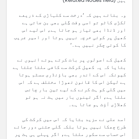
ہیں (Related Nodes field)
وہ بتاتے ہیں کہ ’درخت سے کلہاڑی کے ذریعے
لکڑی کاٹو تو اسی وقت گِلی بھی بن جاتی ہے
اور ڈنڈا بھی تیار ہو جاتا ہے، اس لیے اس
کھیل پر کوئی خرچہ نہیں ہوتا اور امیر غریب
کا کوئی چکر نہیں ہے۔‘
کھیل کے اصولوں پر بات کرتے ہوئے انہوں نے
بتایا کہ یہ کھیل کرکٹ سے کافی ملتا جلتا ہے
کیونکہ اس کے اندر بھی باؤنڈری سسٹم ہوتا
ہے لیکن اس کا قانون تھوڑا مختلف ہے کہ اس
میں گلی کو ہٹ کرنے کے لیے تین بار چانس
ملتا ہے، اگر تینوں بار میں ہٹ نہ ہو تو
کھلاڑی آؤٹ ہو جاتا ہے۔
اسد علی نے مزید بتایا کہ اس میں کرکٹ کی
طرح چھکا نہیں ہوتا بلکہ گلی جتنی دور جائے
اس حساب سے سکور ملتا ہے، اگر پہلی ہی ہٹ پر