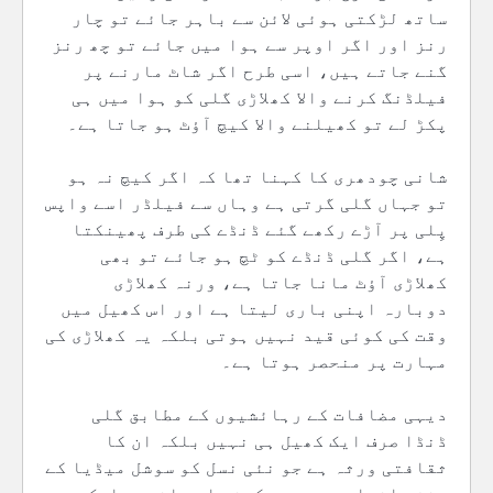
ساتھ لڑکتی ہوئی لائن سے باہر جائے تو چار
رنز اور اگر اوپر سے ہوا میں جائے تو چھ رنز
گنے جاتے ہیں، اسی طرح اگر شاٹ مارنے پر
فیلڈنگ کرنے والا کھلاڑی گلی کو ہوا میں ہی
پکڑ لے تو کھیلنے والا کیچ آؤٹ ہو جاتا ہے۔
شانی چودھری کا کہنا تھا کہ اگر کیچ نہ ہو
تو جہاں گلی گرتی ہے وہاں سے فیلڈر اسے واپس
پِلی پر آڑے رکھے گئے ڈنڈے کی طرف پھینکتا
ہے، اگر گلی ڈنڈے کو ٹچ ہو جائے تو بھی
کھلاڑی آؤٹ مانا جاتا ہے، ورنہ کھلاڑی
دوبارہ اپنی باری لیتا ہے اور اس کھیل میں
وقت کی کوئی قید نہیں ہوتی بلکہ یہ کھلاڑی کی
مہارت پر منحصر ہوتا ہے۔
دیہی مضافات کے رہائشیوں کے مطابق گلی
ڈنڈا صرف ایک کھیل ہی نہیں بلکہ ان کا
ثقافتی ورثہ ہے جو نئی نسل کو سوشل میڈیا کے