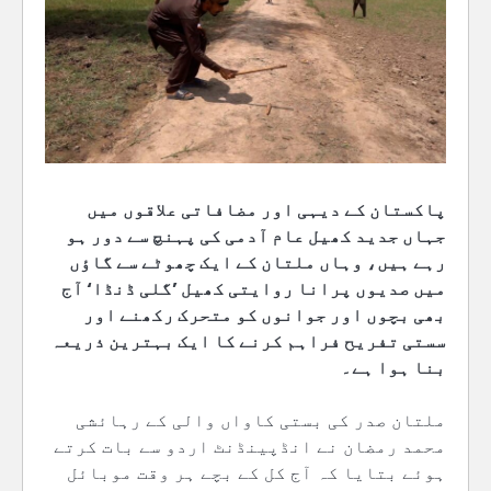
پاکستان کے دیہی اور مضافاتی علاقوں میں
جہاں جدید کھیل عام آدمی کی پہنچ سے دور ہو
رہے ہیں، وہاں ملتان کے ایک چھوٹے سے گاؤں
میں صدیوں پرانا روایتی کھیل ’گلی ڈنڈا‘ آج
بھی بچوں اور جوانوں کو متحرک رکھنے اور
سستی تفریح فراہم کرنے کا ایک بہترین ذریعہ
بنا ہوا ہے۔
ملتان صدر کی بستی کاواں والی کے رہائشی
محمد رمضان نے انڈپینڈنٹ اردو سے بات کرتے
ہوئے بتایا کہ آج کل کے بچے ہر وقت موبائل