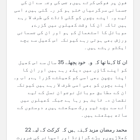
فون پر فوکس کرتے ہیں، جس کی وجہ سے ان کی
جسمانی سرگرمیاں ختم ہو کر رہ گئی ہیں، اسی
لیے وہ اپنے بچوں کو گلی ڈنڈے کی طرف لا رہے
ہیں تاکہ ان کا وقت کھیلوں میں گزرے،
موبائل کا استعمال کم ہو اور ان کی جسمانی
ورزش بھی ہوتی رہے کیونکہ اس کھیل سے بچے
ایکٹو رہتے ہیں۔
ان کا کہنا تھا کہ وہ خود پچھلے 35 سال سے اس کھیل
کو اپنے گاؤں میں دیکھ رہے ہیں اور ان کا
اپنا بچپن بھی اسی کو کھیلتے گزرا ہے، اب وہ
اپنے بچوں کو بھی اسی طرف لا رہے ہیں کیونکہ
ان کے مطابق موبائل نوجوان نسل کے لیے
نقصان دہ ثابت ہو رہا ہے جبکہ کھیلوں میں
آنے سے بچے ٹیم ورک سیکھتے ہیں، دوستوں کے
ساتھ بیٹھتے ہیں۔
محمد رمضان مزید کہتے ہیں کہ کرکٹ کے لیے 22
کھلاڑیوں، بڑے گراؤنڈ اور امپائر کی ضرورت