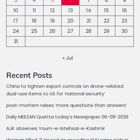
3
4
5
6
7
8
9
10
11
12
13
14
15
16
17
18
19
20
21
22
23
24
25
26
27
28
29
30
31
« Jul
Recent Posts
China to tighten export controls on drone-related
dual-use items to US for ‘national security’
post-mortem raises ‘more questions than answers’
Daily MEEZAN Quetta today’s Newspaper 06-08-2026
AJK observes Youm-e-Istehsal-e-Kashmir
Woman killed, 11 injured as speeding SUV rams pickup