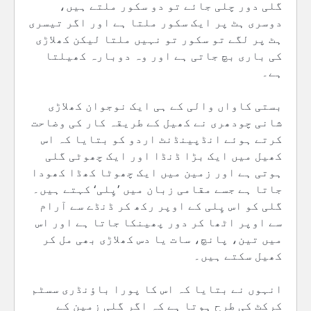
گلی دور چلی جائے تو دو سکور ملتے ہیں،
دوسری ہٹ پر ایک سکور ملتا ہے اور اگر تیسری
ہٹ پر لگے تو سکور تو نہیں ملتا لیکن کھلاڑی
کی باری بچ جاتی ہے اور وہ دوبارہ کھیلتا
ہے۔
بستی کاواں والی کے ہی ایک نوجوان کھلاڑی
شانی چودھری نے کھیل کے طریقہ کار کی وضاحت
کرتے ہوئے انڈپینڈنٹ اردو کو بتایا کہ اس
کھیل میں ایک بڑا ڈنڈا اور ایک چھوٹی گلی
ہوتی ہے اور زمین میں ایک چھوٹا کھڈا کھودا
جاتا ہے جسے مقامی زبان میں ’پِلی‘ کہتے ہیں۔
گلی کو اس پِلی کے اوپر رکھ کر ڈنڈے سے آرام
سے اوپر اٹھا کر دور پھینکا جاتا ہے اور اس
میں تین، پانچ، سات یا دس کھلاڑی بھی مل کر
کھیل سکتے ہیں۔
انہوں نے بتایا کہ اس کا پورا باؤنڈری سسٹم
کرکٹ کی طرح ہوتا ہے کہ اگر گلی زمین کے