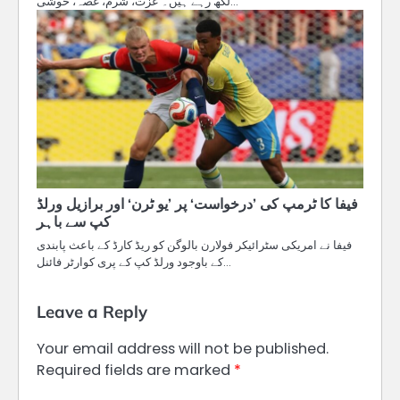
لکھ رہے ہیں۔ عزت، شرم، غصہ، خوشی…
فیفا کا ٹرمپ کی ’درخواست‘ پر ’یو ٹرن‘ اور برازیل ورلڈ
کپ سے باہر
فیفا نے امریکی سٹرائیکر فولارن بالوگن کو ریڈ کارڈ کے باعث پابندی
کے باوجود ورلڈ کپ کے پری کوارٹر فائنل…
Leave a Reply
Your email address will not be published.
Required fields are marked
*