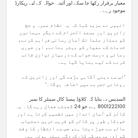
معیار برقرار رکھا جا سکے اور آئندہ حوالہ کے لیے ریکارڈ
موجود رہے۔
انہوں نے مزید کہا کہ یہ نظام عمرہ و حج
زائرین اور مسجد الحرام کے دیگر مہمانوں
کو ممتاز علما تک آسان رسائی فراہم کرنے،
خدمات کے معیار کو بہتر بنانے، اور فوری
رسائی و درست جواب کے درمیان توازن قائم
کرنے کے لیے بنایا گیا ہے۔
’اس سے دینی آگاہی بڑھے گی اور زائرین کے
روحانی تجربے میں اضافہ ہوگا۔‘
السدیس نے بتایا کہ کلاؤڈ بیسڈ کال سینٹر کا نمبر
8001222100 ہے، جو 24 گھنٹے فعال رہے گا۔ یہ
کالز کو آسان انداز میں تقسیم کرتا ہے اور
خودکار طور پر کالر کو قریب ترین دستیاب
عالم سے جوڑ دیتا ہے، جس سے انتظار کا وقت
کم اور سروس کی کارکردگی بہتر ہوتی ہے۔