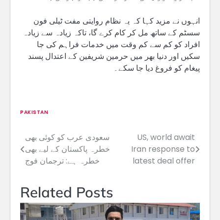
انہوں نے مزید کہا کہ یہ نظام روایتی مفت ٹیلی فون
سسٹم کے ساتھ مل کر کام کرے گا، تاکہ زیادہ سے زیادہ
افراد کو کم سے کم وقت میں خدمات فراہم کی جا
سکیں اور دنیا بھر میں حرمین شریفین کے اعتدال پسند
پیغام کو فروغ دیا جا سکے۔
PAKISTAN
US, world await
سعودی عرب کو کوئی بھی
Post
Iran response to
خطرہ پاکستان کے لیے بھی
navigation
latest deal offer
خطرہ ہے: ترجمان فوج
Related Posts