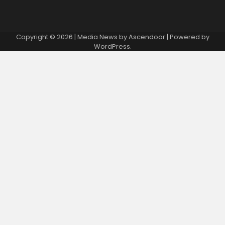
Copyright © 2026
| Media News by
Ascendoor
| Powered by
WordPress
.