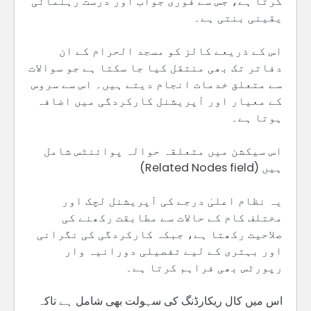
کرتا ہے، جس سے فوری جواب اور درست رہنمائی
یقینی بنتی ہے۔
اس کے ذریعے کالز کو مسجد الحرام کے ان
دفاتر تک بھی منتقل کیا جا سکتا ہے جو سوالات
سے متعلق خدمات انجام دیتے ہیں۔ اس سے سروس
کے معیار اور آپریشنل کارکردگی میں اضافہ
ہوتا ہے۔
اس سیکشن میں متعلقہ حوالہ پوائنٹس شامل
ہیں (Related Nodes field)
یہ نظام اعلیٰ درجے کی آپریشنل لچک اور
مختلف کام کے حالات سے مطابقت رکھنے کی
صلاحیت رکھتا ہے، جبکہ کارکردگی کی نگرانی
اور بہتری کے لیے تفصیلی دورانیہ وار
رپورٹس بھی فراہم کرتا ہے۔
اس میں کال ریکارڈنگ کی سہولت بھی شامل ہے تاکہ