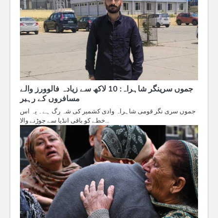
جموں سرینگر شاہراہ: 10 لاکھ سے زیادہ فالوورز والے
مسافروں کے رہبر
جموں سری نگر قومی شاہراہ وادی کشمیر کی شہ رگ ہے۔ یہ اس
خطے کو باقی انڈیا سے جوڑنے والا…