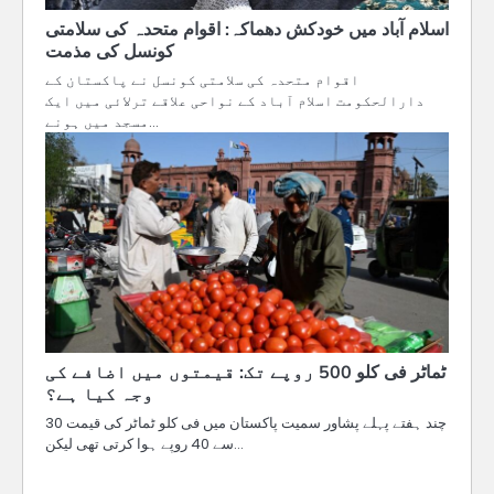
اسلام آباد میں خودکش دھماکہ: اقوام متحدہ کی سلامتی
کونسل کی مذمت
اقوام متحدہ کی سلامتی کونسل نے پاکستان کے
دارالحکومت اسلام آباد کے نواحی علاقے ترلائی میں ایک
مسجد میں ہونے…
ٹماٹر فی کلو 500 روپے تک: قیمتوں میں اضافے کی
وجہ کیا ہے؟
چند ہفتے پہلے پشاور سمیت پاکستان میں فی کلو ٹماٹر کی قیمت 30
سے 40 روپے ہوا کرتی تھی لیکن…