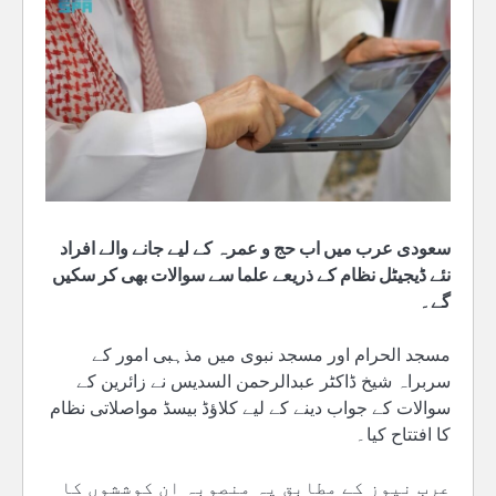
سعودی عرب میں اب حج و عمرہ کے لیے جانے والے افراد
نئے ڈیجیٹل نظام کے ذریعے علما سے سوالات بھی کر سکیں
گے۔
مسجد الحرام اور مسجد نبوی میں مذہبی امور کے
سربراہ شیخ ڈاکٹر عبدالرحمن السدیس نے زائرین کے
سوالات کے جواب دینے کے لیے کلاؤڈ بیسڈ مواصلاتی نظام
کا افتتاح کیا۔
عرب نیوز کے مطابق یہ منصوبہ ان کوششوں کا