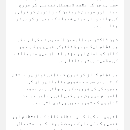
حصہ ہے جن کا مقصد ڈیجیٹل تبدیلی کو فروغ
دینا اور حرمین شریفین کے زائرین کو فراہم
کی جانے والی دینی خدمات کے معیار کو بہتر
بنانا ہے۔
شیخ ڈاکٹر عبدالرحمن السدیس نے کہا ہے کہ
یہ نظام ایک مربوط تکنیکی فریم ورک ہے جو
کالز کو آسان اور مؤثر انداز میں سنبھالنے
کی صلاحیت بہتر بناتا ہے۔
یہ نظام کالز کو شیوخ کے ذاتی فونز پر منتقل
کرتا ہے، جس سے مخصوص مقامات پر ان کی
موجودگی کی ضرورت کم ہو جاتی ہے، مسجد
الحرام میں رش میں کمی آتی ہے اور عبادت
گزاروں کے تجربے میں بہتری آتی ہے۔
انہوں نے کہا کہ یہ نظام کالز کے انتظام اور
تقسیم کے لیے ایک درست طریقہ کار استعمال