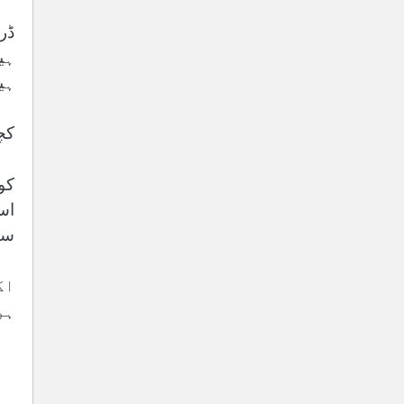
ڈر
ہی
ہی
کچ
کو
اس
سک
اگ
ہو