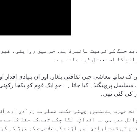
ید جنگ کی نوعیت ہائبرڈ ہے، جس میں روایتی، غیر
ائع کا استعمال کیا جاتا ہے۔
 کے ساتھ معاشی جبر، ثقافتی یلغار، اور ان بنیادی اقدار اور
ار کی گئی تھی۔
عث حیرت ہےمشہور چینی حکمت عملی ساز، ’دی آرٹ آف 
ائل میں ہی یہ اندازہ لگا چکے تھے کہ جنگ کا سب س
من کی قوت ارادی اور لڑنے کی صلاحیت کو توڑ کر کی