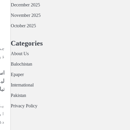
December 2025
November 2025
October 2025
Categories
جد
About Us
ذر
Balochistan
اس
Epaper
International
تی
Pakistan
با
Privacy Policy
او
دش