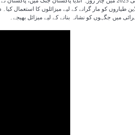
مئی 2025 میں چار روزہ انڈیا پاکستان جنگ میں، پاکستان
ڈین طیاروں کو مار گرانے کے لیے میزائلوں کا استعمال کیا
رائی میں جگہوں کو نشانہ بنانے کے لیے میزائل بھیجے۔