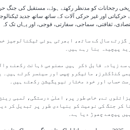
ریخی رجحانات کو مدنظر رکھتے ہوئے، مستقبل کی جنگ حریف 
ے حرکیاتی اور غیر حرکی آلات کے ساتھ ساتھ جدید ٹیکنال
تصادی، ثقافتی، سماجی، سفارتی، فوجی، اور یہاں تک کہ 
 گزرتے سال کے ساتھ، ابھرتی ہوئی ٹیکنالوجیز خص
ید پیچیدہ بنا رہے ہیں۔
 سے زیادہ قابل ذکر ہیں مصنوعی ذہانت رکھنے وال
می کنڈکٹرز، مائیکرو چپس اور سینسر کرتے ہیں۔ ی
ست حساب اور خود مختار نیویگیشن رکھتے ہیں۔
زائلوں نے، خاص طور پر، اعلیٰ درستگی، لمبی رینج
ا کر جنگ کی نوعیت کو بنیادی طور پر تبدیل کر دیا
یں پیچھے چھوڑ دیا ہے۔