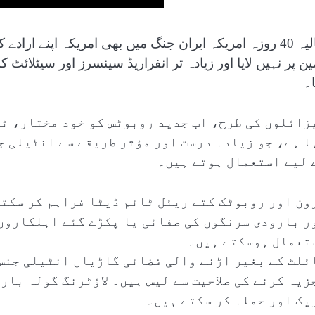
حالیہ 40 روزہ امریکہ ایران جنگ میں بھی امریکہ اپنے ا
ن پر نہیں لایا اور زیادہ تر انفراریڈ سینسرز اور سیٹلائٹ 
ا۔
زائلوں کی طرح، اب جدید روبوٹس کو خود مختار، ٹی
ا ہے، جو زیادہ درست اور مؤثر طریقے سے انٹیلی ج
 لیے استعمال ہوتے ہیں۔
ون اور روبوٹک کتے ریئل ٹائم ڈیٹا فراہم کر سکتے
ر بارودی سرنگوں کی صفائی یا پکڑے گئے اہلکاروں 
تعمال ہوسکتے ہیں۔
ئلٹ کے بغیر اڑنے والی فضائی گاڑیاں انٹیلی جنس 
زیہ کرنے کی صلاحیت سے لیس ہیں۔ لاؤٹرنگ گولہ بار
یک اور حملہ کر سکتے ہیں۔