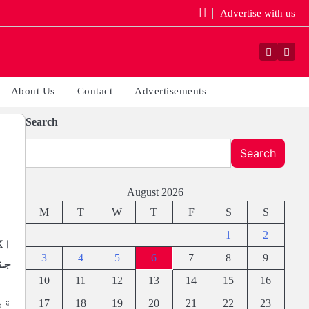
Advertise with us
Faceboo
Yout
About Us
Contact
Advertisements
Search
Search
August 2026
M
T
W
T
F
S
S
1
2
اگ
3
4
5
6
7
8
9
جن
10
11
12
13
14
15
16
قو
17
18
19
20
21
22
23