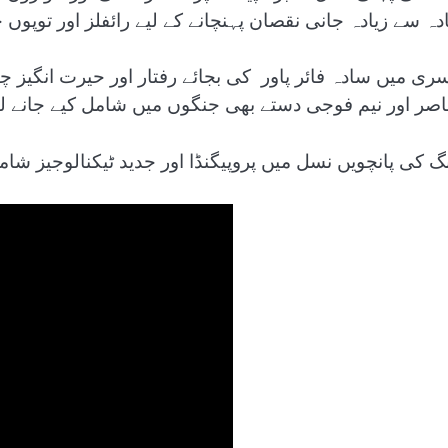
ادہ سے زیادہ جانی نقصان پہنچانے کے لیے رائفلز اور توپوں
سری میں سادہ فائر پاور کی بجائے رفتار اور حیرت انگیز چال
اصر اور نیم فوجی دستے بھی جنگوں میں شامل کیے جانے ل
گ کی پانچویں نسل میں پروپیگنڈا اور جدید ٹیکنالوجیز شام