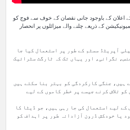
رادے کے اعلان کے باوجود جانی نقصان کے خوف سے فوج کو
کمیونیکیشن کے ذریعے چلنے والے میزائلوں پر انحصار
لی آپریٹڈ سسٹم کے طور پر استعمال کیا جا
نس، نگرانی، اور یہاں تک کہ ٹارگٹ سٹرائیک
 ہیں، جنگی کارکردگی کو بہتر بنا سکتے ہیں
کو تلاش کرنے جیسے پر خطر کاموں کے لیے
کے لیے استعمال کی جا رہی ہیں، جو ڈیٹا کا
ود یا خودکش ڈرون آزادانہ طور پر اہداف کو