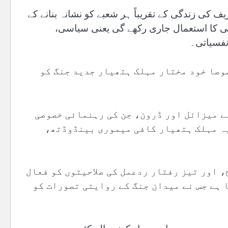
کی زندگی کے تقریباً ہر شعبے کو نشانہ بنانے کے
وجی کا استعمال جاری رکھے گی یعنی سیاسی،
نفسیاتی۔
وصا خود مختار مہلک ہتھیار جدید جنگ کو
ے میزائل اور ڈرون، جن کی رہنمائی خصوصی
ہ مہلک ہتھیار کافی میموری بینڈوڈتھ،
، اور تیز رفتار ردعمل کی صلاحیتوں کو فعال
 ہے جس نے میدان جنگ کے روایتی تصورات کو