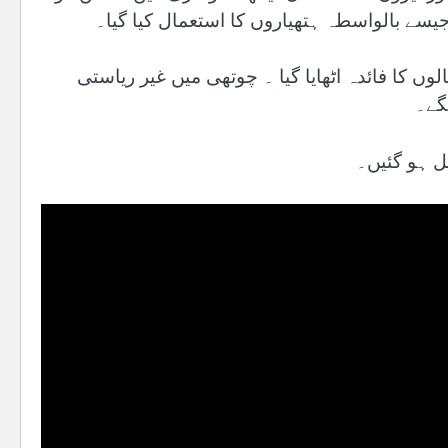
 جیسے بالواسطہ ہتھیاروں کا استعمال کیا گیا۔
وں کا فائدہ اٹھایا گیا ۔ چوتھی میں غیر ریاستی
گے۔
ل ہو گئیں۔