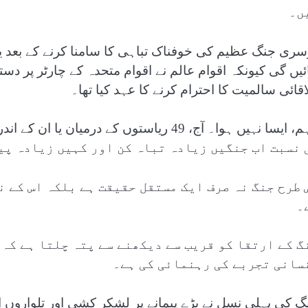
ں۔
سری جنگ عظیم کی خوفناک تباہی کا سامنا کرنے کے بعد یہ
ئیں گی کیونکہ اقوام عالم نے اقوام متحدہ کے چارٹر پر دس
اقائی سالمیت کا احترام کرنے کا عہد کیا تھا۔
 نسبت اب جنگیں زیادہ تباہ کن اور کہیں زیادہ پی
 طرح جنگ نہ صرف ایک مستقل حقیقت ہے بلکہ اس کے ن
۔
گ کے ارتقا کو قریب سے دیکھنے سے پتہ چلتا ہے کہ 
سانی تجربے کی رہنمائی کی ہے۔
گ کی پہلی نسل نے بڑے پیمانے پر لشکر کشی اور تلواروں 