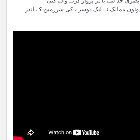
 نے بصری حد سے باہر پرواز کرنے والے کئی
۔ دونوں ممالک نے ایک دوسرے کی سرزمین کے اندر