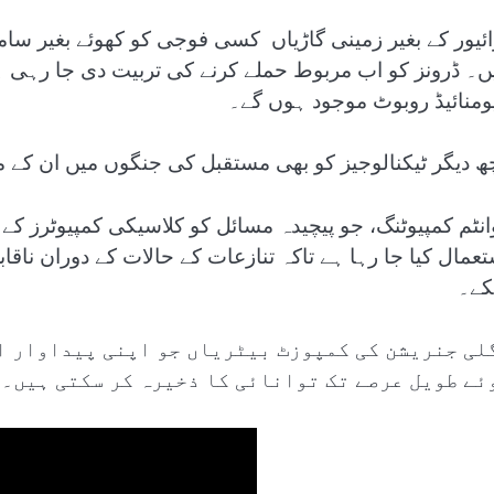
ائیور کے بغیر زمینی گاڑیاں کسی فوجی کو کھوئے بغیر سام
ں۔ ڈرونز کو اب مربوط حملے کرنے کی تربیت دی جا رہی
ومنائیڈ روبوٹ موجود ہوں گے۔
ھ دیگر ٹیکنالوجیز کو بھی مستقبل کی جنگوں میں ان کے ممک
انٹم کمپیوٹنگ، جو پیچیدہ مسائل کو کلاسیکی کمپیوٹرز کے
تعمال کیا جا رہا ہے تاکہ تنازعات کے حالات کے دوران ناقاب
ے۔
لی جنریشن کی کمپوزٹ بیٹریاں جو اپنی پیداوار ا
ئے طویل عرصے تک توانائی کا ذخیرہ کر سکتی ہیں۔