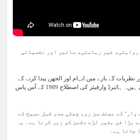
 روایتی، غیر ریاستی، سائبر اور نفسیاتی
 نظریات کے بارے میں ابہام اور الجھن پیدا کرنے کے
لیے مسلسل پروپیگنڈہ کیا جاتا ہے جو ایک قوم کو یکجا رکھتی ہیں۔ ہائبرڈ وارفیئر کی اصطلاح 1989 کے آس پاس
وار‘ کے مصنف سن زو، چھٹی صدی قبل مسیح کے
ے بڑا فن بغیر لڑے دشمن کو زیر کرنا ہے۔ یہ
ا جاتا ہے۔