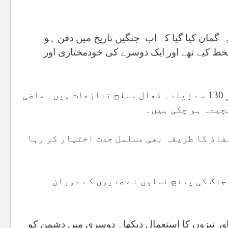
 گمان کیا گیا کہ اب جنگیں تاریخ میں دفن ہو
تخط کیے تھے اور ایک دوسرے کی خودمختاری اور
تاہم، ایسا نہیں ہوا۔ آج، 49 ریاستوں کے درمیان یا ان کے اندر 130 سے زیادہ فعال مسلح تنازعات ہیں۔ ماضی
چیدہ ہو چکی ہیں۔
فاذ کا طریقہ بھی مسلسل جدت اختیار کر رہا
جنگ کی پانچ نسلوں نے صدیوں کے دوران
اور نیزوں کا استعمال دیکھا۔ دوسری میں دشمن کو