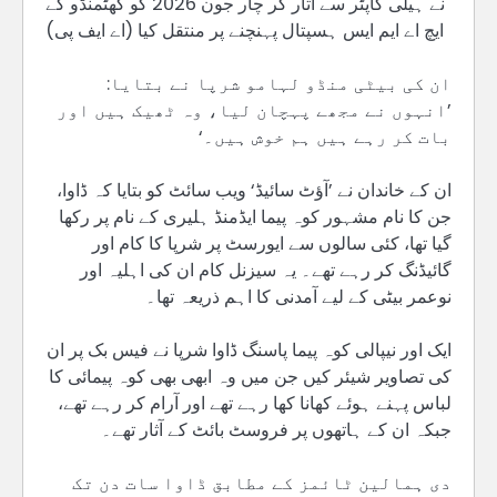
نے ہیلی کاپٹر سے اتار کر چار جون 2026 کو کھٹمنڈو کے
ایچ اے ایم ایس ہسپتال پہنچنے پر منتقل کیا (اے ایف پی)
ان کی بیٹی منڈو لہامو شرپا نے بتایا:
’انہوں نے مجھے پہچان لیا، وہ ٹھیک ہیں اور
بات کر رہے ہیں ہم خوش ہیں۔‘
ان کے خاندان نے ’آؤٹ سائیڈ‘ ویب سائٹ کو بتایا کہ ڈاوا،
جن کا نام مشہور کوہ پیما ایڈمنڈ ہلیری کے نام پر رکھا
گیا تھا، کئی سالوں سے ایورسٹ پر شرپا کا کام اور
گائیڈنگ کر رہے تھے۔ یہ سیزنل کام ان کی اہلیہ اور
نوعمر بیٹی کے لیے آمدنی کا اہم ذریعہ تھا۔
ایک اور نیپالی کوہ پیما پاسنگ ڈاوا شرپا نے فیس بک پر ان
کی تصاویر شیئر کیں جن میں وہ ابھی بھی کوہ پیمائی کا
لباس پہنے ہوئے کھانا کھا رہے تھے اور آرام کر رہے تھے،
جبکہ ان کے ہاتھوں پر فروسٹ بائٹ کے آثار تھے۔
دی ہمالین ٹائمز کے مطابق ڈاوا سات دن تک