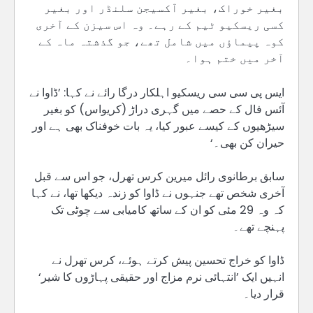
بغیر خوراک، بغیر آکسیجن سلنڈر اور بغیر
کسی ریسکیو ٹیم کے رہے۔ وہ اس سیزن کے آخری
کوہ پیماؤں میں شامل تھے، جو گذشتہ ماہ کے
آخر میں ختم ہوا۔
ایس پی سی سی ریسکیو اہلکار درگا رائے نے کہا: ’ڈاوا نے
آئس فال کے حصے میں گہری دراڑ (کریواس) کو بغیر
سیڑھیوں کے کیسے عبور کیا، یہ بات خوفناک بھی ہے اور
حیران کن بھی۔‘
سابق برطانوی رائل میرین کرس تھرل، جو اس سے قبل
آخری شخص تھے جنہوں نے ڈاوا کو زندہ دیکھا تھا، نے کہا
کہ وہ 29 مئی کو ان کے ساتھ کامیابی سے چوٹی تک
پہنچے تھے۔
ڈاوا کو خراج تحسین پیش کرتے ہوئے، کرس تھرل نے
انہیں ایک ’انتہائی نرم مزاج اور حقیقی پہاڑوں کا شیر‘
قرار دیا۔