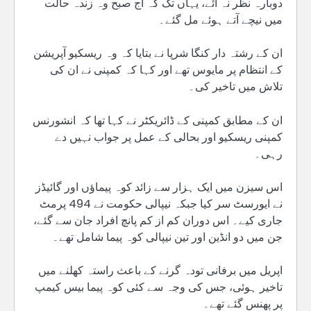
دوبارہ نظر نہ آئے، یہاں تک کہ آج صبح وہ زندہ حالت
میں نیچے آتے ہوئے مل گئے۔
ان کے رشتہ دار کنگا شرپا نے بتایا کہ وہ ریسکیو آپریشن
کے انتظام پر مایوس تھے اور کہا کہ کمپنی نے ان کی
تلاش میں تاخیر کی۔
ان کے مطابق کمپنی کے ڈائریکٹر نے کہا تھا کہ انشورنس
کمپنی ریسکیو اور بحالی کے عمل پر جواب نہیں دے
رہی۔
اس سیزن میں ایک ہزار سے زائد کوہ پیماؤں اور گائیڈز
نے ایورسٹ سر کیا جبکہ نیپالی حکومت نے 494 پرمٹ
جاری کیے۔ اس دوران کم از کم پانچ افراد جان سے گئے،
جن میں دو انڈین اور تین نیپالی کوہ پیما شامل تھے۔
اپریل میں برفانی تودہ گرنے کے باعث راستہ کھلنے میں
تاخیر ہوئی، جس کی وجہ سے کئی کوہ پیما بیس کیمپ
پر پھنس گئے تھے۔