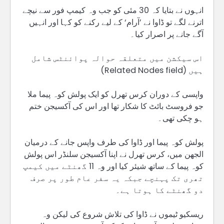
انہوں نے بتایا کہ 30 مئی کو جب وہ کیمپ فور سے نیچے
اترنے لگے تو ڈاوا نے ’آرام‘ کے لیے رکنے کو کہا اور انہیں
آگے جانے پر اصرار کیا۔
اس سیکشن میں متعلقہ حوالہ پوائنٹس شامل
ہیں (Related Nodes field)
واپسی کے دوران کرس تھرل کو ایک پولش کوہ پیما ملا
جو فروسٹ بائٹ کا شکار تھا اور اس کی آکسیجن ختم
ہو چکی تھی۔
پولش کوہ پیما اور ڈاوا کی طرف واپس جانے کے درمیان
الجھن میں، کرس تھرل نے اپنا آکسیجن سلنڈر اس پولش
کوہ پیما کے ساتھ شیئر کیا اور وہ 11 گھنٹے میں کیمپ
تھری تک پہنچے جبکہ یہ سفر عام طور پر صرف
دو گھنٹے کا ہوتا ہے۔
ریسکیو ٹیموں نے ڈاوا کی تلاش شروع کی لیکن وہ