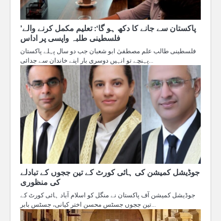
’پاکستان سے جانے کا دکھ ہو گا‘: تعلیم مکمل کرنے والے
فلسطینی طلبہ واپسی پر اداس
فلسطینی طالب علم مصطفیٰ ابو شعبان جب دو سال پہلے پاکستان
پہنچے تو انہیں دوسری بار اپنے خاندان سے جدائی…
جوڈیشل کمیشن کی ہائی کورٹ کے تین ججوں کے تبادلے
کی منظوری
جوڈیشل کمیشن آف پاکستان نے منگل کو اسلام آباد ہائی کورٹ کے
تین ججوں جسٹس محسن اختر کیانی، جسٹس بابر…