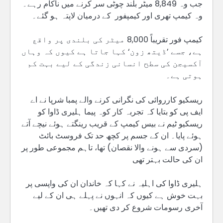
جب وہ 8,849 میٹر بلند چوٹی سر کرنے میں ناکام رہے۔
وہ کیمپ تھری اور کیمپفور کے درمیان لاپتہ ہو گئے۔
کیمپ فور تقریباً 8,000 میٹر کی بلندی پر واقع
ہے، جسے ’ڈیتھ زون‘ کہا جاتا ہے کیوں کہ وہاں
آکسیجن کی سطح انسانی زندگی کے لیے بہت کم
ہوتی ہے۔
ریسکیو کارروائی کی نگرانی کرنے والے پمبا شرپا نے اے
ایف پی کو بتایا کہ تجربہ کار کوہ پیما ہلیری ڈاوا کو
ریسکیو ٹیم نے بیس کیمپ کے قریب رینگتے ہوئے نیچے آتے
ہوئے پایا۔ ان کے جسم پر کچھ حد تک فروسٹ بائٹ
(سردی سے ہونے والا نقصان) تھا، تاہم مجموعی طور پر
ان کی حالت بہتر تھی
ہلیری ڈاوا کی اہلیہ نے کہا کہ خاندان ان کی واپسی پر
بہت خوش ہے کیوں کہ انہوں نے پہلے ہی ان کے لیے
آخری رسومات شروع کر دی تھیں۔