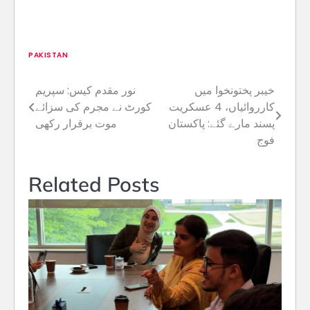
PAKISTAN
خیبر پختونخوا میں
نور مقدم کیس: سپریم
Post
کارروائیاں، 4 عسکریت
کورٹ نے مجرم کی سزائے
navigation
پسند مارے گئے: پاکستان
موت برقرار رکھی
فوج
Related Posts