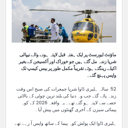
ماؤنٹ ایورسٹ پر ایک ہفتہ قبل لاپتہ ہونے والے نیپالی
شرپا زندہ مل گئے ہیں جو خوراک اور آکسیجن کے بغیر
اکیلے رینگتے ہوئے تقریباً مکمل طور پر بیس کیمپ تک
واپس پہنچ گئے۔
52 سالہ ہلیری ڈاوا شرپا جمعرات کی صبح اس وقت
زندہ پائے گئے جب وہ دنیا کی بلند ترین چوٹی کے بالائی
حصے سے لاپتہ ہو گئے تھے۔ یہ واقعہ 2026 کے کوہ
پیمائی سیزن کے آخری گھنٹوں میں پیش آیا۔
ہلیری ڈاوا ایک پولش کوہ پیما کے ساتھ واپس آ رہے تھے