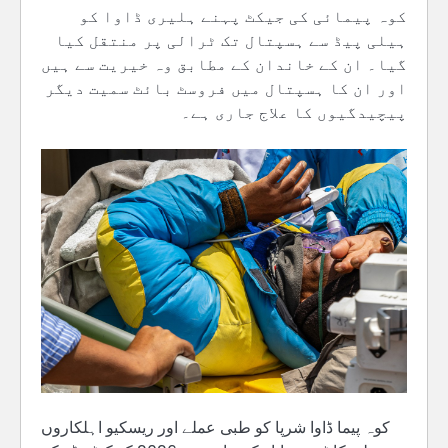
کوہ پیمائی کی جیکٹ پہنے ہلیری ڈاوا کو
ہیلی پیڈ سے ہسپتال تک ٹرالی پر منتقل کیا
گیا۔ ان کے خاندان کے مطابق وہ خیریت سے ہیں
اور ان کا ہسپتال میں فروسٹ بائٹ سمیت دیگر
پیچیدگیوں کا علاج جاری ہے۔
کوہ پیما ڈاوا شرپا کو طبی عملے اور ریسکیو اہلکاروں