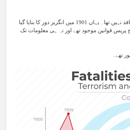
انضمام سے قبل سابقہ فاٹا میں آئینِ پاکستان مکمل طور پر نافذ نہیں تھا۔ یہاں 1901 میں انگریز دور کا بنایا گیا
ضح پریس قوانین موجود تھے اور نہ ہی معلومات تک
ور تھے۔