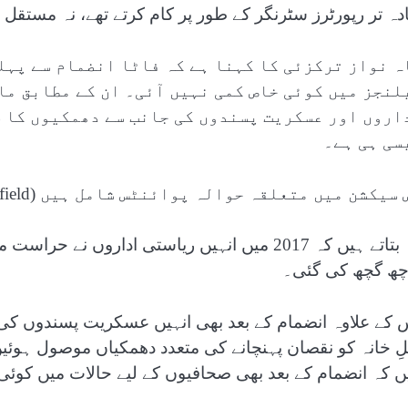
ادہ تر رپورٹرز سٹرنگر کے طور پر کام کرتے تھے، نہ مستقل 
ہ نواز ترکزئی کا کہنا ہے کہ فاٹا انضمام سے پہل
لنجز میں کوئی خاص کمی نہیں آئی۔ ان کے مطابق ما
اروں اور عسکریت پسندوں کی جانب سے دھمکیوں کا س
سی ہی ہے۔
سیکشن میں متعلقہ حوالہ پوائنٹس شامل ہیں (Related Nodes field)
وہ بتاتے ہیں کہ 2017 میں انہیں ریاستی اداروں
چھ گچھ کی گئی۔
 کے علاوہ انضمام کے بعد بھی انہیں عسکریت پسندوں کی 
لِ خانہ کو نقصان پہنچانے کی متعدد دھمکیاں موصول ہوئی
ں کہ انضمام کے بعد بھی صحافیوں کے لیے حالات میں کوئی 