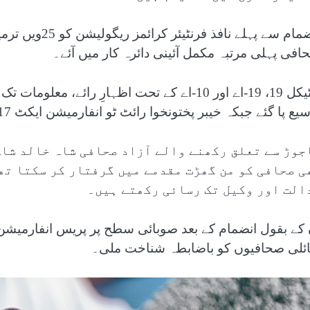
انضمام سے پہلے 
افی پہلی مرتبہ مکمل آئینی دائرہ کار میں آئے۔
آرٹیکل 19، 19-اے اور 10-اے کے تحت اظہارِ را
ع پا گئے جبکہ خیبر پختونخوا رائٹ ٹو انفارمیشن ایکٹ 2017 کا اطلاق بھی قبائلی اضلاع تک ہوا۔
جوڑ سے تعلق رکھنے والے آزاد صحافی شاہ خالد شا
ی صحافی کو من گھڑت مقدمے میں گرفتار کر سکتا تھ
الت اور وکیل تک رسائی رکھتے ہیں۔
 کے بقول انضمام کے بعد صوبائی سطح پر پریس انفارمیشن
ائلی صحافیوں کو باضابطہ شناخت ملی۔