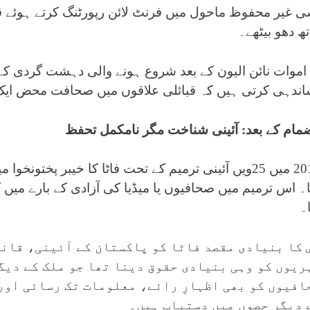
ی غیر محفوظ ماحول میں فرنٹ لائن رپورٹنگ کرتے ہوئے ق
تھ دھو بیٹھے۔
 اموات نائن الیون کے بعد شروع ہونے والی دہشت گردی 
اندہی کرتی ہیں کہ قبائلی علاقوں میں صحافت محض ایک پ
ضمام کے بعد: آئینی شناخت مگر نامکمل تحفظ
2018 میں 25ویں آئینی ترمیم کے تحت فاٹا کا خیبر پخت
ا۔ اس ترمیم میں صحافیوں یا میڈیا کی آزادی کے بارے م
۔
 کا بنیادی مقصد فاٹا کو پاکستان کے آئینی، قانو
ریوں کو وہی بنیادی حقوق دینا تھا جو ملک کے دیگ
افیوں کو بھی اظہارِ رائے، معلومات تک رسائی اور
 دیگر حصوں میں دستیاب ہیں۔