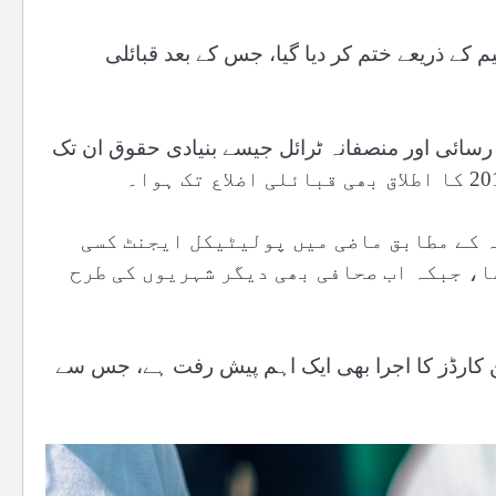
نافذ فرنٹیئر کرائمز ریگولیشن کو 25ویں ترمیم کے ذریعے ختم کر دیا گیا، جس کے بعد قبائلی
ئے، معلومات تک رسائی اور منصفانہ ٹرائل جیسے بنیادی حقوق ان تک
ہ کے مطابق ماضی میں پولیٹیکل ایجنٹ کسی
ا، جبکہ اب صحافی بھی دیگر شہریوں کی طرح
 کارڈز کا اجرا بھی ایک اہم پیش رفت ہے، جس سے