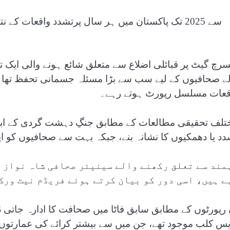
سرچ گیٹ پر قبائلی اضلاع سے متعلق شائع ہونے والی ایک 
لے صحافیوں کے لیے سب سے بڑا مسئلہ جسمانی تحفظ تھا۔ 
قعات مسلسل رپورٹ ہوتے رہے۔
تلف تحقیقی مطالعات کے مطابق جنگِ دہشت گردی کے ابتد
دد یا دھمکیوں کا نشانہ بنے، جبکہ بہت سے صحافیوں کو اپنا 
مند سے تعلق رکھنے والے سینیئر صحافی شاہ نواز ت
ے ہیں، اسی دور کو بیان کرتے ہوئے فریڈم نیٹ ورک
 رپورٹوں کے مطابق سابق فاٹا میں صحافت کا ادارہ جاتی 
یس کلب موجود تھے، جن میں سے بیشتر کرائے کی عمارتوں 