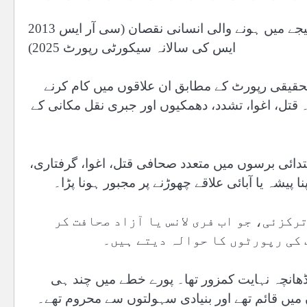
2013 سے 2025 تک پاکستان میں ہر سال پرتشدد واقعات کے نتیجے میں ہونے والی انسانی نقصان (سی آر ایس
ایس کی سالانہ سیکورٹی رپورٹ 2025)
تحقیقی رپورٹ کے مطابق ان علاقوں میں کام کرنے
قتل، اغوا، تشدد، دھمکیوں اور جبری نقل مکانی کے
ائی برسوں میں متعدد صحافی قتل، اغوا، گرفتاری،
پیشہ یا آبائی علاقے چھوڑنے پر مجبور ہونا پڑا۔
رکزئی، جو اب فری لانس یا آزاد صحافت کر
 کی رپورٹوں کا حوالہ دیتے ہیں۔
ڈھانچہ نہایت کمزور تھا۔ پورے خطے میں چند ہی
میں قائم تھے اور بنیادی سہولتوں سے محروم تھے۔