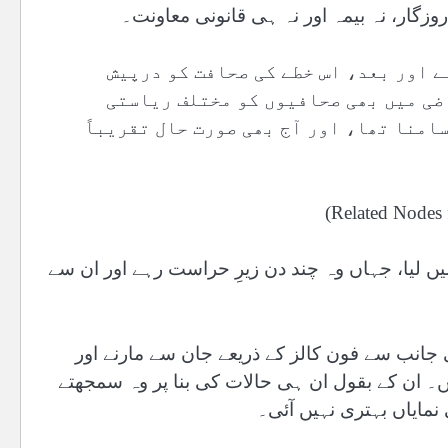
روزگار، نہ بیمہ اور نہ ہی قانونی معاونت۔
ے اور بعد، اس خطے کی صحافت کو درپیش
ضی میں بھی صحافیوں کو مختلف ریاستی
امنا تھا، اور آج بھی صورت حال تقریباً
 نے حراست میں لیا، جہاں وہ چند دن زیرِ حراست رہے اور ان سے
جانب سے فون کالز کے ذریعے جان سے مارنے اور
ں۔ ان کے بقول ان ہی حالات کی بنا پر وہ سمجھتے
نمایاں بہتری نہیں آئی۔