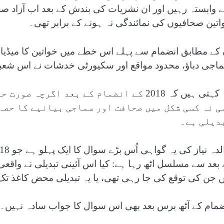
 وابستہ رہیں اور ان نشریات کی بندش کے بعد اب آزاد ص
اتین صحافیوں کی نمائندگی نہ ہونے کے برابر تھی۔
 کے مطابق انضمام سے پہلے اس خطے میں خواتین کا میڈیا 
اجی دباؤ، محدود مواقع اور سکیورٹی خدشات نے اس شعبے کو
وہ کہتی ہیں کہ 2018 کے انضمام کے بعد ا
ی نہ کسی شکل میں صحافت اور سماجی بیانیے کا حصہ
دیلی ہے۔
 بعد سے مسلسل اٹھ رہا ہے: کیا اس آئینی تبدیلی نے واقع
ں جن کی توقع کی جا رہی تھی، یا یہ تبدیلی محض کاغذ ت
ضمام کے آٹھ برس بعد بھی اس سوال کا جواب سادہ نہیں۔