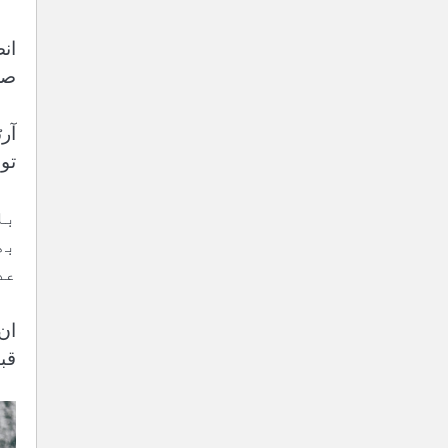
صح
توسی
با
بھ
عد
ان
قب