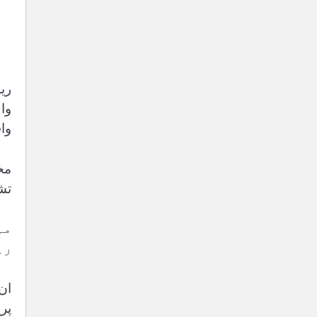
ری
وا
وا
مخ
تش
مہ
رہ
ان
پر