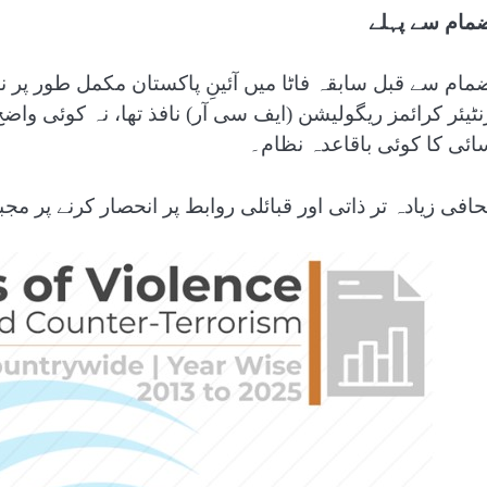
ضمام سے پہلے
نٹیئر کرائمز ریگولیشن (ایف سی آر) نافذ تھا، نہ کوئی وا
ائی کا کوئی باقاعدہ نظام۔
افی زیادہ تر ذاتی اور قبائلی روابط پر انحصار کرنے پر مجب