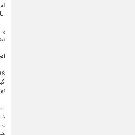
اس
ہا
یہ
نش
ان
گی
تھا
اس
شہ
صح
کے