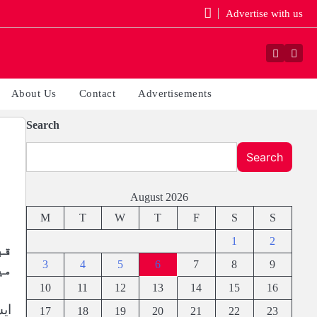
Advertise with us
Faceboo
Yout
About Us
Contact
Advertisements
Search
Search
August 2026
M
T
W
T
F
S
S
1
2
قب
3
4
5
6
7
8
9
می
10
11
12
13
14
15
16
ای
17
18
19
20
21
22
23