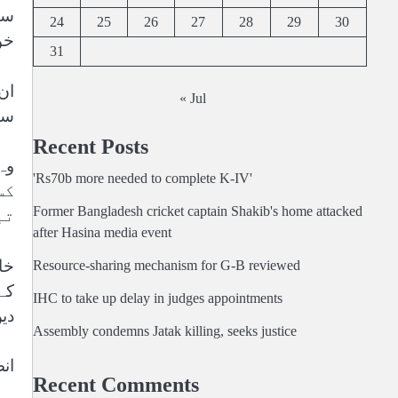
سے
24
25
26
27
28
29
30
خو
31
ان
« Jul
سم
Recent Posts
'Rs70b more needed to complete K-IV'
کس
Former Bangladesh cricket captain Shakib's home attacked
تب
after Hasina media event
Resource-sharing mechanism for G-B reviewed
کے
IHC to take up delay in judges appointments
دی
Assembly condemns Jatak killing, seeks justice
ان
Recent Comments