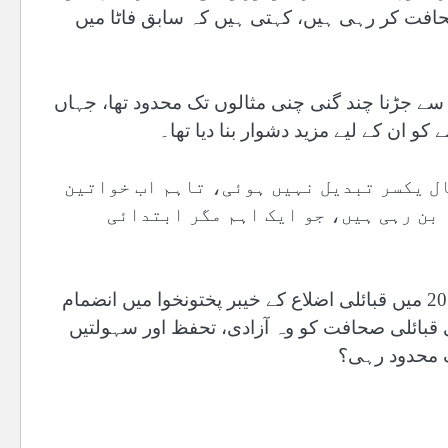
حافت کر رہی ہیں، کہتی ہیں کہ سابق فاٹا میں
سے جڑنا چند گنی چنی مثالوں تک محدود تھا، جہاں
 ان کے لیے مزید دشوار بنا دیا تھا۔
گرچہ صورت حال یکسر تبدیل نہیں ہوئی، تاہم اب خواتین
 بن رہی ہیں، جو ایک اہم مگر ابتدائی
خالدہ نیاز کی یہ گواہی اُس بڑے سوال کا ایک پہلو ہے جو 2018 میں قبائلی اضلاع کے خیبر پختونخوا میں انضمام
ی قبائلی صحافت کو وہ آزادی، تحفظ اور سہولتیں
ک محدود رہی؟