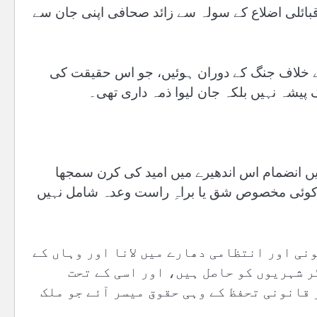
بائلی اضلاع کے سولہ سے زائد صحافی اپنی جان سے
کے خلاف جنگ کے دوران ہوئیں، جو اس حقیقت کی
یشہ نہیں بلکہ جان لیوا ذمہ داری تھی۔
ونخوا میں انضمام اس اندھیرے میں امید کی کرن سمجھا
یں کوئی مخصوص شق یا براہِ راست وعدہ شامل نہیں
نی اور انتظامی دھارے میں لانا اور وہاں کے
ر شہریوں کو حاصل ہیں، اور اسی کے تحت
 قانونی تحفظ کے وہی حقوق میسر آئے جو ملک