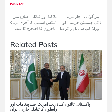
PAKISTAN
پیراگوئے نے چار مرتبہ
ملاکنڈ اور قبائلی اضلاع میں
Post
کی چیمپیئن جرمنی کو
ٹیکس استثنیٰ کا آخری دن،
navigation
ورلڈ کپ سے باہر کر دیا
تاجروں کا احتجاج کا عندیہ
Related Posts
پاکستانی ثالثوں کے ذریعے امریکہ سے پیغامات اور
رابطوں کا تبادلہ جاری: ایران