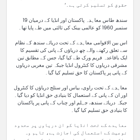
حقوق کو تسلیم کرتی ہے۔‘
سندھ طاس معاہدہ پاکستان اور انڈیا کے درمیان 19
ستمبر 1960 کو عالمی بینک کی ثالثی میں طے پایا تھا۔
اس بین الاقوامی معاہدے کے تحت دریائے سندھ کے نظام
سے تعلق رکھنے والے چھ دریاؤں کے پانی کی تقسیم کا
ایک باقاعدہ فریم ورک طے کیا گیا، جس کے مطابق تین
مشرقی دریاوں کا کنٹرول انڈیا جبکہ تین مغربی دریاوں
کے پانی پر پاکستان کا حق تسلیم کیا گیا۔
معاہدے کے تحت راوی، بیاس اور ستلج دریاؤں کا کنٹرول
اور ان کے پانی کے استعمال کا بنیادی حق انڈیا کو دیا گیا۔
جبکہ دریائے سندھ، جہلم اور چناب کے پانی پر پاکستان
کا بنیادی حق تسلیم کیا گیا۔
معاہدے کے تحت انڈیا کو ان دریاوں پر محدود
نوعیت کے استعمال کی اجازت ہے، تاہم وہ