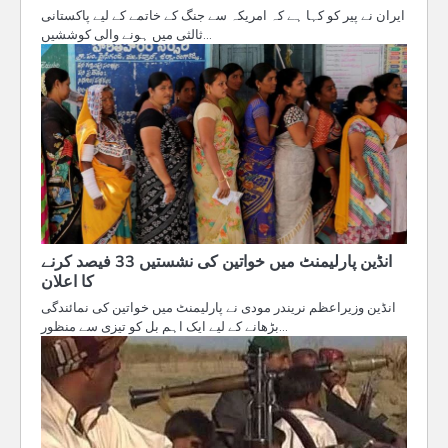
ایران نے پیر کو کہا ہے کہ امریکہ سے جنگ کے خاتمے کے لیے پاکستانی
ثالثی میں ہونے والی کوششیں…
انڈین پارلیمنٹ میں خواتین کی نشستیں 33 فیصد کرنے
کا اعلان
انڈین وزیراعظم نریندر مودی نے پارلیمنٹ میں خواتین کی نمائندگی
بڑھانے کے لیے ایک اہم بل کو تیزی سے منظور…