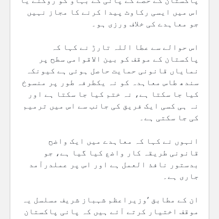
پاکستان کے حصے کے پانی کے بہاو کو روکنے یا
اس میں ایسی رکاوٹ پیدا کرنے کا مجاز نہیں
جو معاہدے کی خلاف ورزی ہو۔
اس حوالے سے عطا اللہ تارڑ نے کہا کہ
پاکستان کے موقف کو بین الاقوامی سطح پر
نمایاں قانونی حمایت حاصل ہوئی ہے کیونکہ
سندھ طاس معاہدہ کو نہ یکطرفہ طور پر منسوخ
کیا جا سکتا ہے، نہ ختم کیا جا سکتا ہے اور
نہ ہی کسی ایک فریق کی جانب سے اس میں ترمیم
کی جا سکتی ہے۔
انہوں نے کہا کہ معاہدے میں ایک واضح
قانونی طریقہ کار واضع کیا گیا ہے، جو
بدستور نافذ العمل ہے اور اس پر عملدرآمد
جاری ہے۔
ان کے مطابق ’وزیراعظم شہباز شریف مسلسل یہ
موقف اختیار کرتے آئے ہیں کہ پانی پاکستان