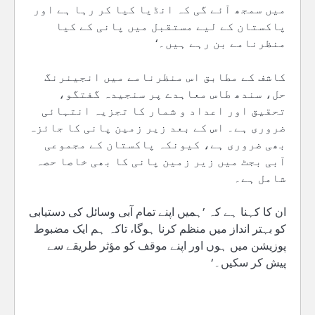
میں سمجھ آئے گی کہ انڈیا کیا کر رہا ہے اور
پاکستان کے لیے مستقبل میں پانی کے کیا
منظرنامے بن رہے ہیں۔‘
کاشف کے مطابق اس منظرنامے میں انجینرنگ
حل، سندھ طاس معاہدے پر سنجیدہ گفتگو،
تحقیق اور اعداد و شمار کا تجزیہ انتہائی
ضروری ہے۔ اس کے بعد زیر زمین پانی کا جائزہ
بھی ضروری ہے، کیونکہ پاکستان کے مجموعی
آبی بجٹ میں زیر زمین پانی کا بھی خاصا حصہ
شامل ہے۔
ان کا کہنا ہے کہ ’ہمیں اپنے تمام آبی وسائل کی دستیابی
کو بہتر انداز میں منظم کرنا ہوگا، تاکہ ہم ایک مضبوط
پوزیشن میں ہوں اور اپنے موقف کو مؤثر طریقے سے
پیش کر سکیں۔‘