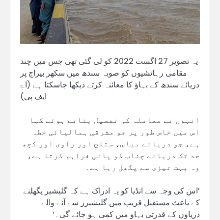
یہ تصویر 27 اگست 2022 کو لی گئی تھی جس میں چند
مقامی رہائشیوں کو صوبہ سندھ میں سکھر بیراج پر
دریائے سندھ کے بہاؤ کا معائنہ کرتے دیکھا جاسکتا ہے (اے
ایف پی)
انہوں نے معاملہ کی تفصیل بتاتے ہوئے کہا
اس میں خاص طور پر جو مشرقی ہمالیائی خطہ
ہے، جو دریائے بیاس، ستلج اور راوی اور کچھ
حد تک دریائے چناب کو پانی فراہم کرتا ہے،
وہ بہت تیزی سے پگھل رہا ہے۔
’اس کی وجہ سے انڈیا کو یہ ادراک ہے کہ گلیشیر پگھلنے
کے باعث مستقبل قریب میں گلیشیرز سے آنے والے
دریاوں کے قدرتی بہاو میں کمی ہو جائے گی۔‘