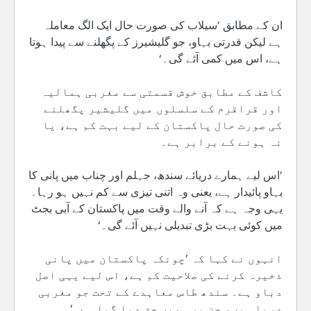
ان کے مطابق ’سیلاب کی صورت حال ایک الگ معاملہ
ہے لیکن قدرتی بہاو، جو گلیشیرز کے پگھلنے سے پیدا ہوتا
ہے، اس میں کمی آئے گی۔‘
کاشف کے مطابق خوش قسمتی سے مغربی ہمالیہ
اور قراقرم کے سلسلوں میں گلیشیر پگھلنے
کی صورت حال پاکستان کے لیے بہت کم ہے، یا
نہ ہونے کے برابر ہے۔
’اس لیے ہمارے دریائے سندھ، جہلم اور چناب میں پانی کا
بہاو پائیدار ہے، یعنی وہ اتنی تیزی سے کم نہیں ہو رہا۔
یہی وجہ ہے کہ آنے والے وقت میں پاکستان کے آبی بجٹ
میں کوئی بہت بڑی تبدیلی نہیں آئے گی۔‘
انہوں نے کہا کہ ’چونکہ پاکستان میں پانی
ذخیرہ کرنے کی صلاحیت کم ہے، اس لیے یہی اصل
دباو ہے۔ سندھ طاس معاہدے کے تحت جو مغربی
دریا ہیں، جن پر ہمیں حق دیا گیا ہے۔‘