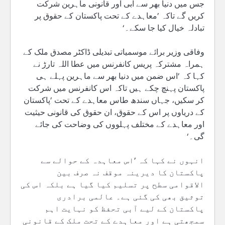
جس میں دنیا بھر سے آبی اور قانونی ماہرین شرکت
کریں گے تاکہ ’معاہدے کے تحت پاکستان کے حقوق پر
تبادلہ خیال کیا جا سکے۔‘
وفاقی وزیر برائے موسمیاتی تبدیلی ڈاکٹر مصدق ملک کے
ہمراہ مشترکہ پریس کانفرنس میں عطا اللہ تارڑ نے
کہا کہ ’اس ضمن میں دنیا بھر سے ماہرین پہلے ہی
پاکستان پہنچ چکے ہیں تاکہ اس کانفرنس میں شرکت
کر سکیں، جہاں سندھ طاس معاہدے کے تحت ’پاکستان
کے دریاوں پر اس کے حقوق، ان حقوق کی قانونی حیثیت
اور معاہدے کے مختلف پہلووں کی وضاحت کی جائے
گی۔‘
انہوں نے کہا کہ ’اس معاہدہ کے حوالے سے
پاکستان کا دیرینہ موقف نہ صرف بین
الاقوامی سطح پر تسلیم کیا گیا ہے بلکہ اس کی
توثیق بھی کی گئی ہے۔ عالمی برادری
پاکستان کے لیے آبی تحفظ کو نہایت اہم
سمجھتی ہے اور معاہدے کے تحت ملک کے قانونی