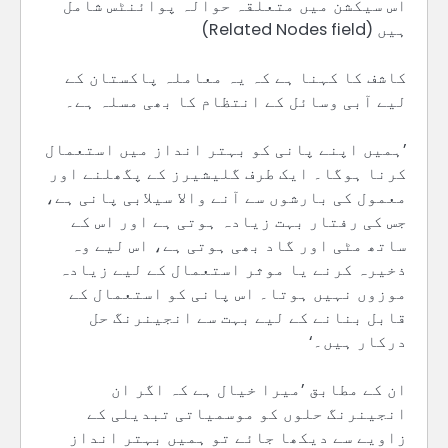
اس سیکشن میں متعلقہ حوالہ پوائنٹس شامل
ہیں (Related Nodes field)
کاشف کا کہنا ہے کہ یہ معاملہ پاکستان کے
لیے آبی وسائل کے انتظام کا بھی مسلہ ہے۔
’ہمیں اپنے پانی کو بہتر انداز میں استعمال
کرنا ہوگا۔ ایک طرف گلیشیرز کے پگھلنے اور
معمول کی بارشوں سے آنے والا سیلابی پانی ہے،
جس کی رفتار بہت زیادہ ہوتی ہے اور اس کے
ساتھ مٹی اور گاد بھی ہوتی ہے، اس لیے وہ
ذخیرہ کرنے یا موثر استعمال کے لیے زیادہ
موزوں نہیں ہوتا۔ اس پانی کو استعمال کے
قابل بنانے کے لیے بہت سے انجینرنگ حل
درکار ہیں۔‘
ان کے مطابق ’میرا خیال ہے کہ اگر ان
انجینرنگ حلوں کو موسمیاتی تبدیلی کے
زاویے سے دیکھا جائے تو ہمیں بہتر انداز