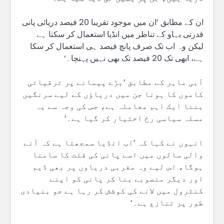
ان کے مطابق ’ان میں موجود تقریبا 20 فیصد دریائی پانی
قدرتی بہاو کے تناظر میں انڈیا استعمال کر سکتا ہے
لیکن وہ اب تک صرف پانچ فیصد ہی استعمال کر سکا
ہے، ابھی تک 20 فیصد تک بھی نہیں پہنچا۔‘
آبی ماہر کے مطابق ’بڑے پیمانے پر ترقیاتی
کاموں کا ہونا جن میں دریاؤں کے لیے سرنگیں
بننا ایک اہم معاملہ ہے، جس کی وجہ سے یہ
مسلہ سیاسی رخ اختیار کر گیا ہے۔‘
انہوں نے کہا کہ ’اب انڈیا سمجھتا ہے کہ آنے
والی سالوں میں اسے پانی کی قلت کا سامنا
ہوگا، اس لیے وہ مغربی دریاوں پر بھی ڈیم
اور دیگر منصوبے بنا کر پانی کو اپنے
کنٹرول میں لانے کی کوشش کر رہا ہے جو بنیادی
طور پر تنازع ہے۔‘