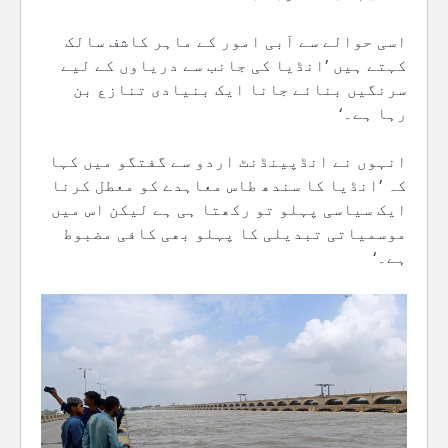
اسی حوالے سے آبی امور کے ماہر کاشف سالک
کہتے ہیں ’انڈیا کی جانب سے دریاوں کے لیے
سرنگیں بنائے جانا ایک بنیادی تنازع بن
رہا ہے۔‘
انہوں نے انڈپینڈنٹ اردو سے گفتگو میں کہا
کہ ’انڈیا کا سندھ طاس معاہدے کو معطل کرنا
ایک سیاسی پہلو تو رکھتا ہی ہے لیکن اس میں
موسمیاتی تبدیلی کا پہلو بھی کافی مضبوط
ہے۔‘