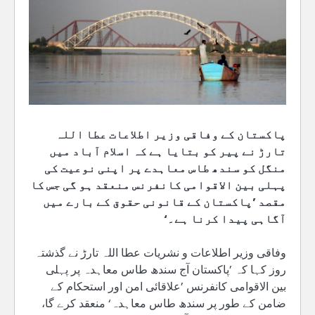
پاکستان کے وفاقی وزیر اطلاعات عطا اللہ
تارڑ نے پیر کو بتایا ہے کہ اسلام آباد میں
منگل کو سندھ طاس معاہدے پر اپنی نوعیت کی
پہلی بین الاقوامی کانفرنس منعقد ہو گی جس کا
مقصد ’پاکستان کے قانونی حقوق کے بارے میں
آگاہی پیدا کرنا ہے۔‘
وفاقی وزیر اطلاعات و نشریات عطا اللہ تارڑ نے گذشتہ
روز کہا کہ ’پاکستان آج سندھ طاس معاہدہ پر پہلی
بین الاقوامی کانفرنس ’علاقائی امن اور استحکام کے
ضامن کے طور پر سندھ طاس معاہدہ‘ منعقد کرے گا،