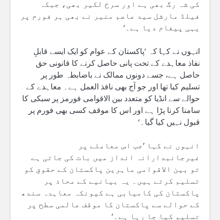
کی شہ رگ بھی ہے اور سرخ لکیر بھی، جبکہ
فیلڈ مارشل سید عاصم منیر نے بھی ہر فورم پر
یہی پیغام دیا ہے۔‘
انہوں نے کہا کہ ’پاکستان کے عوام کو ایک ایسے قابلِ
نفاذ معاہدے کے تحت پانی حاصل کرنے کا قانونی حق
حاصل ہے، جسے دونوں ممالک نے باضابطہ طور پر
تسلیم کیا تھا اور جو آج بھی نافذ العمل ہے۔ معاہدے کے
حوالے سے انڈیا کو متعدد بین الاقوامی فورمز پر سبکی کا
سامنا کرنا پڑا ہے اور اس کا موقف کسی بھی فورم پر
قبول نہیں کیا گیا۔‘
انہوں نے کہا ’جب اس معاملے پر
غیرجانبدارانہ انداز میں بات کی جاتی ہے
تو بین الاقوامی ماہرین پاکستان کے حقوق کو
تسلیم کرتے ہیں۔ یہ بیانیے کے محاذ پر
پاکستان کی کامیابی ہے کیونکہ معاہدہ سندھ
کے حوالے سے پاکستان کا موقف عالمی سطح پر
تسلیم کیا جا رہا ہے۔‘