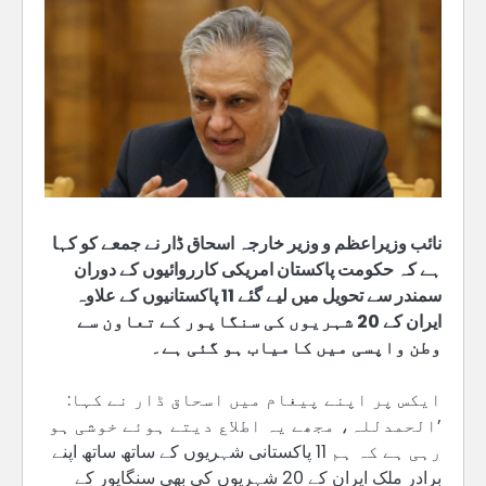
نائب وزیراعظم و وزیر خارجہ اسحاق ڈار نے جمعے کو کہا
ہے کہ حکومت پاکستان امریکی کارروائیوں کے دوران
سمندر سے تحویل میں لیے گئے 11 پاکستانیوں کے علاوہ
ایران کے 20 شہریوں کی سنگاپور کے تعاون سے
وطن واپسی میں کامیاب ہو گئی ہے۔
ایکس پر اپنے پیغام میں اسحاق ڈار نے کہا:
’الحمدللہ، مجھے یہ اطلاع دیتے ہوئے خوشی ہو
رہی ہے کہ ہم 11 پاکستانی شہریوں کے ساتھ ساتھ اپنے
برادر ملک ایران کے 20 شہریوں کی بھی سنگاپور کے