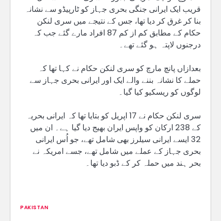
قریب ایک ایرانی جنگی بحری جہاز کو ٹارپیڈو سے نشانہ
بنا کر غرق کر دیا تھا، جس کے نتیجے میں سری لنکن
حکام کے مطابق کم از کم 87 افراد مارے گئے جب کہ
درجنوں لاپتہ ہو گئے تھے۔
بعدازاں پانچ مارچ کو سری لنکن حکام نے کہا تھا کہ
حملے کا نشانہ بننے والے ایک اور ایرانی بحری جہاز سے
لوگوں کو ریسکیو کیا گیا۔
سری لنکن حکام نے 17 اپریل کو بتایا تھا کہ ایرانی بحریہ
کے 238 ارکان کو واپس ایران بھیج دیا گیا ہے۔ ان میں
32 ایسے ایرانی سیلرز بھی شامل تھے، جو اُس ایرانی
بحری جہاز کے عملے میں شامل تھے، جسے امریکہ نے
بحر ہند میں حملہ کر کے ڈبو دیا تھا۔
PAKISTAN