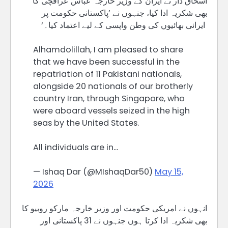
اسحاق ڈار نے ایران کے وزیر خارجہ عباس عراقچی کا
بھی شکریہ ادا کیا، جنہوں نے ’پاکستانی حکومت پر
ایرانی بھائیوں کی وطن واپسی کے لیے اعتماد کیا۔‘
Alhamdolillah, I am pleased to share
that we have been successful in the
repatriation of 11 Pakistani nationals,
alongside 20 nationals of our brotherly
country Iran, through Singapore, who
were aboard vessels seized in the high
seas by the United States.
All individuals are in…
— Ishaq Dar (@MIshaqDar50)
May 15,
2026
انہوں نے امریکی حکومت اور وزیر خارجہ مارکو روبیو کا
بھی شکریہ ادا کرتا ہوں جنہوں نے 31 پاکستانی اور