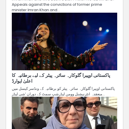
Appeals against the convictions of former prime
minister Imran Khan and…
پاکستانی اوپیرا گلوکارہ سائرہ پیٹر کے لیے برطانیہ کا
اعلیٰ ایوارڈ
پاکستانی اوپیرا گلوکارہ سائرہ پیٹر کو برطانیہ کے ونڈسر کیسل میں
منعقدہ انٹرنیشنل وومن لیڈرشپ سمٹ کے دوران ’شی لیڈز…