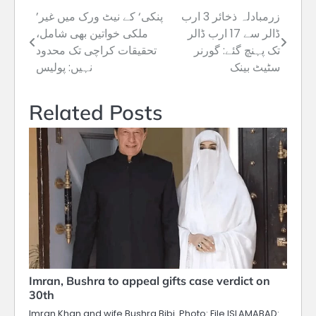
زرمبادلہ ذخائر 3 ارب
’پنکی‘ کے نیٹ ورک میں غیر
Post
ڈالر سے 17 ارب ڈالر
ملکی خواتین بھی شامل،
navigation
تک پہنچ گئے: گورنر
تحقیقات کراچی تک محدود
سٹیٹ بینک
نہیں: پولیس
Related Posts
Imran, Bushra to appeal gifts case verdict on
30th
Imran Khan and wife Bushra Bibi. Photo: File ISLAMABAD: