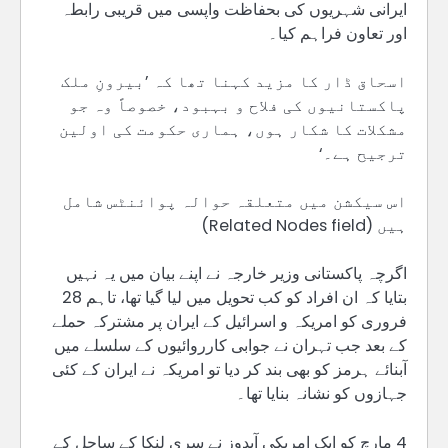
ایرانی شہریوں کی بحفاظت واپسی میں قریبی رابطہ
اور تعاون فراہم کیا۔
اسحاق ڈار کا مزید کہنا تھا کہ ’بیرونِ ملک
پاکستانیوں کی فلاح و بہبود، خصوصاً وہ جو
مشکلات کا شکار ہوں، ہماری حکومت کی اولین
ترجیح ہے۔‘
اس سیکشن میں متعلقہ حوالہ پوائنٹس شامل
ہیں (Related Nodes field)
اگرچہ پاکستانی وزیر خارجہ نے اپنے بیان میں یہ نہیں
بتایا کہ ان افراد کو کب تحویل میں لیا گیا تھا، تاہم 28
فروری کو امریکہ و اسرائیل کے ایران پر مشترکہ حملے
کے بعد جب تہران نے جوابی کارروائیوں کے سلسلے میں
آبنائے ہرمز کو بھی بند کر دیا تو امریکہ نے ایران کے کئی
جہازوں کو نشانہ بنایا تھا۔
4 مارچ کو ایک امریکی آبدوز نے سری لنکا کے ساحل کے