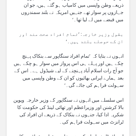
ذریعے وطن واپسی میں کامیاب ہو گئے ہیں، جو ان
جہازوں پر سوار تھے جنہیں امریکہ نے بلند سمندروں
میں قبضے میں لے لیا تھا۔‘
بقول وزیر خارجہ: ’تمام افراد صحت مند اور
ان کے حوصلے بلند ہیں۔‘
انہوں نے بتایا کہ ’تمام افراد سنگاپور سے بنکاک پہنچ
چکے ہیں اور پہلے ہی اس پرواز میں سوار ہو چکے ہیں
جو آج رات اسلام آباد پہنچنے کے لیے شیڈول ہے۔ اس کے
بعد ہمارے ایرانی بھائیوں کو ان کے وطن واپسی میں
سہولت فراہم کی جائے گی۔‘
اس سلسلے میں انہوں نے سنگاپور کے وزیر خارجہ ویوین
بالا کرشنن اور وزیراعظم اور تھائی لینڈ کی حکومت کا
شکریہ ادا کیا، جنہوں نے بنکاک کے ذریعے ان افراد کی
ٹرانزٹ میں سہولت فراہم کی۔