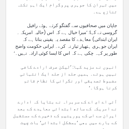
میں تہران کا جوہری پروگرام ایک اہم نکتہ
تنازع ہے۔
جاپان میں صحافیوں سے گفتگو کرتے ہوئے رافیل
گروسی نے کہا: ’میرا خیال ہے کہ اس (حالیہ امریکہ۔
ایران ابتدائی) معاہدے کا مقصد یہ یقینی بنانا ہے کہ
ایران جوہری ہتھیار تیار نہ کرے۔ ایرانی حکومت واضح
طور پر کہہ چکی ہے کہ اس کا ایسا کوئی ارادہ نہیں۔‘
انہوں نے مزید کہا: ’لیکن صرف ارادے کافی
نہیں ہوتے۔ ہمیں جلد از جلد ایک انتہائی
مضبوط تصدیقی اور نگرانی کا نظام قائم
کرنا ہوگا۔‘
آئی اے ای اے کے سربراہ نے بتایا کہ ادارے
نے امریکہ کے ساتھ ابتدائی معاہدے کے بعد
ایران سے اس کے یورینیم کے ذخیرے کے مستقبل
کے بارے میں بھی ’بمشکل ابتدائی‘ بات چیت