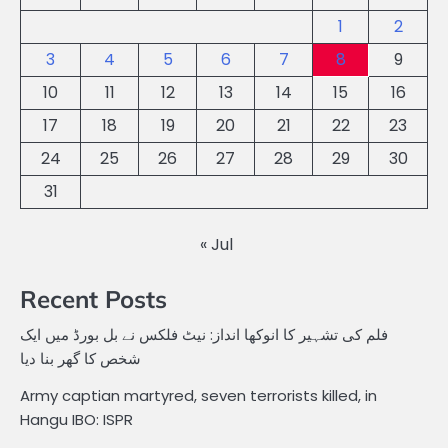
1
2
3
4
5
6
7
8
9
10
11
12
13
14
15
16
17
18
19
20
21
22
23
24
25
26
27
28
29
30
31
« Jul
Recent Posts
فلم کی تشہیر کا انوکھا انداز: نیٹ فلکس نے بل بورڈ میں ایک
شخص کا گھر بنا دیا
Army captian martyred, seven terrorists killed, in
Hangu IBO: ISPR