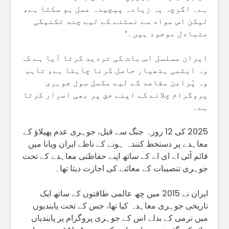
ہے۔ اگرچہ یہ زیادہ پیچیدہ عمل ہو سکتا ہے،
لیکن اس مواد سے نمٹنے کے لیے چند تکنیکی
متبادل موجود ہیں۔‘
ایران مسلسل اس بات کی تردید کرتا آیا ہے کہ
وہ ایٹمی ہتھیار حاصل کرنا چاہتا ہے، تاہم
وہ پُرامن مقاصد کے لیے مکمل سول جوہری
پروگرام چلانے کے اپنے حق پر بھی اصرار کرتا
ہے۔
2025 کی 12 روزہ جنگ سے قبل، جوہری عدم پھیلاؤ کے
معاہدے پر دستخط کنندہ ہونے کے ناطے ایران ویانا میں
قائم آئی اے ای اے کے ساتھ اپنے حفاظتی معاہدے کے تحت
جوہری تنصیبات کے معائنے کی اجازت دیتا تھا۔
ایران نے 2015 میں چھ عالمی طاقتوں کے ساتھ ایک
تاریخی جوہری معاہدہ کیا تھا، جس کے تحت پابندیوں
میں نرمی کے بدلے اس کے جوہری پروگرام پر پابندیاں