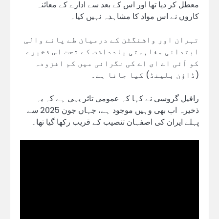
معطل کر دیا تھا اور اس کے بعد سے ادارے کے معائنہ
کاروں نے اس مواد کا مشاہدہ نہیں کیا۔
تہران اور واشنگٹن کے درمیان طے پانے والی
ابتدائی مفاہمتی یادداشت کے تحت اس ذخیرے
کو آئی اے ای اے کی نگرانی میں کم افزودہ
(ڈاؤن بلینڈ) کیا جانا ہے۔
رافیل گروسی نے کہا کہ عمومی تاثر یہی ہے کہ یہ
ذخیرہ اب بھی وہیں موجود ہے، جہاں جون 2025 سے
پہلے ایران کی اصفہان تنصیب کے قریب رکھا گیا تھا۔