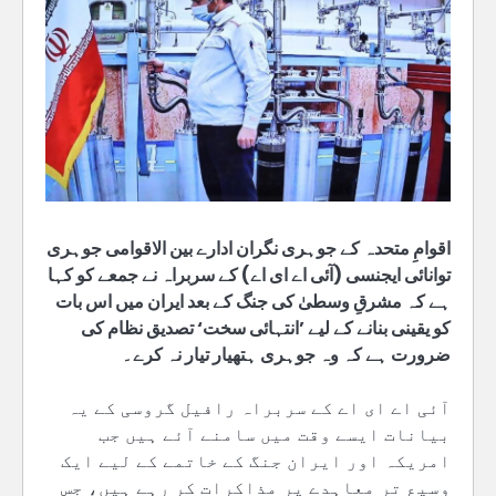
اقوامِ متحدہ کے جوہری نگران ادارے بین الاقوامی جوہری
توانائی ایجنسی (آئی اے ای اے) کے سربراہ نے جمعے کو کہا
ہے کہ مشرقِ وسطیٰ کی جنگ کے بعد ایران میں اس بات
کو یقینی بنانے کے لیے ’انتہائی سخت‘ تصدیق نظام کی
ضرورت ہے کہ وہ جوہری ہتھیار تیار نہ کرے۔
آئی اے ای اے کے سربراہ رافیل گروسی کے یہ
بیانات ایسے وقت میں سامنے آئے ہیں جب
امریکہ اور ایران جنگ کے خاتمے کے لیے ایک
وسیع تر معاہدے پر مذاکرات کر رہے ہیں، جس