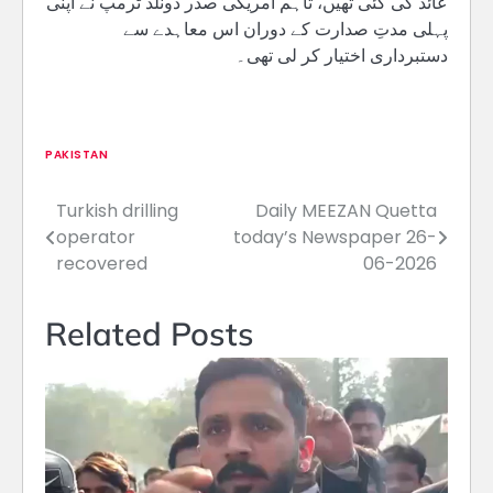
عائد کی گئی تھیں، تاہم امریکی صدر ڈونلڈ ٹرمپ نے اپنی
پہلی مدتِ صدارت کے دوران اس معاہدے سے
دستبرداری اختیار کر لی تھی۔
PAKISTAN
Turkish drilling
Daily MEEZAN Quetta
Post
operator
today’s Newspaper 26-
navigation
recovered
06-2026
Related Posts