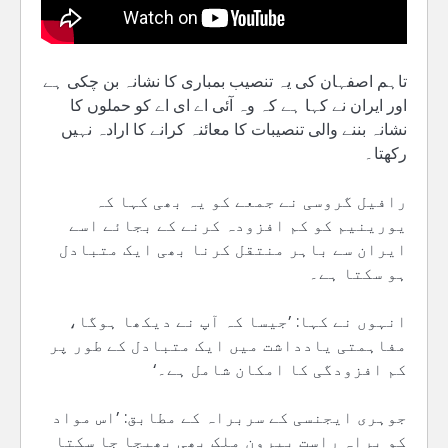
تاہم اصفہان کی یہ تنصیب بمباری کا نشانہ بن چکی ہے
اور ایران نے کہا ہے کہ وہ آئی اے ای اے کو حملوں کا
نشانہ بننے والی تنصیبات کا معائنہ کرانے کا ارادہ نہیں
رکھتا۔
رافیل گروسی نے جمعے کو یہ بھی کہا کہ
یورینیم کو کم افزودہ کرنے کے بجائے اسے
ایران سے باہر منتقل کرنا بھی ایک متبادل
ہو سکتا ہے۔
انہوں نے کہا: ’جیسا کہ آپ نے دیکھا ہوگا،
مفاہمتی یادداشت میں ایک متبادل کے طور پر
کم افزودگی کا امکان شامل ہے۔‘
جوہری ایجنسی کے سربراہ کے مطابق: ’اس مواد
کو براہِ راست بیرونِ ملک بھی بھیجا جا سکتا