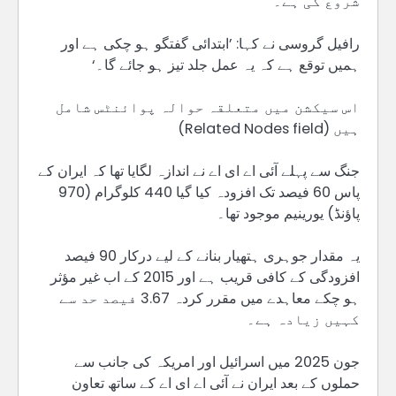
شروع کی ہے۔
رافیل گروسی نے کہا: ’ابتدائی گفتگو ہو چکی ہے اور
ہمیں توقع ہے کہ یہ عمل جلد تیز ہو جائے گا۔‘
اس سیکشن میں متعلقہ حوالہ پوائنٹس شامل
ہیں (Related Nodes field)
جنگ سے پہلے آئی اے ای اے نے اندازہ لگایا تھا کہ ایران کے
پاس 60 فیصد تک افزودہ کیا گیا 440 کلوگرام (970
پاؤنڈ) یورینیم موجود تھا۔
یہ مقدار جوہری ہتھیار بنانے کے لیے درکار 90 فیصد
افزودگی کے کافی قریب ہے اور 2015 کے اب غیر مؤثر
ہو چکے معاہدے میں مقرر کردہ 3.67 فیصد حد سے
کہیں زیادہ ہے۔
جون 2025 میں اسرائیل اور امریکہ کی جانب سے
حملوں کے بعد ایران نے آئی اے ای اے کے ساتھ تعاون