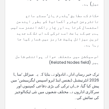
میل) ہے۔
حکام کے مطابق ’یلدرم ہان‘ سسٹم مائع
نائٹروجن ٹیٹرو آکسائیڈ کو بطور ایندھن
استعمال کرتا ہے اور چار راکٹ انجنز سے لیس
ہے، جس کے باعث اسے ترکی کے اب تک کے جدید
ترین میزائل پلیٹ فارمز میں شمار کیا جا
رہا ہے۔
اس سیکشن میں متعلقہ حوالہ پوائنٹس شامل
ہیں (Related Nodes field)
ترک خبر رساں ادارے انادولو نے بتایا کہ یہ میزائل ’ساہا
2026 انٹرنیشنل ڈیفنس اینڈ ایرو اسپیس ایگزیبیشن‘ میں
پیش کیا گیا، جہاں ترکی کی بڑی دفاعی کمپنیوں اور
سرکاری اداروں نے مختلف شعبوں میں نئی ٹیکنالوجیز
کی نمائش کی۔