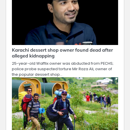
Karachi dessert shop owner found dead after
alleged kidnapping
25-year-old Wafflix owner was abducted from PECHS;
police probe suspected torture Mir Raza Ali, owner of
the popular dessert shop…