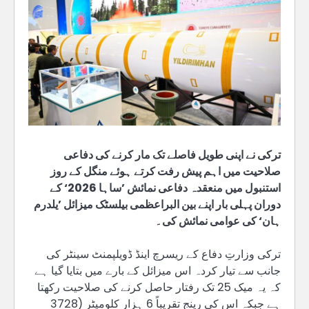
ترکی نے اپنی طویل فاصلے تک مار کرنے کی دفاعی
صلاحیت میں اہم پیش رفت کرتے ہوئے منگل کے روز
استنبول میں منعقدہ دفاعی نمائش ’ساہا 2026‘ کے
دوران پہلی بار اپنے بین البراعظمی بیلسٹک میزائل ’یلدرم
ہان‘ کی عوامی نمائش کی۔
ترکی وزارتِ دفاع کے ریسرچ اینڈ ڈویلپمنٹ سینٹر کی
جانب سے تیار کردہ اس میزائل کے بارے میں بتایا گیا ہے
کہ یہ میک 25 تک رفتار حاصل کرنے کی صلاحیت رکھتا
ہے جبکہ اس کی رینج تقریباً 6 ہزار کلومیٹر (3728