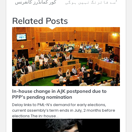
سے فائرنگ نہیں ہوگی‘
کور کمانڈرز کانفرنس
Related Posts
In-house change in AJK postponed due to
PPP’s pending nomination
Delay links to PML-N’s demand for early elections,
current assembly’s term ends in July, 2 months before
elections The in-house…