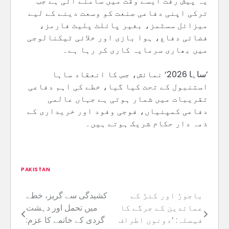
یہ پیش رفت ایسے وقت میں سامنے آئی ہے جب
ترکی اپنی دفاعی صنعت کو وسعت دینے کے لیے
میزائل سسٹمز، بغیر پائلٹ پلیٹ فارمز،
فضائی دفاع، ہوا بازی اور خلائی ٹیکنالوجی
میں بھاری سرمایہ کاری کر رہا ہے۔
’ساہا 2026‘ نمائش، جس کا انعقاد ساہا
استنبول کے تحت کیا گیا، خطے کی اہم دفاعی
تقریبات میں شمار ہوتی ہے جہاں عالمی
دفاعی کمپنیاں، فوجی وفود اور خریداری کے
ذمہ دار حکام شریک ہوتے ہیں۔
PAKISTAN
باجوڑ اور کنڑ کے
کشیدگی سے گریز، خطے
Post
عمائدین کے جرگے کا
میں تحمل اور دہشت
navigation
فیصلہ: ’دونوں اطراف
گردی کے خاتمے کا عزم: