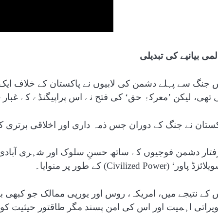
لمی بیانیے کی تبدیلی
 تھی، لیکن ’معرکۂ حق‘ کی فتح نے اس پراپیگنڈے کے غبار
کستان نے جنگ کے دوران جس ذمہ داری اور اخلاقی برتری کا 
فتار دشمن فوجیوں کے ساتھ حسنِ سلوک اور شہری آبادی کو
زڈ پاور‘ (Civilized Power) کے طور پر منوایا۔
 کے نتیجے میں، امریکہ، روس اور یورپی ممالک جو کبھی 
ویراتی اہمیت اور اس کی امن پسند مگر طاقتور حیثیت کو 