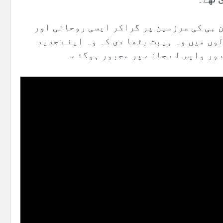
 ہی کی سرزمین پر گراکر ایسی روحانی اور
وں میں وہ ہیبت بٹھا دی کہ وہ اپنے جدید
دور واپس لے جانے پر مجبور ہوگئے۔