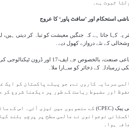
لتا ثبوت ہے۔
اشی استحکام اور ’سافٹ پاور‘ کا عروج
ثر یہ کہا جاتا ہے کہ جنگیں معیشت کو تباہ کر دیتی ہیں، 
شحالی کے نئے دروازے کھول دیے۔
دفاعی صنعت، بالخصوص جے ایف-17 ا
کی زرمبادلہ کے ذخائر کو سہارا ملا۔
لمی سرمایہ کاروں نے، جو پہلے پاکستان کو ایک غی
فوظ اور مضبوط ریاست کے طور پر دیکھنا شروع کر د
سی پیک (CPEC) کے منصوبوں میں تیزی آئی۔ اس 
کستانی نوجوانوں نے عالمی سطح پر پرچم بلند کیا،
افہ ہوا۔