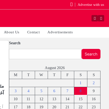
Advertise with us
Faceboo
Yout
About Us
Contact
Advertisements
Search
Search
August 2026
M
T
W
T
F
S
S
1
2
3
4
5
6
7
8
9
آغا
10
11
12
13
14
15
16
آج
17
18
19
20
21
22
23