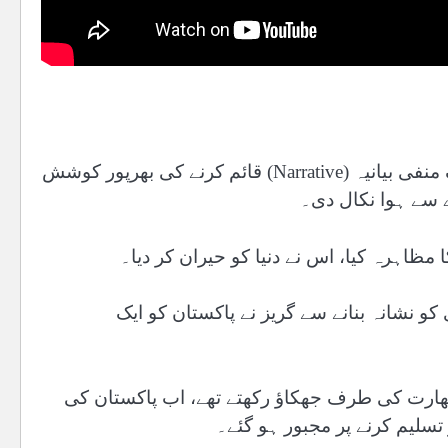
اس جنگ سے پہلے دشمن کی لابیوں نے پاکستان کے خلاف ایک منفی بیانیہ (Narrative) قائم کرنے کی بھرپور کوشش
ے سے ہوا نکال دی۔
مظاہرہ کیا، اس نے دنیا کو حیران کر دیا۔
 نشانہ بنانے سے گریز نے پاکستان کو ایک
بھارت کی طرف جھکاؤ رکھتے تھے، اب پاکستان کی
تسلیم کرنے پر مجبور ہو گئے۔