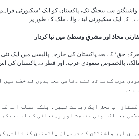
 نہ کہ ایک سکیورٹی لینے والے ملک کے طور پر۔
ارتی محاذ اور مشرقِ وسطیٰ میں نیا کردار
عرکۂ حق‘ کے بعد پاکستان کی خارجہ پالیسی میں ایک نئی 
الک، بالخصوص سعودی عرب، اور قطر نے پاکستان کی اس فت
ودی عرب کے ساتھ نئے دفاعی معاہدوں نے خطے میں ای
 ہے۔
کستان اب محض ایک ریاست نہیں، بلکہ مسلم امہ کا و
لامی ممالک اپنی حفاظت اور رہنمائی کے لیے دیکھ 
ران اور واشنگٹن کے درمیان پاکستان کا ثالثی کر