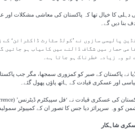
ی دہلی کا خیال تھا کہ پاکستان کی معاشی مشکلات اور 
ف بنا دیں گے۔
ڈین پالیسی سازوں نے ’کولڈ سٹارٹ ڈاکٹرائن‘ کے ز
اعی حصار میں شگاف ڈالنے میں کامیاب ہو جائیں گے
 تو وہ زیادہ خطرناک ہو جاتا ہے۔
ڈیا نے پاکستان کے صبر کو کمزوری سمجھا، مگر جب پاکست
اسی اور عسکری قیادت کے ہاتھ پاؤں پھول گئے۔
من کو وہ سرپرائز دیا جس کا تصور ان کے کمپیوٹر سمولیش
کری شاہکار