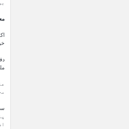
بو
مع
اک
خو
مل
عا
مح
پا
اض