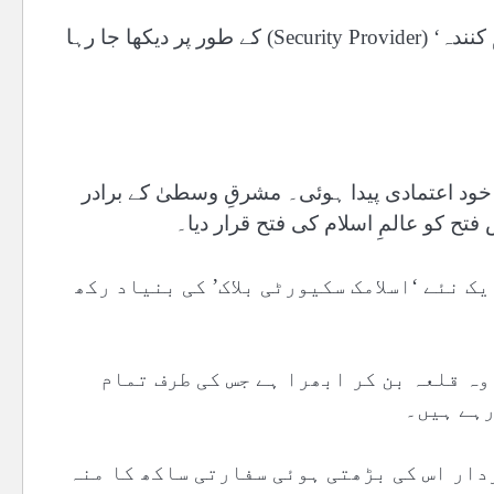
آج واشنگٹن سے بیجنگ تک، پاکستان کو ایک ’سکیورٹی فراہم کنندہ‘ (Security Provider) کے طور پر دیکھا جا رہا
خود اعتمادی پیدا ہوئی۔ مشرقِ وسطیٰ کے برادر
ح کو عالمِ اسلام کی فتح قرار دیا۔
ک نئے ‘اسلامک سکیورٹی بلاک’ کی بنیاد رکھ
ہ قلعہ بن کر ابھرا ہے جس کی طرف تمام
رہے ہیں۔
دار اس کی بڑھتی ہوئی سفارتی ساکھ کا منہ