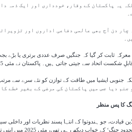
کہ یہ پاکستان کے وقار، خودداری اور ایک ذمہ دار
۔
 چار دن آج بھی عالمی دفاعی اداروں اور تزویراتی
ں۔
 معرکہ ثابت کر گیا کہ جنگیں صرف عددی برتری یا بڑے بجٹ
بلِ شکست اتحاد سے جیتی جاتی ہیں۔ پاکستان نے مئی 2025 میں نہ صرف اپنی سرحدوں کا دفاع کیا۔
 جنم دیا جس میں پاکستان کی مرضی کے بغیر خطے کا
گ کا پس منظر
ڈین قیادت، جو ہندوتوا کے انتہا پسند نظریات اور داخلی 
د جنگ‘ کے خواب دیکھ رہی تھی، مئی 2025 میں اپنی تزویراتی حماقت کی انتہا کو پہنچ گئی۔