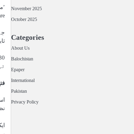
November 2025
Warfare) کے
October 2025
Categories
ثا
About Us
Balochistan
ٹی
Epaper
International
فت
Pakistan
اس
Privacy Policy
نظر
ای
پہ