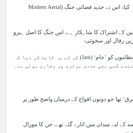
’معرکۂ حق‘ کے دوران پاک فضائیہ نے جس مہارت کا مظاہرہ کیا، اس نے جدید فضائی جنگ (Modern Aerial
JF-) بلاک III، جو پاکستان اور چین کے اشتراک کا شاہکار ہے، اس جنگ کا اصل ہیرو
رین رفال اور سخوئی-
30 طیاروں کا بھرپور مقابلہ کیا بلکہ ان کے جدید ترین دفاعی نظاموں کو ’جام‘ (Jam) کر کے یہ ثابت کر دیا کہ
ندی کسی بھی عددی برتری پر بھاری ہوتی ہے۔
ق‘ تھا جو دونوں افواج کے درمیان واضح طور پر
ے لیے میدان میں اتارے گئے تھے، جن کا مورال
 تھے۔