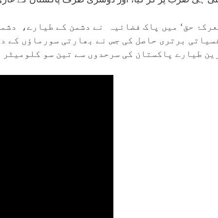
عرکۂ حق‘ میں پاک فضائیہ نے دشمن کے طیارے، دشمن
سیاتی برتری حاصل کی جس نے بھارتی سورماؤں کے دل
ین طیارے پاکستان کی سرحدوں سے تین سو کلومیٹر 