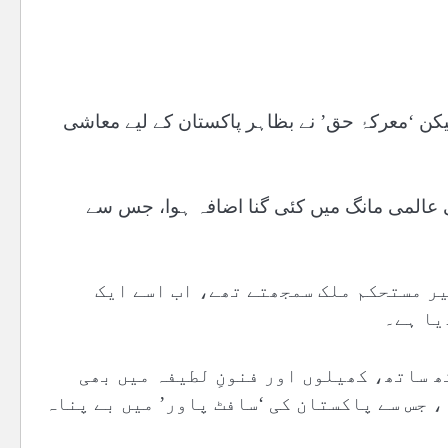
لیکن ‘معرکۂ حق’ نے بظاہر پاکستان کے لیے معاشی
ور ڈرون ٹیکنالوجی کی عالمی مانگ میں کئی گنا اضافہ ہوا، جس سے
ر مستحکم ملک سمجھتے تھے، اب اسے ایک
یا ہے۔
کے ساتھ ساتھ، کھیلوں اور فنونِ لطیفہ میں بھی
 جس سے پاکستان کی ‘سافٹ پاور’ میں بے پناہ