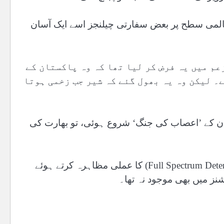
عالمی سطح پر بعض سفارتی چیلنجز اسے ایک آسان
عم میں یہ فرض کر لیا تھا کہ وہ پاکستان کے
۔ لیکن وہ یہ بھول گئے کہ شیر جب زخمی ہوتا
ان کے ’اعصاب کی جنگ‘ شروع ہوئی، تو بھارت کی
پاکستان کی عسکری قیادت نے ‘فل سپیکٹرم ڈیٹرنس’ (Full Spectrum Deterrence) کا عملی مظاہرہ کرتے ہوئے
نز میں بھی موجود نہ تھا۔