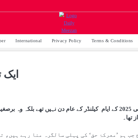
per
International
Privacy Policy
Terms & Conditions
ایک 
مئی 2025 کے ایام کیلنڈر کے عام دن نہیں تھے بلکہ وہ ب
ز تھا۔
 جب ہم ’معرکۂ حق‘ کی پہلی سالگرہ منا رہے ہیں، ت