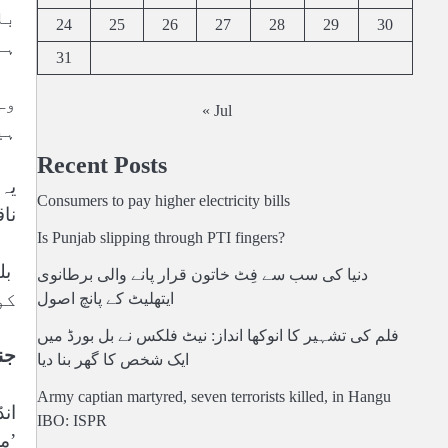
بل
24
25
26
27
28
29
30
ہے
31
وہ
« Jul
ہی
Recent Posts
یہ
Consumers to pay higher electricity bills
ناقا
Is Punjab slipping through PTI fingers?
دنیا کی سب سے فِٹ خاتون قرار پانے والی برطانوی
کو
ایتھلیٹ کے پانچ اصول
فلم کی تشہیر کا انوکھا انداز: نیٹ فلکس نے بل بورڈ میں
جن
ایک شخص کا گھر بنا دیا
Army captian martyred, seven terrorists killed, in Hangu
ان
IBO: ISPR
’محدو