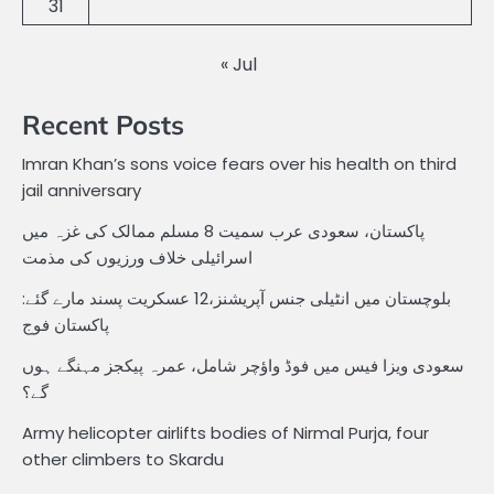
31
« Jul
Recent Posts
Imran Khan’s sons voice fears over his health on third
jail anniversary
پاکستان، سعودی عرب سمیت 8 مسلم ممالک کی غزہ میں
اسرائیلی خلاف ورزیوں کی مذمت
بلوچستان میں انٹیلی جنس آپریشنز،12 عسکریت پسند مارے گئے:
پاکستان فوج
سعودی ویزا فیس میں فوڈ واؤچر شامل، عمرہ پیکجز مہنگے ہوں
گے؟
Army helicopter airlifts bodies of Nirmal Purja, four
other climbers to Skardu