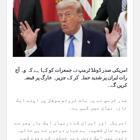
امریکی صدر ڈونلڈ ٹرمپ نے جمعرات کو کہا ہے کہ وہ آج
رات ایران پر شدید حملہ کر کے جزیرہ خارگ پر قبضہ
کریں گے۔
صدر ٹرمپ نے یہ بات ٹروتھ سوشل پر اپنے ایک
تازہ بیان میں کہی ہے۔
امریکہ اور ایران کے درمیان ایک بار پھر سے
صورت حال کشیدہ ہے جہاں دونوں نے ہی حالیہ
دنوں میں ایک دوسرے پر حملوں کے دعوے کیے