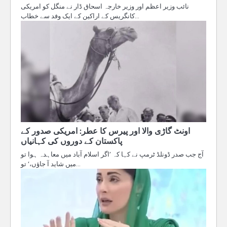
نائب وزیر اعظم اور وزیر خارجہ اسحاق ڈار نے منگل کو امریکی
کانگریس کے اراکین کے ایک وفد سے خطاب…
اونٹ گاڑی والا اور پیرس کا عطر: امریکی صدور کے
پاکستان کے دوروں کی کہانیاں
آج جب صدر ڈونلڈ ٹرمپ نے کہا کہ ’اگر اسلام آباد میں معاہدہ ہوا تو
میں شاید آ جاؤں،‘ تو…