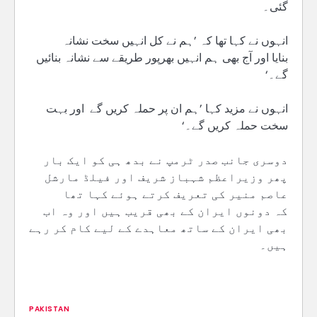
گئی۔
انہوں نے کہا تھا کہ ’ہم نے کل انہیں سخت نشانہ
بنایا اور آج بھی ہم انہیں بھرپور طریقے سے نشانہ بنائیں
گے۔‘
انہوں نے مزید کہا ’ہم ان پر حملہ کریں گے اور بہت
سخت حملہ کریں گے۔‘
دوسری جانب صدر ٹرمپ نے بدھ ہی کو ایک بار
پھر وزیراعظم شہباز شریف اور فیلڈ مارشل
عاصم منیر کی تعریف کرتے ہوئے کہا تھا
کہ دونوں ایران کے بھی قریب ہیں اور وہ اب
بھی ایران کے ساتھ معاہدے کے لیے کام کر رہے
ہیں۔
PAKISTAN