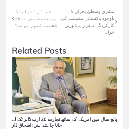
مشرق وسطیٰ بحران کے
شمالی آئرلینڈ:
Post
باوجود پاکستانی معیشت کی
بیلفاسٹ میں حالات
navigation
کارکردگی بہتر رہی: وزیر
کشیدہ کیوں ہوئے؟
خزانہ
Related Posts
پانچ سال میں امریکہ کے ساتھ تجارت 20 ارب ڈالر تک لے
جانا چاہتے ہیں: اسحاق ڈار