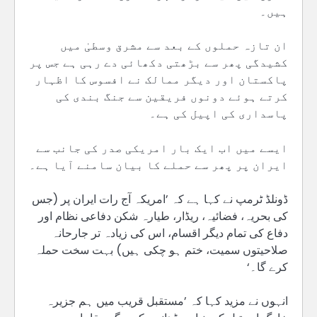
ہیں۔
ان تازہ حملوں کے بعد سے مشرق وسطیٰ میں
کشیدگی پھر سے بڑھتی دکھائی دے رہی ہے جس پر
پاکستان اور دیگر ممالک نے افسوس کا اظہار
کرتے ہوئے دونوں فریقین سے جنگ بندی کی
پاسداری کی اپیل کی ہے۔
ایسے میں اب ایک بار امریکی صدر کی جانب سے
ایران پر پھر سے حملے کا بیان سامنے آیا ہے۔
ڈونلڈ ٹرمپ نے کہا ہے کہ ’امریکہ آج رات ایران پر (جس
کی بحریہ، فضائیہ، ریڈار، طیارہ شکن دفاعی نظام اور
دفاع کی تمام دیگر اقسام، اس کی زیادہ تر جارحانہ
صلاحیتوں سمیت، ختم ہو چکی ہیں) بہت سخت حملہ
کرے گا۔‘
انہوں نے مزید کہا کہ ’مستقبل قریب میں ہم جزیرہ