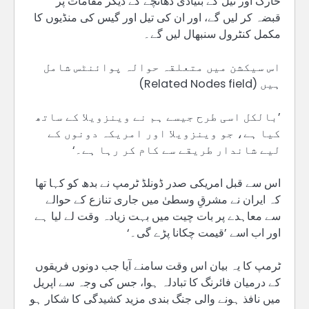
خارگ اور تیل کے بنیادی ڈھانچے کے دیگر مقامات پر
قبضہ کر لیں گے، اور ان کی تیل اور گیس کی منڈیوں کا
مکمل کنٹرول سنبھال لیں گے۔
اس سیکشن میں متعلقہ حوالہ پوائنٹس شامل
ہیں (Related Nodes field)
’بالکل اسی طرح جیسے ہم نے وینزویلا کے ساتھ
کیا ہے، جو وینزویلا اور امریکہ دونوں کے
لیے شاندار طریقے سے کام کر رہا ہے۔‘
اس سے قبل امریکی صدر ڈونلڈ ٹرمپ نے بدھ کو کہا تھا
کہ ایران نے مشرقِ وسطیٰ میں جاری تنازع کے حوالے
سے معاہدے پر بات چیت میں بہت زیادہ وقت لے لیا ہے
اور اب اسے ’قیمت چکانا پڑے گی۔‘
ٹرمپ کا یہ بیان اس وقت سامنے آیا جب دونوں فریقوں
کے درمیان فائرنگ کا تبادلہ ہوا، جس کی وجہ سے اپریل
میں نافذ ہونے والی جنگ بندی مزید کشیدگی کا شکار ہو