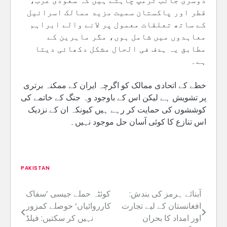
دوسری جانب ٹرمپ چاہتے ہیں کہ سعودی عرب،
قطر اور پاکستان سمیت مزید ممالک اسرائیل
کے ساتھ تعلقات معمول پر لانے والے ابراہم
معاہدوں میں شامل ہوں، مگر ماہرین کے
مطابق یہ ہدف فی الحال مشکل دکھائی دیتا
ہے۔
خطے کے اتحادی ممالک کو اگرچہ ایران کے ممکنہ برتری
پر تشویش ہے لیکن اس کے باوجود وہ جنگ کے خاتمے کی
کوششوں کی حمایت کر رہے ہیں کیونکہ ان کے نزدیک
اس تنازع کا کوئی آسان حل موجود نہیں۔
PAKISTAN
آبنائے ہرمز کی بندش:
کوئٹہ حملے جیسی ’سفاک
Post
افغانستان کے لیے تجارت
کارروائیاں‘ حوصلے کمزور
navigation
اور امداد کا بحران
نہیں کر سکتیں: فیلڈ