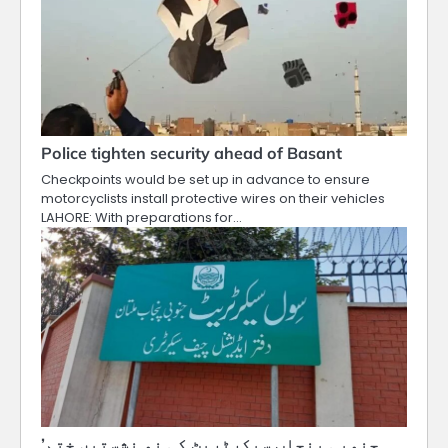
Police tighten security ahead of Basant
Checkpoints would be set up in advance to ensure
motorcyclists install protective wires on their vehicles
LAHORE: With preparations for…
’جنوبی پنجاب سیکرٹریٹ کی نو نشستیں ختم