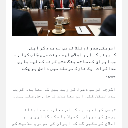
امریکی صدر ڈونلڈ ٹرمپ نے بدھ کو اپنی
کابینہ کا اہم اجلاس ایسے وقت میں طلب کیا ہے
جب ایران کے ساتھ جنگ ختم کرنے کے لیے جاری
مذاکرات ایک نازک مرحلے میں داخل ہو چکے
ہیں۔
اگرچہ ٹرمپ دعویٰ کر رہے ہیں کہ معاہدہ قریب
ہے، لیکن کئی اہم معاملات تاحال حل طلب ہیں۔
ٹرمپ کو امید ہے کہ اس معاہدے سے آبنائے
ہرمز کو دوبارہ کھولا جا سکے گا اور وہ یہ
اعلان کر سکیں گے کہ ایران کی جوہری صلاحیت کو