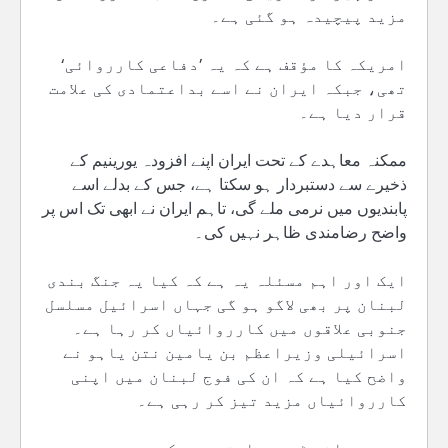
مزید پیچیدہ ہو گئی ہے۔
امریکہ کا مؤقف ہے کہ یہ ’دفاعی کارروائی‘
تھی، جبکہ ایران نے اسے بداعتمادی کی علامت
قرار دیا ہے۔
ممکنہ معاہدے کے تحت ایران اپنے افزودہ یورینیم کے
ذخیرے سے دستبردار ہو سکتا ہے، جس کے بدلے اسے
پابندیوں میں نرمی ملے گی، تاہم ایران نے ابھی تک اس پر
واضح رضامندی ظاہر نہیں کی۔
ایک اور اہم مسئلہ یہ ہے کہ کیا یہ جنگ بندی
لبنان پر بھی لاگو ہو گی جہاں اسرائیل مسلسل
جنوبی علاقوں میں کارروائیاں کر رہا ہے۔
اسرائیلی وزیراعظم بن یامین نتن یاہو نے
واضح کیا ہے کہ ان کی فوج لبنان میں اپنی
کارروائیاں مزید تیز کر رہی ہے۔