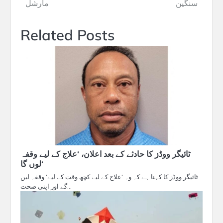
سنگین
مارشل
Related Posts
ٹائیگر ووڈز کا حادثے کے بعد اعلان، ‘علاج کے لیے وقفہ
لوں گا‘
ٹائیگر ووڈز کا کہنا ہے کہ وہ ‘علاج کے لیے کچھ وقت کے لیے’ وقفہ لیں
گے اور اپنی صحت…