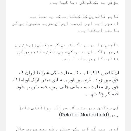
مؤثر حد تک کم کر دیا گیا ہے۔
تاہم ناقدین کا کہنا ہے کہ یہ معاہدہ
ادھورا ہے اور اس سے ایران مزید مضبوط ہو کر
سامنے آ سکتا ہے۔
دلچسپ بات یہ ہے کہ ٹرمپ کو صرف اپوزیشن ہی
نہیں بلکہ اپنے ہی کچھ رپبلکن ساتھیوں کی
تنقید کا بھی سامنا ہے۔
ان ناقدین کا کہنا ہے کہ معاہدے کی شرائط ایران کے
حق میں زیادہ نرم ہیں اور یہ سابق صدر باراک اوباما کے
جوہری معاہدے سے ملتی جلتی ہیں، جسے ٹرمپ خود
ختم کر چکے تھے۔
اس سیکشن میں متعلقہ حوالہ پوائنٹس شامل
ہیں (Related Nodes field)
ادھر پیر کو امریکی حملوں کے بعد صورت حال