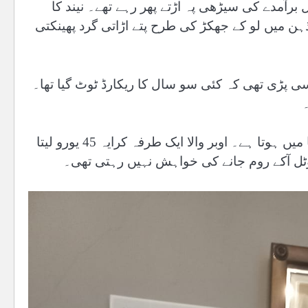
 برآمدے کی سیڑھی پہ اڑتے پھر رہے تھے۔ نیند کا
ذہن میں لو کے جھکڑ کی طرح پتے اڑاتی گرد پھینکتی
 پڑی تھی کہ کئی سو سال کا ریکارڈ ٹوٹ گیا تھا۔
میریٹ اور روم میں اتنا ہی فاصلہ تھا جتنا تمنا اور تکمیلِ تمنا میں ہوتا ہے۔ اوبر والا ایک طرفہ کرایہ 45 یورو لیتا
 ہوٹل آکے روم جانے کی خواہش نہیں رہتی تھی۔