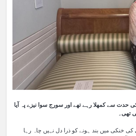
حدت سے کمھلا رہے تھے اور سورج سوا نیزے پہ آیا
تی تھی۔
کی خنکی میں بند ہونے کو ذرا دل نہیں چاہ رہا