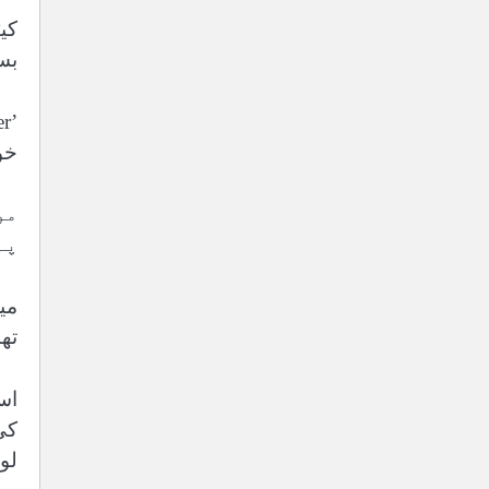
کی
بس
خواب
مو
پہ
می
تھ
کی
لو