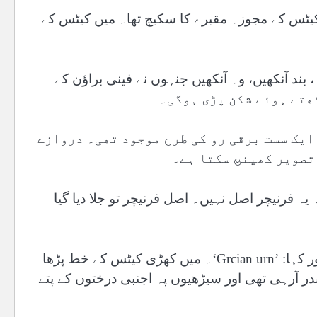
کیٹس کے مجوزہ مقبرے کا سکیچ تھا۔ میں کیٹس کے
ہنے والے ہونٹوں کا چربہ، بند آنکھیں، وہ آنکھیں جنہوں نے فینی براؤن کے
ایک سست برقی رو کی طرح موجود تھی۔ دروازے
 تصویر کھینچ سکتا ہے۔
یہ فرنیچر اصل نہیں۔ اصل فرنیچر تو جلا دیا گیا
اس نے شوکیس میں موجود ایک سکیچ کی طرف اشارہ کیا اور کہا: ’Grcian urn‘۔ میں کھڑی کیٹس کے خط پڑھا
ر آرہی تھی اور سیڑھیوں پہ اجنبی درختوں کے پتے