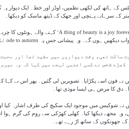
ٹس کے ہاتھ کی لکھی نظمیں، اوڈز اور خط۔ ایک دیوار پہ 
تر کے سرہانے پہنچی اور جھک کے ڈیتھ ماسک کو دیکھا۔
’A thing of beauty is a joy forever‘ ک
 دیکھیں ہوں گے۔ وہ پیشانی جس پہ ode to autumn لکھتے ہوئے شکن پڑی ہوگی۔
ت ساکت تھی، وقت دیواروں میں مقید تھا اور محبت 
 کھڑے شخص نے کسی اجنبی لہجے میں کہا کہ وہ میری
ں نے فون اسے پکڑایا۔ تصویریں لی گئیں۔ پھر اس نے کہا کہ 
ا۔ دق کا مرض ہی ایسا موذی تھا۔
، وہ مجھے دیکھا کیا۔ کھلی کھڑکی سے روم کی گرم ہوا اند
 کے جھونکوں کے ساتھ اڑ رہے تھے۔