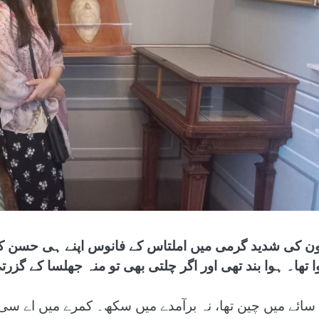
ن کی شدید گرمی میں املتاس کے فانوس اپنے ہی حسن کی 
ا تھا۔ ہوا بند تھی اور اگر چلتی بھی تو منہ جھلسا کے گزر
 سائے میں چین تھا، نہ برآمدے میں سکھ۔ کمرے میں اے سی 