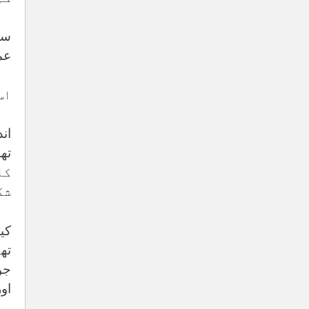
سا
عم
اس 
ان
کا
شک
کی
تھ
جو
او