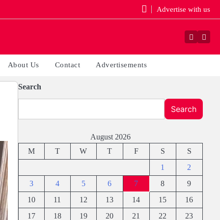
Advertise with us
Faceboo
Yout
About Us
Contact
Advertisements
Search
Search
August 2026
M
T
W
T
F
S
S
1
2
3
4
5
6
7
8
9
10
11
12
13
14
15
16
17
18
19
20
21
22
23