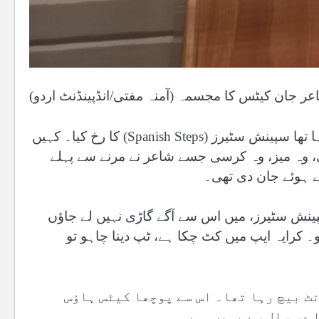
ر جان کیٹس کا مجسمہ (آمنہ مفتی/انڈپینڈنٹ اردو)
ایک ایسے ہی دن جب روم جا کے واپس آنے کا دل نہیں چاہ رہا تھا سپینش سٹیرز (Spanish Steps) کا رخ کیا۔ کہیں
ی، وہ میز، وہ کرسی جسے شاعر نے مرنے سے پہلے
تے ہوئے جان دی تھی۔
 سپینش سٹیرز، میں اس سے آگے گاڑی نہیں لے جاؤں
 کرایہ ایپ میں کٹ چکا ہے، ٹپ دینا چاہو تو
ٹ بیچ رہا تھا۔ اس سے پوچھا کیٹس ہاؤس
 دس سال سے یہیں ہوں۔