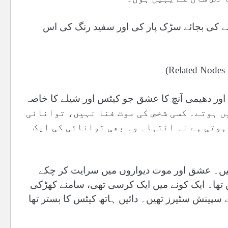
ے کی بجائے سڑک پار کی اور سفید رنگ کی اس
ور دھیمی آنچ کا عشق جو کیٹس اور شیلے کا خاصہ
ے phenomenon ہیں جو ختم نہیں ہوتے۔ کسی شخص کی موت فنا نہیں، توانائی
ہوتی ہے نہ انتہا۔ وہ بھی توانائی کی ایک
ھیں۔ عشق اور موت دیواروں میں سرایت کر چکے
تھا۔ ایک کونے میں ایک کرسی تھی، سامنے کھڑکی
سپینش سٹیرز تھیں۔ دائیں ہاتھ کیٹس کا بستر تھا