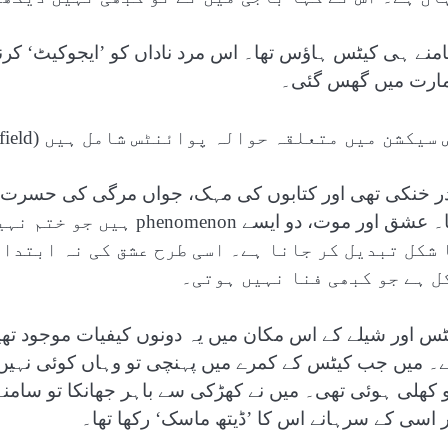
منے ہی کیٹس ہاؤس تھا۔ اس مرد ناداں کو ’ایجوکیٹ‘ کرن
ارت میں گھس گئی۔
سیکشن میں متعلقہ حوالہ پوائنٹس شامل ہیں (Related Nodes field)
در خنکی تھی اور کتابوں کی مہک، جواں مرگی کی حسرت ا
تھا۔ عشق اور موت، دو ایس
 شکل تبدیل کر جانا ہے۔ اسی طرح عشق کی نہ ابتدا 
ل ہے جو کبھی فنا نہیں ہوتی۔
ٹس اور شیلے کے اس مکان میں یہ دونوں کیفیات موجود ت
ے۔ میں جب کیٹس کے کمرے میں پہنچی تو وہاں کوئی نہیں 
 کھلی ہوئی تھی۔ میں نے کھڑکی سے باہر جھانکا تو سامنے 
ر اسی کے سرہانے اس کا ’ڈیتھ ماسک‘ رکھا تھا۔