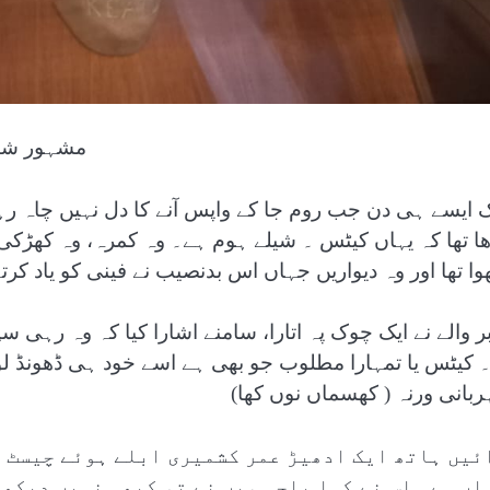
مشہور شاع
ھا تھا کہ یہاں کیٹس ۔ شیلے ہوم ہے۔ وہ کمرہ، وہ کھڑک
وا تھا اور وہ دیواریں جہاں اس بدنصیب نے فینی کو یاد کر
بر والے نے ایک چوک پہ اتارا، سامنے اشارا کیا کہ وہ رہی
۔ کیٹس یا تمہارا مطلوب جو بھی ہے اسے خود ہی ڈھونڈ لو۔
ربانی ورنہ ( کھسماں نوں کھا)
ئیں ہاتھ ایک ادھیڑ عمر کشمیری ابلے ہوئے چیسٹ ن
اں ہے۔ اس نے کہا باجی میں نے تو کبھی نہیں دیکھا