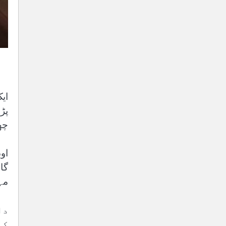
پڑ
چھ
او
گا
مہ
دا
کہ