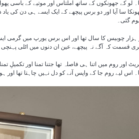
ا۔ لو کے جھونکوں کے ساتھ املتاس اور موتیے کے باسی پھول
ونکا سا آیا اور دو برس پیچھے کے ایک ایسے ہی دن کی یاد 
وم گئی۔
 ہزار چوبیس کا سال تھا اور اس برس یورپ میں گرمی ایسی
ری قسمت کہ آگے نہ پیچھے، عین ان دنوں میں اٹلی پہنچی۔
ا۔ اس لیے روم جا کے واپس آنے کو دل نہیں چاہتا تھا اور