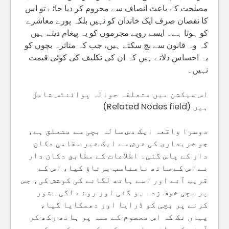
مصلحت کے باعث انصاف سے محروم کر دیا جائے تو اس
کا نقصان صرف ایک خاندان کو نہیں بلکہ پورے معاشرے
کو ہوتا ہے۔ ایسے رویے مجرموں کو یہ پیغام دیتے ہیں
کہ وہ قانون سے بچ سکتے ہیں، جب کہ متاثرہ بچوں کو
یہ احساس دلاتے ہیں کہ ان کی تکلیف کی کوئی قیمت
نہیں۔
اس سیکشن میں متعلقہ حوالہ پوائنٹس شامل
ہیں (Related Nodes field)
دوسرا واقعہ ایک دس سالہ بچی سے متعلق ہے،
جو خریداری کی غرض سے ایک غیر مقامی دکان
دار کے پاس گئی۔ اطلاعات کے مطابق دکان دار
نے اس کے ساتھ نامناسب برتاؤ کیا، اس کے
قریب آنے اور اسے ہاتھ لگانے کی کوشش کی، جس
پر بچی خوف زدہ ہو گئی اور رونے لگی۔ شور
کرنے پر بچی کو ڈرایا اور دھمکایا گیا،
یہاں تک کہ اس معصوم کے منہ پر ہاتھ رکھ کر