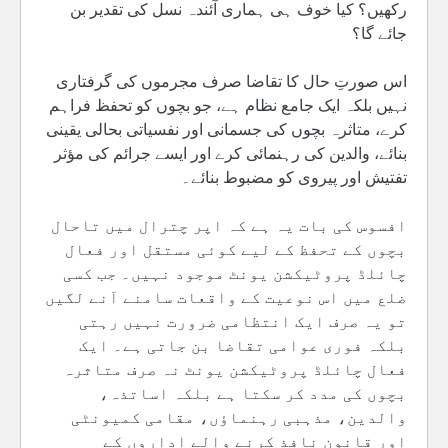
رکھیں؟ کیا خوف ہی ہماری آئندہ نسل کی تقدیر بن
جائے گا؟
اس صورتِ حال کا تقاضا صرف مجرموں کی گرفتاری
نہیں بلکہ ایک جامع نظام ہے، جو بچوں کو تحفظ فراہم
کرے، متاثرہ بچوں کی جسمانی اور نفسیاتی بحالی یقینی
بنائے، والدین کی رہنمائی کرے اور ایسے جرائم کی مؤثر
تفتیش اور پیروی کو مضبوط بنائے۔
افسوس کی بات یہ ہے کہ اپر چترال میں تاحال
بچوں کے تحفظ کے لیے کوئی مستقل اور فعال
چائلڈ پروٹیکشن یونٹ موجود نہیں۔ جب کسی
ضلع میں اس نوعیت کے واقعات سامنے آنے لگیں
تو یہ صرف ایک انتظامی ضرورت نہیں رہتی
بلکہ فوری عوامی تقاضا بن جاتی ہے۔ ایک
فعال چائلڈ پروٹیکشن یونٹ نہ صرف متاثرہ
بچوں کی مدد کر سکتا ہے بلکہ اساتذہ،
والدین، مذہبی رہنماؤں، مقامی کمیونٹی
اور قانون نافذ کرنے والے اداروں کے