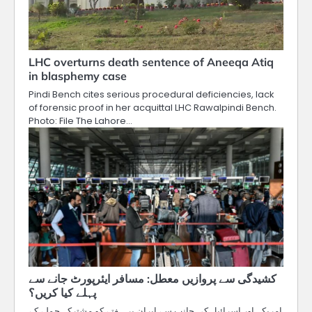
LHC overturns death sentence of Aneeqa Atiq
in blasphemy case
Pindi Bench cites serious procedural deficiencies, lack
of forensic proof in her acquittal LHC Rawalpindi Bench.
Photo: File The Lahore…
کشیدگی سے پروازیں معطل: مسافر ایئرپورٹ جانے سے
پہلے کیا کریں؟
امریکہ اور اسرائیل کی جانب سے ایران پر ہفتے کو مشترکہ حملے کے