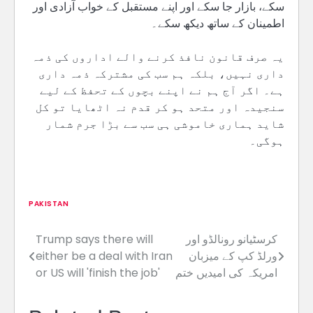
سکے، بازار جا سکے اور اپنے مستقبل کے خواب آزادی اور
اطمینان کے ساتھ دیکھ سکے۔
یہ صرف قانون نافذ کرنے والے اداروں کی ذمہ
داری نہیں، بلکہ ہم سب کی مشترکہ ذمہ داری
ہے۔ اگر آج ہم نے اپنے بچوں کے تحفظ کے لیے
سنجیدہ اور متحد ہو کر قدم نہ اٹھایا تو کل
شاید ہماری خاموشی ہی سب سے بڑا جرم شمار
ہوگی۔
PAKISTAN
کرسٹیانو رونالڈو اور
Trump says there will
Post
ورلڈ کپ کے میزبان
either be a deal with Iran
navigation
امریکہ کی امیدیں ختم
or US will 'finish the job'