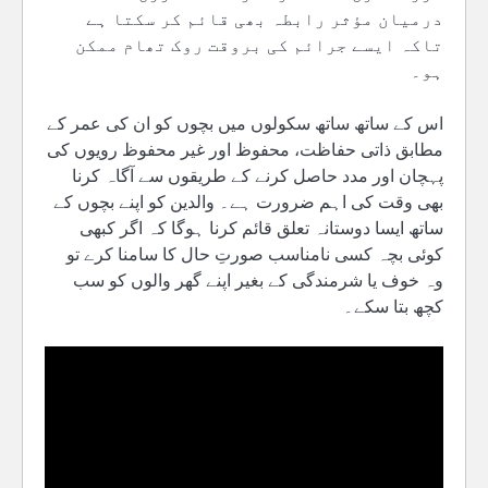
درمیان مؤثر رابطہ بھی قائم کر سکتا ہے
تاکہ ایسے جرائم کی بروقت روک تھام ممکن
ہو۔
اس کے ساتھ ساتھ سکولوں میں بچوں کو ان کی عمر کے
مطابق ذاتی حفاظت، محفوظ اور غیر محفوظ رویوں کی
پہچان اور مدد حاصل کرنے کے طریقوں سے آگاہ کرنا
بھی وقت کی اہم ضرورت ہے۔ والدین کو اپنے بچوں کے
ساتھ ایسا دوستانہ تعلق قائم کرنا ہوگا کہ اگر کبھی
کوئی بچہ کسی نامناسب صورتِ حال کا سامنا کرے تو
وہ خوف یا شرمندگی کے بغیر اپنے گھر والوں کو سب
کچھ بتا سکے۔