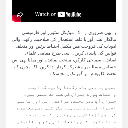
یہ بھی ضروری ہے کہ میڈیکل سٹورز اور فارمیسی
مالکان نشہ آور یا غلط استعمال کی صلاحیت رکھنے والی
ادویات کی فروخت میں مکمل احتیاط برتیں اور متعلقہ
قوانین کی پابندی کریں۔ اسی طرح مقامی علماء،
اساتذہ، سماجی کارکن، منتخب نمائندے اور میڈیا بھی اس
حساس مسئلے پر مشترکہ کردار ادا کریں تاکہ بچوں کے
تحفظ کا پیغام ہر گھر تک پہنچ سکے۔
ہمیں یہ بھی یاد رکھنا چاہیے کہ ایسے
واقعات پورے چترال کی شناخت نہیں ہیں۔
چترال آج بھی محبت، شرافت، امن اور باہمی
احترام کی سرزمین ہے۔ مگر کسی بھی معاشرے
کی اصل آزمائش یہی ہوتی ہے کہ جب اس کے
سامنے ایسے تلخ واقعات آئیں تو وہ خاموشی