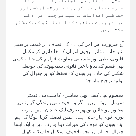
اختیار کرتا ہے یا اجتماعی ذمہ داری کا
ثبوت دیتا ہے۔ اگر ہم نے بروقت اصلاحی اور
حفاظتی اقدامات نہ کیے تو چند افراد کے
جرائم پورے معاشرے کے اعتماد کو کھوکھلا کر
سکتے ہیں۔
آج ضرورت اس امر کی ہے کہ انصاف ہر قیمت پر یقینی
بنایا جائے، متاثرہ بچوں اور ان کے خاندانوں کو مکمل
قانونی، طبی اور نفسیاتی معاونت فراہم کی جائے، کسی
بھی قسم کے دباؤ یا غیر قانونی سمجھوتے کی حوصلہ
شکنی کی جائے اور بچوں کے تحفظ کو اپر چترال کی
اولین ترجیح بنایا جائے۔
معصوم بچے کسی بھی معاشرے کا سب سے قیمتی
سرمایہ ہوتے ہیں۔ اگر وہ خوف میں زندگی گزارنے پر
مجبور ہو جائیں تو پھر صرف ایک خاندان نہیں ہارتا،
پوری قوم ہار جاتی ہے۔ ہمیں فیصلہ کرنا ہوگا کہ ہم
اپنے بچوں کو خوف کی میراث دینا چاہتے ہیں یا ایک ایسا
چترال، جہاں ہر بچہ بلاخوف اسکول جا سکے، کھیل