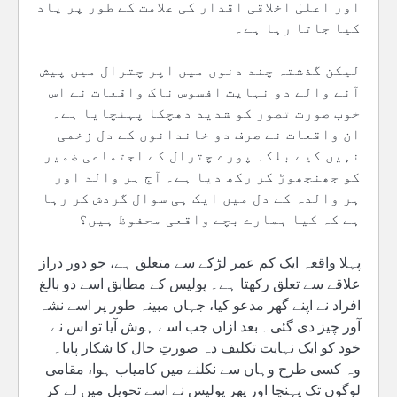
اور اعلیٰ اخلاقی اقدار کی علامت کے طور پر یاد
کیا جاتا رہا ہے۔
لیکن گذشتہ چند دنوں میں اپر چترال میں پیش
آنے والے دو نہایت افسوس ناک واقعات نے اس
خوب صورت تصور کو شدید دھچکا پہنچایا ہے۔
ان واقعات نے صرف دو خاندانوں کے دل زخمی
نہیں کیے بلکہ پورے چترال کے اجتماعی ضمیر
کو جھنجھوڑ کر رکھ دیا ہے۔ آج ہر والد اور
ہر والدہ کے دل میں ایک ہی سوال گردش کر رہا
ہے کہ کیا ہمارے بچے واقعی محفوظ ہیں؟
پہلا واقعہ ایک کم عمر لڑکے سے متعلق ہے، جو دور دراز
علاقے سے تعلق رکھتا ہے۔ پولیس کے مطابق اسے دو بالغ
افراد نے اپنے گھر مدعو کیا، جہاں مبینہ طور پر اسے نشہ
آور چیز دی گئی۔ بعد ازاں جب اسے ہوش آیا تو اس نے
خود کو ایک نہایت تکلیف دہ صورتِ حال کا شکار پایا۔
وہ کسی طرح وہاں سے نکلنے میں کامیاب ہوا، مقامی
لوگوں تک پہنچا اور پھر پولیس نے اسے تحویل میں لے کر