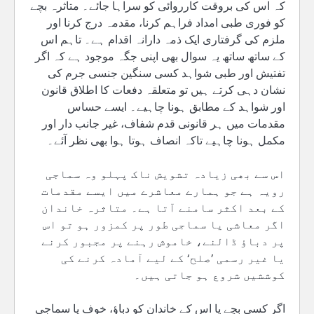
کہ اس کی بروقت کارروائی کو سراہا جائے۔ متاثرہ بچے
کو فوری طبی امداد فراہم کرنا، مقدمہ درج کرنا اور
ملزم کی گرفتاری ایک ذمہ دارانہ اقدام ہے۔ تاہم اس
کے ساتھ ساتھ یہ سوال بھی اپنی جگہ موجود ہے کہ اگر
تفتیش اور طبی شواہد کسی سنگین جنسی جرم کی
نشان دہی کرتے ہیں تو متعلقہ دفعات کا اطلاق قانون
اور شواہد کے مطابق ہونا چاہیے۔ ایسے حساس
مقدمات میں ہر قانونی قدم شفاف، غیر جانب دار اور
مکمل ہونا چاہیے تاکہ انصاف ہوتا ہوا بھی نظر آئے۔
اس سے بھی زیادہ تشویش ناک پہلو وہ سماجی
رویہ ہے جو ہمارے معاشرے میں ایسے مقدمات
کے بعد اکثر سامنے آتا ہے۔ متاثرہ خاندان
اگر معاشی یا سماجی طور پر کمزور ہو تو اس
پر دباؤ ڈالنے، خاموش رہنے پر مجبور کرنے
یا غیر رسمی ’صلح‘ کے لیے آمادہ کرنے کی
کوششیں شروع ہو جاتی ہیں۔
اگر کسی بچے یا اس کے خاندان کو دباؤ، خوف یا سماجی