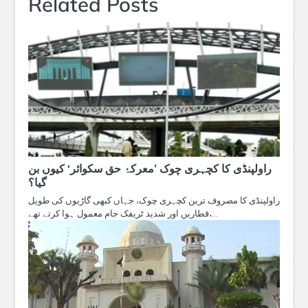
Related Posts
راولپنڈی کا کچہری چوک ’معرکۂ حق سکوائر‘ کیوں بن
گیا؟
راولپنڈی کا مصروف ترین کچہری چوک، جہاں کبھی گاڑیوں کی طویل
قطاریں اور شدید ٹریفک جام معمول ہوا کرتے تھے،…