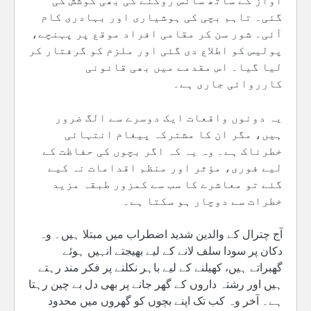
آواز کے ساتھ سانس روکنے کی بھی کوشش کی
گئی۔ تاہم بچی کی ہوشیاری اور بہادری کام
آئی۔ شور سن کر مقامی افراد موقع پر پہنچے،
پولیس کو اطلاع دی گئی اور ملزم کو گرفتار کر
لیا گیا۔ اس مقدمے میں بھی قانونی
کارروائی جاری ہے۔
یہ دونوں واقعات ایک دوسرے سے الگ ضرور
ہیں، مگر ان کا مشترکہ پیغام انتہائی
خطرناک ہے۔ وہ یہ کہ اگر بچوں کی حفاظت کے
لیے فوری، مؤثر اور منظم اقدامات نہ کیے
گئے تو معاشرے کا سب سے کمزور طبقہ مزید
خطرات سے دوچار ہو سکتا ہے۔
آج چترال کے والدین شدید اضطراب میں مبتلا ہیں۔ وہ
دکان پر سودا سلف لانے کے لیے بھیجتے انہیں ہوئے
گھبراتے ہیں، کھیلنے کے لیے باہر نکلنے پر فکر مند رہتے
ہیں اور رشتہ داروں کے گھر جانے پر بھی دل بے چین رہتا
ہے۔ آخر وہ کب تک اپنے بچوں کو گھروں میں محدود