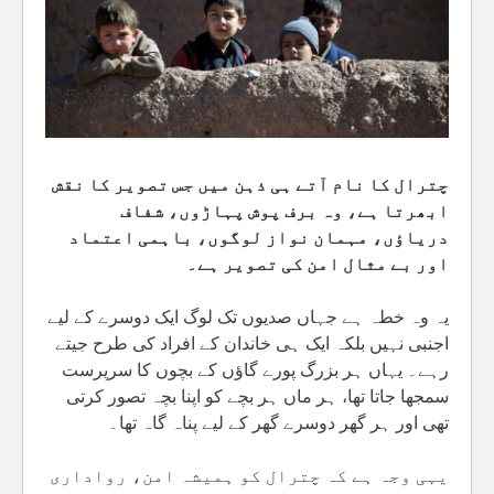
چترال کا نام آتے ہی ذہن میں جس تصویر کا نقش
ابھرتا ہے، وہ برف پوش پہاڑوں، شفاف
دریاؤں، مہمان نواز لوگوں، باہمی اعتماد
اور بے مثال امن کی تصویر ہے۔
یہ وہ خطہ ہے جہاں صدیوں تک لوگ ایک دوسرے کے لیے
اجنبی نہیں بلکہ ایک ہی خاندان کے افراد کی طرح جیتے
رہے۔ یہاں ہر بزرگ پورے گاؤں کے بچوں کا سرپرست
سمجھا جاتا تھا، ہر ماں ہر بچے کو اپنا بچہ تصور کرتی
تھی اور ہر گھر دوسرے گھر کے لیے پناہ گاہ تھا۔
یہی وجہ ہے کہ چترال کو ہمیشہ امن، رواداری