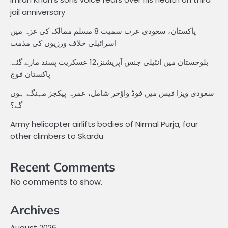
jail anniversary
پاکستان، سعودی عرب سمیت 8 مسلم ممالک کی غزہ میں
اسرائیلی خلاف ورزیوں کی مذمت
بلوچستان میں انٹیلی جنس آپریشنز،12 عسکریت پسند مارے گئے:
پاکستان فوج
سعودی ویزا فیس میں فوڈ واؤچر شامل، عمرہ پیکجز مہنگے ہوں
گے؟
Army helicopter airlifts bodies of Nirmal Purja, four
other climbers to Skardu
Recent Comments
No comments to show.
Archives
August 2026