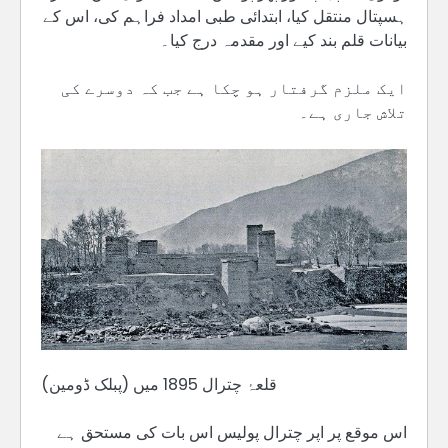
ہسپتال منتقل کیا، ابتدائی طبی امداد فراہم کی، اس کے
بیانات قلم بند کیے اور مقدمہ درج کیا۔
ایک ملزم گرفتار ہو چکا ہے جب کہ دوسرے کی
تلاش جاری ہے۔
قلعۂ چترال 1895 میں (پبلک ڈومین)
اس موقع پر اپر چترال پولیس اس بات کی مستحق ہے