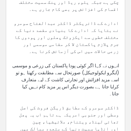
چکی ہے جبکہ یلو، ریڈ اور پنک سمیت مختلف
اقسام کی افزائش پر بھی کام جاری ہے۔
ادارے کے ڈائریکٹر ڈاکٹر عبدالفتاح سومرو
نے بتایا کہ ادارے کا بنیادی مقصد دنیا کے
مختلف خطوں سے ایکزوٹک پھلوں اور پودوں کا
جرم پلازم پاکستان لا کر مقامی موسمی اور
زرعی حالات میں اس کی آزمائش کرنا ہے۔
انہوں نے کہا اگر کوئی پودا پاکستان کی زرعی و موسمی
(ایگرو ایکولوجیکل) صورتحال سے مطابقت رکھتا ہو تو
اسے مزید افزائش اور تجارتی کاشت کے لیے متعارف
کرایا جاتا ہے بصورت دیگر اس پر مزید کام نہیں کیا
جاتا۔
ڈاکٹر سومرو کے مطابق ڈریگن فروٹ کی اصل
وسطی اور جنوبی امریکہ ہے تاہم اب یہ پھل
تھائی لینڈ، ویتنام، ملائیشیا، چین
اور انڈیا سمیت دنیا کے متعدد ممالک میں