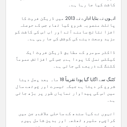
کاشت کیا جا رہا ہے۔
انہوں نے بتایا ادارے نے 2013 میں ڈریگن فروٹ کا
پائلٹ منصوبہ شروع کیا تھا، جس کے حوصلہ
افزا نتائج سامنے آئے اور اب اس کی کاشت کو
مزید وسعت دینے کی کوشش کی جا رہی ہے۔
ڈاکٹر سومرو کے مطابق ڈریگن فروٹ ایک
کیکٹس نسل کا پودا ہے، جس کی افزائش عموماً
کٹنگ کے ذریعے کی جاتی ہے۔
کٹنگ سے اگایا گیا پودا تقریباً 18 ماہ بعد پھل دینا
شروع کر دیتا ہے جبکہ تیسرے اور چوتھے سال
میں اس کی پیداوار نمایاں طور پر بڑھ جاتی
ہے۔
انہوں نے کہا سندھ کے ساحلی علاقے، جن میں
کراچی، ملیر، ٹھٹھہ اور بدین شامل ہیں،