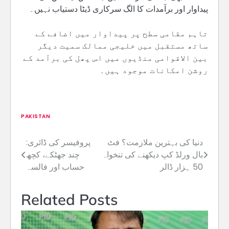
پیداوار اور برآمدات کا الگ سرکاری ڈیٹا دستیاب نہیں۔
تاہم مقامی سطح پر پیداوار میں اضافے کے
ساتھ مستقبل میں خلیجی ممالک سمیت دیگر
بین الاقوامی منڈیوں میں اس پھل کی برآمد کے
روشن امکانات موجود ہیں۔
PAKISTAN
دنیا کی بہترین ملازمت؟ فٹ
پروفیسر کی ڈائری:
Post
بال ورلڈ کپ دیکھنے کی تنخواہ
چند جھٹکے، کچھ
navigation
50 ہزار ڈالر
حساب اور فالسہ
Related Posts