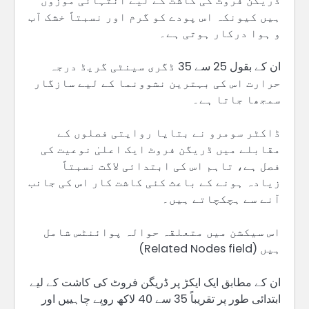
ڈریگن فروٹ کی کاشت کے لیے انتہائی موزوں
ہیں کیونکہ اس پودے کو گرم اور نسبتاً خشک آب
و ہوا درکار ہوتی ہے۔
ان کے بقول 25 سے 35 ڈگری سینٹی گریڈ درجہ
حرارت اس کی بہترین نشوونما کے لیے سازگار
سمجھا جاتا ہے۔
ڈاکٹر سومرو نے بتایا روایتی فصلوں کے
مقابلے میں ڈریگن فروٹ ایک اعلیٰ نوعیت کی
فصل ہے، تاہم اس کی ابتدائی لاگت نسبتاً
زیادہ ہونے کے باعث کئی کاشت کار اس کی جانب
آنے سے ہچکچاتے ہیں۔
اس سیکشن میں متعلقہ حوالہ پوائنٹس شامل
ہیں (Related Nodes field)
ان کے مطابق ایک ایکڑ پر ڈریگن فروٹ کی کاشت کے لیے
ابتدائی طور پر تقریباً 35 سے 40 لاکھ روپے چاہییں اور