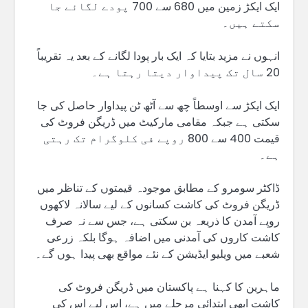
ایک ایکڑ زمین میں 680 سے 700 پودے لگائے جا
سکتے ہیں۔
انہوں نے مزید بتایا کہ ایک بار پودا لگانے کے بعد یہ تقریباً
20 سال تک پیداوار دیتا رہتا ہے۔
ایک ایکڑ سے اوسطاً چھ سے آٹھ ٹن پیداوار حاصل کی جا
سکتی ہے جبکہ مقامی مارکیٹ میں ڈریگن فروٹ کی
قیمت 400 سے 800 روپے فی کلوگرام تک رہتی
ہے۔
ڈاکٹر سومرو کے مطابق موجودہ قیمتوں کے تناظر میں
ڈریگن فروٹ کی کاشت کسانوں کے لیے سالانہ لاکھوں
روپے آمدن کا ذریعہ بن سکتی ہے، جس سے نہ صرف
کاشت کاروں کی آمدنی میں اضافہ ہوگا بلکہ زرعی
شعبے میں ویلیو ایڈیشن کے نئے مواقع بھی پیدا ہوں گے۔
ماہرین کا کہنا ہے پاکستان میں ڈریگن فروٹ کی
کاشت ابھی ابتدائی مرحلے میں ہے، اس لیے اس کی