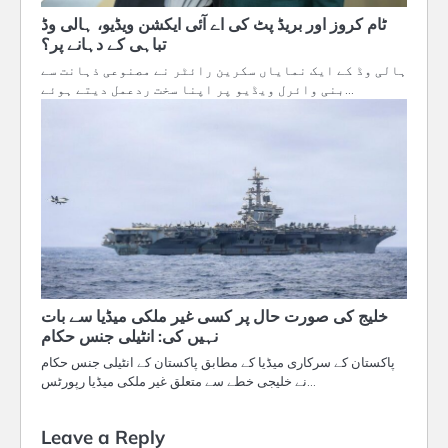
ٹام کروز اور بریڈ پٹ کی اے آئی ایکشن ویڈیو، ہالی وڈ
تباہی کے دہانے پر؟
ہالی وڈ کے ایک نمایاں سکرین رائٹر نے مصنوعی ذہانت سے
بنی وائرل ویڈیو پر اپنا سخت ردعمل دیتے ہوئے…
خلیج کی صورت حال پر کسی غیر ملکی میڈیا سے بات
نہیں کی: انٹیلی جنس حکام
پاکستان کے سرکاری میڈیا کے مطابق پاکستان کے انٹیلی جنس حکام
نے خلیجی خطے سے متعلق غیر ملکی میڈیا رپورٹس…
Leave a Reply