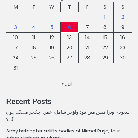
M
T
W
T
F
S
S
1
2
3
4
5
6
7
8
9
10
11
12
13
14
15
16
17
18
19
20
21
22
23
24
25
26
27
28
29
30
31
« Jul
Recent Posts
سعودی ویزا فیس میں فوڈ واؤچر شامل، عمرہ پیکجز مہنگے ہوں
گے؟
Army helicopter airlifts bodies of Nirmal Purja, four