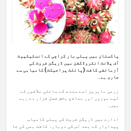
پاکستان میں پہلی بار کراچی کے انسٹیٹیوٹ
آف پلانٹ انٹروڈکشن میں ڈریگن فروٹ کی
آزمائشی کاشت (پائلٹ پراجیکٹ) کامیابی سے
جاری ہے۔
زرعی ماہرین اسے سندھ کے ساحلی علاقوں کے
لیے موزوں اور منافع بخش فصل قرار دے رہے
ہیں۔
ادارے میں ڈریگن فروٹ کی پہلی کامیاب
پیداوار کے بعد اس کی دوبارہ کاشت بھی کی جا