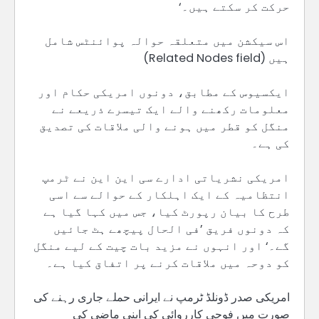
حرکت کر سکتے ہیں۔‘
اس سیکشن میں متعلقہ حوالہ پوائنٹس شامل
ہیں (Related Nodes field)
ایکسیوس کے مطابق، دونوں امریکی حکام اور
معلومات رکھنے والے ایک تیسرے ذریعے نے
منگل کو قطر میں ہونے والی ملاقات کی تصدیق
کی ہے۔
امریکی نشریاتی ادارے سی این این نے ٹرمپ
انتظامیہ کے ایک اہلکار کے حوالے سے اسی
طرح کا بیان رپورٹ کیا، جس میں کہا گیا ہے
کہ دونوں فریق ’فی الحال پیچھے ہٹ جائیں
گے۔‘ اور انہوں نے مزید بات چیت کے لیے منگل
کو دوحہ میں ملاقات کرنے پر اتفاق کیا ہے۔
امریکی صدر ڈونلڈ ٹرمپ نے ایرانی حملے جاری رہنے کی
صورت میں فوجی کارروائی کی اپنی ماضی کی