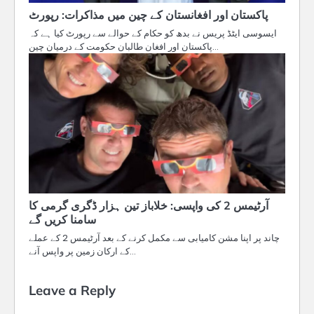
پاکستان اور افغانستان کے چین میں مذاکرات: رپورٹ
ایسوسی ایٹڈ پریس نے بدھ کو حکام کے حوالے سے رپورٹ کیا ہے کہ
پاکستان اور افغان طالبان حکومت کے درمیان چین…
آرٹیمس 2 کی واپسی: خلاباز تین ہزار ڈگری گرمی کا
سامنا کریں گے
چاند پر اپنا مشن کامیابی سے مکمل کرنے کے بعد آرٹیمس 2 کے عملے
کے ارکان زمین پر واپس آنے…
Leave a Reply