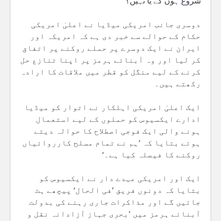
شروع ہوں گے یا نہیں؟
دوسری جانب امریکی میڈیا نے اعلیٰ امریکی
حکام کے حوالے سے خبر دی ہے کہ امریکہ اور
ایران نے ایک دوسرے پر حملے روکنے پر اتفاق
کر لیا اور وہ آبنائے ہرمز پر اپنا تنازع حل
کرنے کے لیے منگل کو قطر میں ملاقات کا ارادہ
رکھتے ہیں۔
ایک اعلیٰ امریکی اہلکار نے اتوار کو میڈیا
ادارے ایکسیوس کو حملوں کے لیے استعمال
ہونے والی ایک فوجی اصطلاح کا حوالہ دیتے
ہوئے بتایا کہ ’ہم نے تمام مسلح کارروائیاں
روکنے کا فیصلہ کیا ہے۔‘
ایک اور امریکی عہدے دار نے ایکسیوس کو
بتایا کہ دونوں فریق ’فی الحال‘ پیچھے ہٹ
جائیں گے اور مذاکرات جاری رہنے کی بدولت
آبنائے ہرمز میں ’بحری جہاز آزادانہ نقل و