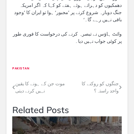
دھمکیوں کو دہراتے ہوئے ہفتے کو کہا کہ اگر امریکہ
جنگ دوبارہ شروع کرنے پر ’مجبور‘ ہوا تو ایران کا ’وجود
باقی نہیں رہے گا۔‘
وائٹ ہاؤس نے تبصرہ کرنے کی درخواست کا فوری طور
پر کوئی جواب نہیں دیا۔
PAKISTAN
جنگوں کو روکنے کا
موت جن کے ہونے کا یقین
Post
واحد راستہ؟
نہیں کرنے دیتی
navigation
Related Posts