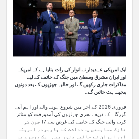
ایک امریکی عہدیدار نے اتوار کی رات بتایا ہے کہ امریکہ
اور ایران مشرق وسطیٰ میں جنگ کے خاتمے کے لیے
مذاکرات جاری رکھیں گے اور حالیہ جھڑپوں کے بعد دونوں
پیچھے ہٹ جائیں گے۔
فروری 2026 کے آخر میں شروع ہونے والے اور اہم آبی
گزرگاہ کے ذریعے بحری جہازوں کی آمدورفت کو متاثر
کرنے والی جنگ کے خاتمے کی غرض سے 17 جون کی
نازک مفاہمتی یادداشت کے باوجود، امریکہ
اور ایران نے حالیہ دنوں میں ایک دوسرے پر