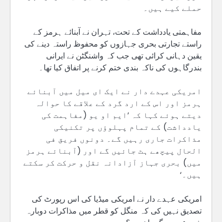
حملے کیے ہیں۔
مفاہمتی یادداشت کے تحت، تہران نے آبنائے ہرمز کے
راستے تجارتی بحری جہازوں کو محفوظ راستہ دینے کی
یقین دہانی کرائی تھی جب کہ واشنگٹن نے ایرانی
بندرگاہوں کی ناکہ بندی ختم کرنے پر اتفاق کیا تھا۔
امریکی عہدے دار نے ایک ای میل میں آبنائے
ہرمز اور اس کے ارد گرد کے علاقے کا حوالہ
دیتے ہوئے کہا کہ ’ایم او یو (مفاہمت کی
یادداشت) کے تمام پہلوؤں پر تکنیکی
مذاکرات جاری رہیں گے۔ دونوں فریق فی
الحال پیچھے ہٹ جائیں گے اور (آبنائے ہرمز
میں) بحری جہاز آزادانہ نقل و حرکت کر سکتے
ہیں۔‘
امریکی عہدے دار نے امریکی میڈیا کی اس رپورٹ کی
تصدیق نہیں کی کہ منگل کو قطر میں مذاکرات دوبارہ