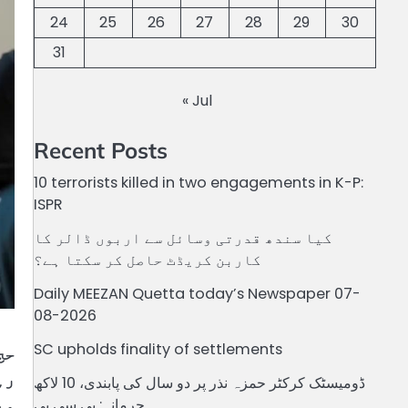
24
25
26
27
28
29
30
31
« Jul
Recent Posts
10 terrorists killed in two engagements in K-P:
ISPR
کیا سندھ قدرتی وسائل سے اربوں ڈالر کا
کاربن کریڈٹ حاصل کر سکتا ہے؟
Daily MEEZAN Quetta today’s Newspaper 07-
08-2026
SC upholds finality of settlements
حج
رہ
ڈومیسٹک کرکٹر حمزہ نذر پر دو سال کی پابندی، 10 لاکھ
جرمانہ: پی سی بی
می