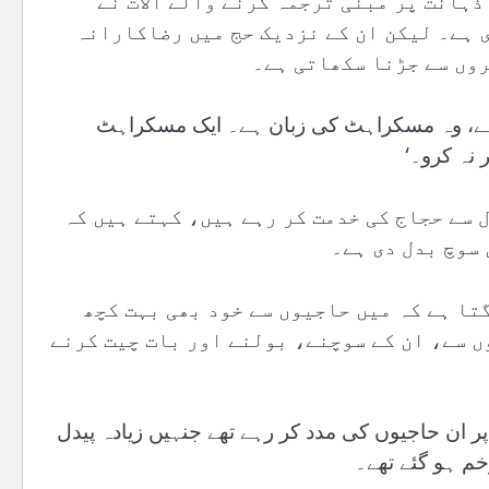
ہانت پر مبنی ترجمہ کرنے والے آلات نے
ی ہے۔ لیکن ان کے نزدیک حج میں رضاکارانہ
روں سے جڑنا سکھاتی ہے۔
ہے، وہ مسکراہٹ کی زبان ہے۔ ایک مسکراہٹ
 نہ کرو۔‘
 سے حجاج کی خدمت کر رہے ہیں، کہتے ہیں کہ
 سوچ بدل دی ہے۔
تا ہے کہ میں حاجیوں سے خود بھی بہت کچھ
 سے، ان کے سوچنے، بولنے اور بات چیت کرنے
 ان حاجیوں کی مدد کر رہے تھے جنہیں زیادہ پیدل
م ہو گئے تھے۔