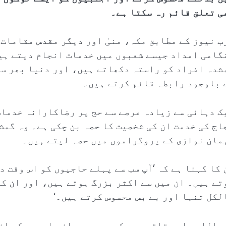
ی تعلق قائم رہ سکتا ہے۔
ب نیوز کے مطابق مکہ، منیٰ اور دیگر مقدس مقامات
گامی امداد جیسے شعبوں میں خدمات انجام دیتے ہی
شدہ افراد کو راستہ دکھاتے ہیں، اور دنیا بھر سے
 باوجود رابطہ قائم کرتے ہیں۔
ک دہائی سے زیادہ عرصے سے حج پر رضاکارانہ خدمات
اج کی خدمت ان کی شخصیت کا حصہ بن چکی ہے۔ وہ گم
مان نوازی کے پروگراموں میں حصہ لیتے ہیں۔
 کا کہنا ہے کہ ’آپ سب سے پہلے حاجیوں کو اس وقت 
تے ہیں۔ ان میں سے اکثر بزرگ ہوتے ہیں، اور ان کے
لکل تنہا اور بے بس محسوس کرتے ہیں۔‘
داللہ علی بتاتے ہیں کہ جیسے ہی ان حاجیوں کو ان 