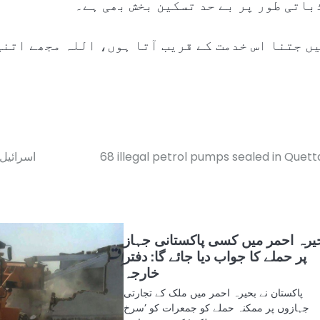
باتی طور پر بے حد تسکین بخش بھی ہے۔
یں جتنا اس خدمت کے قریب آتا ہوں، اللہ مجھے اتنی
68 illegal petrol pumps sealed in Quett
اسرائیل
یرہ احمر میں کسی پاکستانی جہاز
پر حملے کا جواب دیا جائے گا: دفتر
خارجہ
پاکستان نے بحیرہ احمر میں ملک کے تجارتی
جہازوں پر ممکنہ حملے کو جمعرات کو ’سرخ