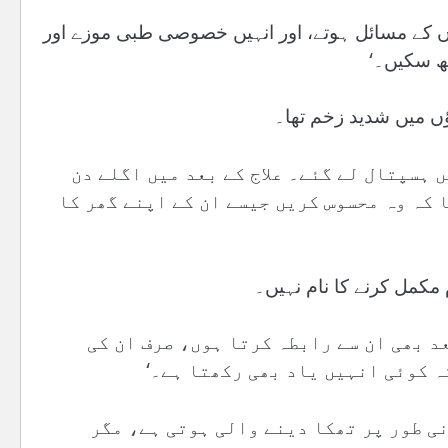
پاؤں کے مسائل ہوتے، اور انہیں خصوصی طبی موزے اور
کھ سکیں۔‘
ؤں میں شدید زخم تھا۔
 ہسپتال لے گئے۔ علاج کے بعد میں اگلے دن
 کہ وہ محسوس کریں جیسے ان کے اپنے گھر کا
کمل کرنے کا نام نہیں۔
د بھی ان سے رابطہ کرتا ہوں، صرف ان کی
ہ کوئی انہیں یاد بھی رکھتا ہے۔‘
ی طور پر تھکا دینے والی ہوتی ہے، مگر