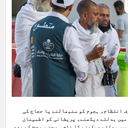
ف انتظام، ہجوم کو سنبھالنے یا حجاج کی
 میں بدلتے دیکھنے، پریشانی کو اطمینان
یں بدلتے دیکھنے کا نام ہے جن سے حج کے بعد