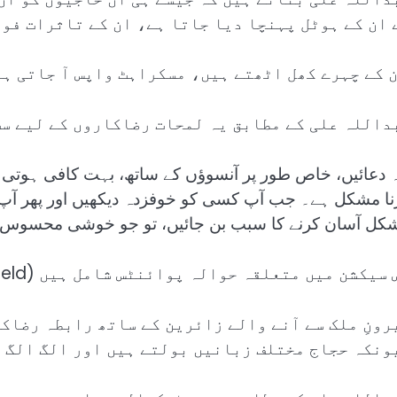
 ان کے ہوٹل پہنچا دیا جاتا ہے، ان کے تاثرات فور
ن کے چہرے کھل اٹھتے ہیں، مسکراہٹ واپس آ جاتی ہے
داللہ علی کے مطابق یہ لمحات رضاکاروں کے لیے سب
ہ دعائیں، خاص طور پر آنسوؤں کے ساتھ، بہت کافی ہوتی 
نا مشکل ہے۔ جب آپ کسی کو خوفزدہ دیکھیں اور پھر آپ
کل آسان کرنے کا سبب بن جائیں، تو جو خوشی محسوس ہو
سیکشن میں متعلقہ حوالہ پوائنٹس شامل ہیں (Related Nodes field)
رونِ ملک سے آنے والے زائرین کے ساتھ رابطہ رضاکا
ونکہ حجاج مختلف زبانیں بولتے ہیں اور الگ الگ 