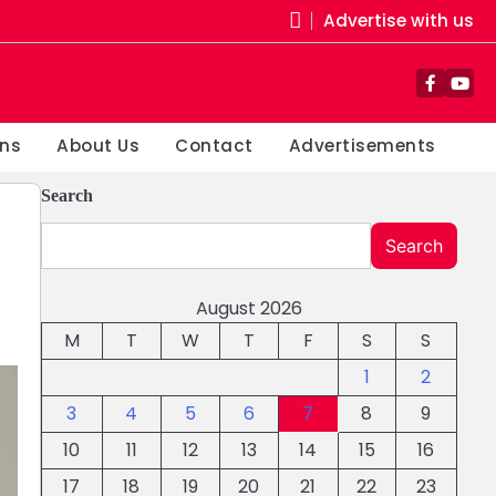
Advertise with us
Facebo
You
ons
About Us
Contact
Advertisements
Search
Search
August 2026
M
T
W
T
F
S
S
1
2
3
4
5
6
7
8
9
10
11
12
13
14
15
16
17
18
19
20
21
22
23