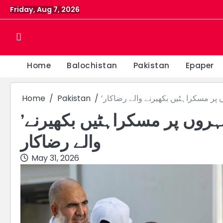
Skip
Friday, Aug 7, 2026
to
content
Home
Balochistan
Pakistan
Epaper
وں پر مسکراہٹیں بکھیرنے والے رضاکار
Pakistan
Home
’اللہ توانائی دیتا ہے‘: حجاج کے چہروں پر مسکراہٹیں بکھیرنے
والے رضاکار
May 31, 2026