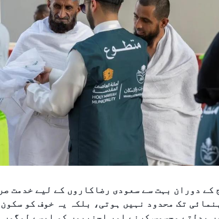
 کے دوران بہت سے سعودی رضاکاروں کے لیے خدمت صر
نمائی تک محدود نہیں ہوتی، بلکہ یہ خوف کو سکون
ں بدلتے محسوس کرنے اور اجنبیوں کو ایسے لوگوں م