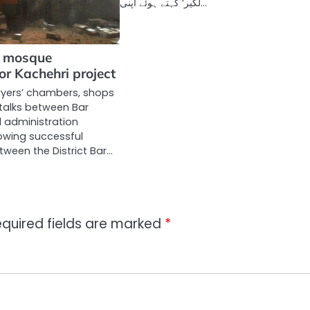
لکیر‘ کہتے ہوئے اپنی…
d mosque
or Kachehri project
wyers’ chambers, shops
 talks between Bar
 administration
lowing successful
tween the District Bar…
quired fields are marked
*