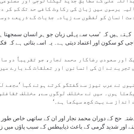
داللہ علی کے مطابق جدید ٹیکنالوجی اور مصنوعی ذ
لیہ برسوں میں زبان کی رکاوٹ کافی حد تک کم کر د
مت انسان کو لفظوں سے زیادہ جذبات کے ذریعے دوس
 کہتے ہیں کہ ’سب سے پہلی زبان جو ہر انسان سمجھتا 
جی کو سکون اور اعتماد دیتی ہے۔ یہ اسے بتاتی ہے کہ فکر
ک اور سعودی رضاکار محمد نجار، جو تقریباً دو سال
 تجربے نے ان کی انسانوں اور تعلقات کے بارے میں
ہوں نے عرب نیوز سے گفتگو کرتے ہوئے کہا ’مجھے لگ
کھتا ہوں۔ میں نے مختلف لوگوں سے، مختلف ثقافتوں
 انداز سے بہت کچھ سیکھا ہے۔‘
شتہ حج کے دوران محمد نجار اور ان کے ساتھی خاص طور پر
نے اور شدید گرمی کے باعث ذیابیطس کے سبب پاؤں میں زخ