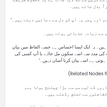
اً بدل جاتے ہیں۔
، اور پھر وہ آپ کو دل سے دعائیں دیتے ہیں۔‘
 سے زیادہ جذباتی ہوتے ہیں۔
ہیں۔ یہ ایک ایسا احساس ہے جسے الفاظ میں بیان
 کی مدد سے اسے سکون مل جائے، یا آپ کسی کی
تی ہے اسے بیان کرنا آسان نہیں۔‘
روں کے لیے سب سے بڑا چیلنج ہوتا ہے،
ثقافتوں سے تعلق رکھتے ہیں۔