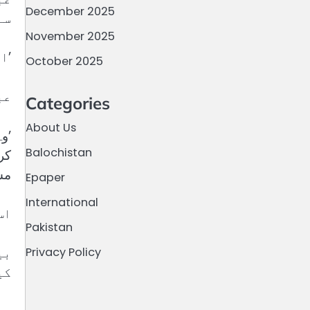
December 2025
سے
November 2025
’ا
October 2025
عب
Categories
About Us
’و
Balochistan
کر
مش
Epaper
International
اس 
Pakistan
بی
Privacy Policy
کی