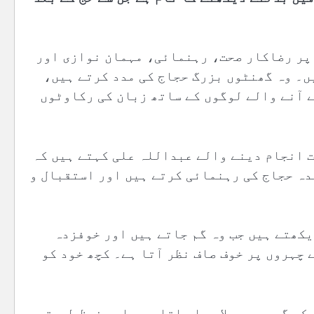
 پر رضاکار صحت، رہنمائی، مہمان نوازی اور
ں۔ وہ گھنٹوں بزرگ حجاج کی مدد کرتے ہیں،
 آنے والے لوگوں کے ساتھ زبان کی رکاوٹوں
 انجام دینے والے عبداللہ علی کہتے ہیں کہ
شدہ حجاج کی رہنمائی کرتے ہیں اور استقبال و
دیکھتے ہیں جب وہ گم جاتے ہیں اور خوفزدہ
 چہروں پر خوف صاف نظر آتا ہے۔ کچھ خود کو
کے گروپ سے ملا دیا جاتا ہے یا محفوظ طریقے