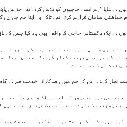
ہوں نے بتایا: ’ہم ایسے حاجیوں کو تلاش کرتے تھے جنہیں 
م حفاظتی سامان فراہم کرتے تھے تاکہ وہ اپنا حج جاری ر
ہوں نے ایک پاکستانی حاجی کا واقعہ بھی یاد کیا جس کے پا
م نے فوری طور پر طبی عملے سے رابطہ کیا اور انہیں
د ان کی خیریت پوچھنے گیا، کیونکہ میں چاہتا تھا
ئی فرد ان کے ساتھ ہے۔‘
مد نجار کہتے ہیں کہ حج میں رضاکارانہ خدمت صرف کام م
بھی کبھی میں حاجیوں کے اپنے ملک واپس جانے کے بع
ریت پوچھنے کے لیے۔ بہت سے لوگ حیران ہوتے ہیں ک
 کہتے ہیں کہ اگرچہ حج میں رضاکارانہ خدمت جسمان